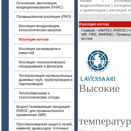
печей
|
отоплен
Отопление, вентиляция,
водоснобжение
|
холодно
кондиционирование (HVAC)
и дымоходов
|
изоляция 
Промышленная изоляция (PRO)
Изоляция котлов
Изоляция воздуховодов,
технологических каналов
Главная
/
UMATEX (PAROC) те
WR, FIRE, MARINE)
/
Промышл
котлов
Изоляция котлов
Изоляция резервуаров и
емкостей
Изоляция технологического
оборудования и фильтров
Теплоизоляция промышленных
дымовых труб, трубопроводов и
паропроводов
Высокие
Теплообменники и
технологические сосуды
Водоотталкивающая продукция
PAROC для промышленного
применения (WR)
температ
Противопожарная защита печей,
каминов, дымоходов, топочных