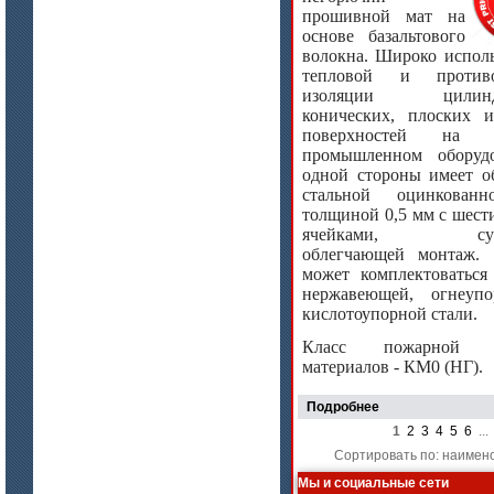
прошивной мат на
основе базальтового
волокна. Широко исполь
тепловой и противо
изоляции цилиндр
конических, плоских 
поверхностей на р
промышленном оборуд
одной стороны имеет о
стальной оцинкован
толщиной 0,5 мм с шес
ячейками, суще
облегчающей монтаж. 
может комплектоваться
нержавеющей, огнеуп
кислотоупорной стали.
Класс пожарной о
материалов - КМ0 (НГ).
Подробнее
1
2
3
4
5
6
..
Сортировать по: наимен
Мы и социальные сети