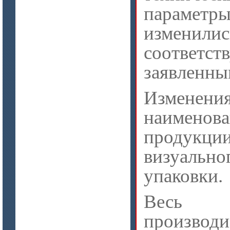
параметры
измен
цена по запросу
соответст
Плиты Ceraterm Board
заявленны
Изменен
наимено
прод
визуаль
цена по запросу
упаковки.
Стекловолокно огнеупорное
керамическое
Весь а
производ