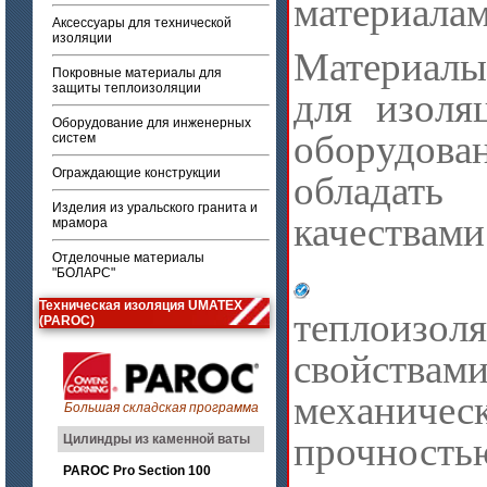
материалам
Аксессуары для технической
изоляции
Материалы
Покровные материалы для
защиты теплоизоляции
для изоля
Оборудование для инженерных
оборудов
систем
Ограждающие конструкции
обладать
Изделия из уральского гранита и
качествами
мрамора
Отделочные материалы
Выс
"БОЛАРС"
Техническая изоляция UMATEX
теплоизол
(PAROC)
свойс
механичес
Большая складская программа
прочность
Цилиндры из каменной ваты
PAROC Pro Section 100