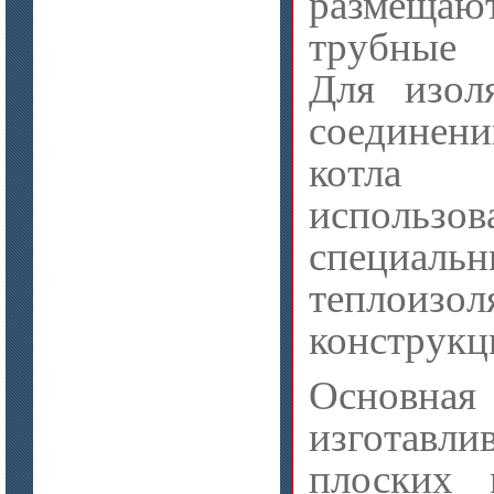
размещаю
трубные
Для изол
соединени
цена по запросу
котла р
ISOTEC ОЗ Кирпич-ПУ 180
(ISOTEC FP Brick-PU 180)
использов
специальн
теплоизо
конструкц
Основная
изготав
плоских 
цена по запросу