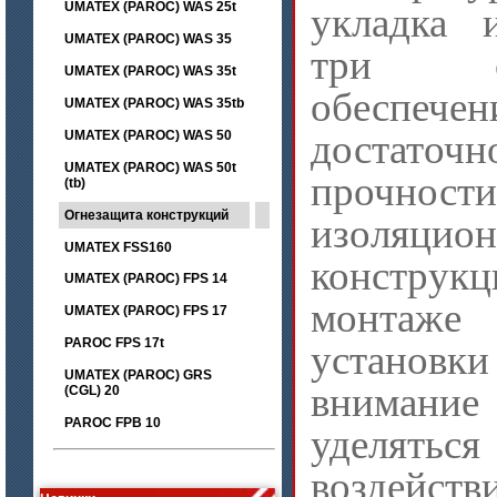
UMATEX (PAROC) WAS 25t
укладка 
UMATEX (PAROC) WAS 35
три с
UMATEX (PAROC) WAS 35t
обеспечен
UMATEX (PAROC) WAS 35tb
достаточ
UMATEX (PAROC) WAS 50
UMATEX (PAROC) WAS 50t
прочности
(tb)
Огнезащита конструкций
изоляцио
UMATEX FSS160
констр
UMATEX (PAROC) FPS 14
монтаже
UMATEX (PAROC) FPS 17
PAROC FPS 17t
устано
UMATEX (PAROC) GRS
внимание
(CGL) 20
PAROC FPB 10
цена по запросу
уделятьс
Лента МКРЛ
воздейств