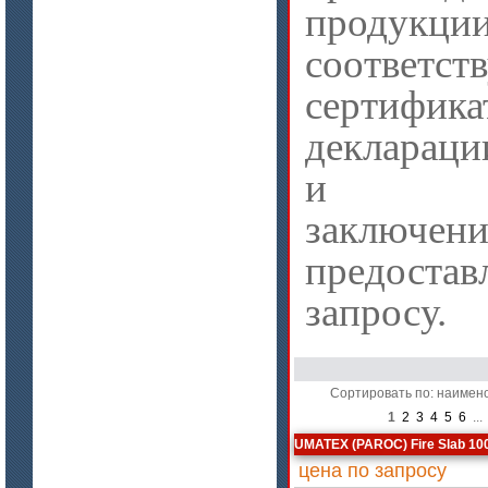
продук
соответст
сертифика
деклараци
и экс
цена по запросу
заключени
ISOTEC ОЗ Мастика-СП 90
(ISOTEC FP Mastic-SP 90)
предос
запросу.
Сортировать по: наимен
1
2
3
4
5
6
..
UMATEX (PAROC) Fire Slab 10
цена по запросу
цена по запросу