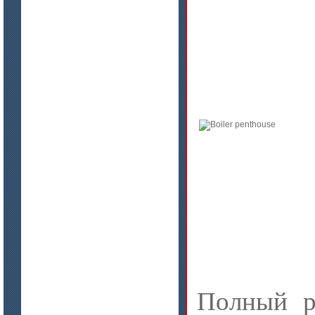
цена по запросу
Модули Ceraterm Block
цена по запросу
Материалы МКРР-120, МКРР-130,
МКРРХ-150
Полный р