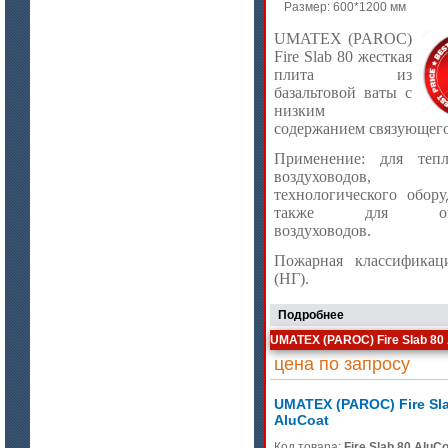
Размер: 600*1200 мм
UMATEX (PAROC)
Fire Slab 80 жесткая
плита из
базальтовой ваты с
низким
содержанием связующего
Применение: для тепл
воздуховодов, 
технологического обору
также для огне
воздуховодов.
Пожарная классифика
(НГ).
Подробнее
UMATEX (PAROC) Fire Slab 80
цена по запросу
UMATEX (PAROC) Fire Sl
AluCoat
Код товара:
Fire Slab 80 AluC