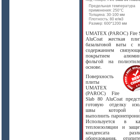
Предельная температура
применения: 250°C
Толщина: 30-100 мм
Плотность: 80 кг/м3
Размер: 600*1200 мм
UMATEX (PAROC)
Fire
AluCoat
жесткая пли
базальтовой ваты с 
содержанием связующ
покрытием алюмин
фольгой на полиэтил
основе.
Поверхность
плиты
UMATEX
(
PAROC)
Fire
Slab
80
AluCoat
предст
готовую отделку изо
швы которой м
выполнить паронепрони
Используется в кач
теплоизоляции и защ
конденсата разли
оборудования, отопит