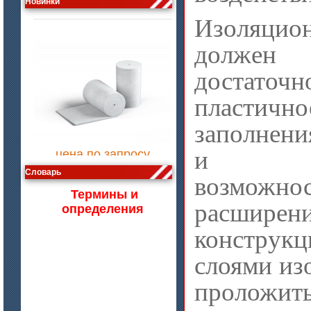
Новинки
Изоляцио
должен
достаточн
пластич
заполнени
цена по запросу
Изделия МКРВ-200, МКРВХ-250
и обе
Словарь
возможно
Термины и
расширен
определения
констру
слоями из
проложит