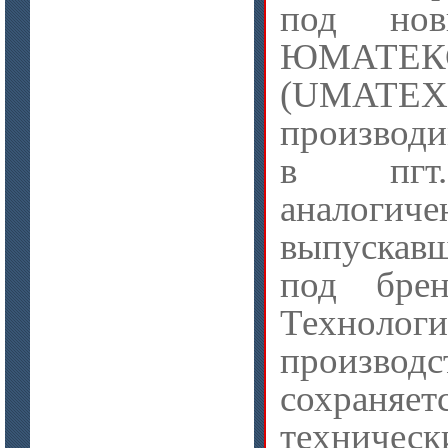
под нов
ЮМАТЕ
цена по запросу
(UMATE
Плиты МКРГП 500 (600), МКРГПО
производи
650
в пгт.
аналогич
выпуска
под бре
цена по запросу
Технологи
Плиты МКРП-340 (450)
производс
сохраняе
техническ