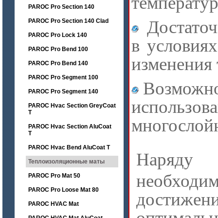
температу
PAROC Pro Section 140
Достаточ
PAROC Pro Section 140 Clad
PAROC Pro Lock 140
в условиях
PAROC Pro Bend 100
изменения
PAROC Pro Bend 140
PAROC Pro Segment 100
Возможн
PAROC Pro Segment 140
использова
PAROC Hvac Section GreyCoat
T
многослой
PAROC Hvac Section AluCoat
T
PAROC Hvac Bend AluCoat T
Наряду
Теплоизоляционные маты
необходи
PAROC Pro Mat 50
PAROC Pro Loose Mat 80
достижен
PAROC HVAC Mat
оптималь