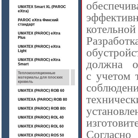
обеспечив
UMATEX Smart XL (PAROC
eXtra)
эффектив
PAROC eXtra Финский
стандарт
котельно
UMATEX (PAROC) eXtra
Разработ
Plus
UMATEX (PAROC) eXtra
обустрой
Light
UMATEX (PAROC) eXtra
должна о
Smart
с учетом 
Теплоизоляционные
материалы для плоских
кровель
соблюден
UMATEX (PAROC) ROB 60
техничес
UMATEXA (PAROC) ROB 80
установле
UMATEX (PAROC) ROB 80t
UMATEX (PAROC) ROL 40
изготови
UMATEX (PAROC) ROL 60
Согласно
UMATEX (PAROC) ROS 50