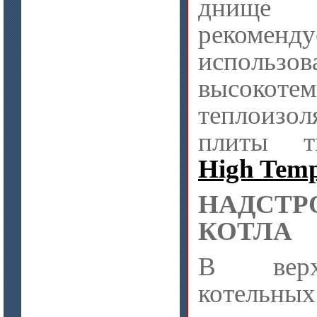
днище
цена по запросу
Стекловолокно огнеупорное
рекоменду
керамическое
использов
высокотем
теплоизо
плиты 
High Temp
НАДСТР
КОТЛА
цена по запросу
ISOTEC ОЗ Мастика-СП 90
В верх
(ISOTEC FP Mastic-SP 90)
котельн