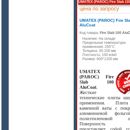
UMATEX (PAROC) Fire Slab 10
цена по запросу
UMATEX (PAROC) Fire Sl
AluCoat
Код товара:
Fire Slab 100 Alu
Наличие: На складе
Предельная температура
применения: 250°C
Толщина: 30-100 мм
Плотность: 100 кг/м3
Размер: 600*1200 мм
UMATEX
(PAROC) Fire
Slab 100
AluCoat
.
Жесткие
технические плиты ши
применения. Пли
каменной ваты с пок
алюминиевой фольг
полиэтиленовой ос
Поверхность п
представляет собой г