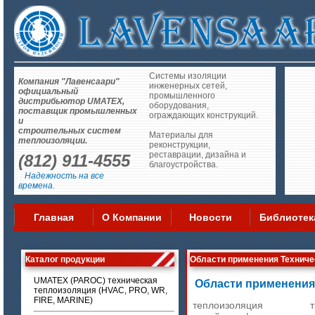
Системы изоляции
Компания "Лавенсаари"
инженерных сетей,
официальный
промышленного
дистрибьютор UMATEX,
оборудования,
поставщик промышленных
ограждающих конструкций.
и
строительных систем
Материалы для
теплоизоляции.
реконструкции,
реставрации, дизайна и
(812) 911-4555
благоустройства.
Надежность на все
времена.
Главная
О Компании
Новости
Библиотек
Каталог продукции
Области применения Технич
UMATEX (PAROC) техническая
Области применения
теплоизоляция (HVAC, PRO, WR,
FIRE, MARINE)
теплоизоляция т