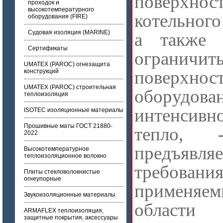
поверхнос
проходок и
высокотемпературного
котельного
оборудования (FIRE)
Судовая изоляция (MARINE)
а также 
Сертификаты
ограничит
UMATEX (PAROC) огнезащита
поверхнос
конструкций
UMATEX (PAROC) строительная
оборудован
теплоизоляция
интенсивн
ISOTEC изоляционные материалы
Прошивные маты ГОСТ 21880-
тепло,
2022
предъяв
Высокотемпературное
теплоизоляционное волокно
требо
Плиты стекловолокнистые
огнеупорные
применя
Звукоизоляционные материалы
области 
ARMAFLEX теплоизоляция,
защитные покрытия, аксессуары