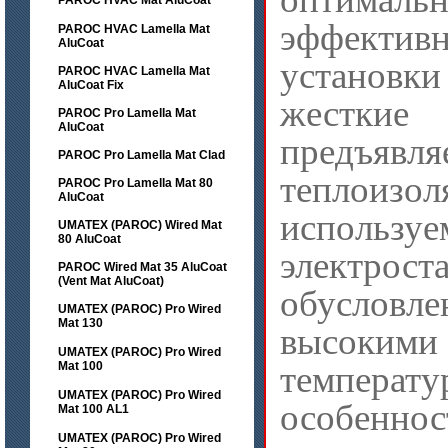
PAROC HVAC Mat AluCoat
эффекти
PAROC HVAC Lamella Mat
AluCoat
установ
PAROC HVAC Lamella Mat
AluCoat Fix
жесткие
PAROC Pro Lamella Mat
AluCoat
предъя
PAROC Pro Lamella Mat Clad
теплоизо
PAROC Pro Lamella Mat 80
AluCoat
исполь
UMATEX (PAROC) Wired Mat
80 AluCoat
электрост
PAROC Wired Mat 35 AluCoat
(Vent Mat AluCoat)
обуслов
UMATEX (PAROC) Pro Wired
Mat 130
высоким
UMATEX (PAROC) Pro Wired
Mat 100
темпер
UMATEX (PAROC) Pro Wired
особеннос
Mat 100 AL1
UMATEX (PAROC) Pro Wired