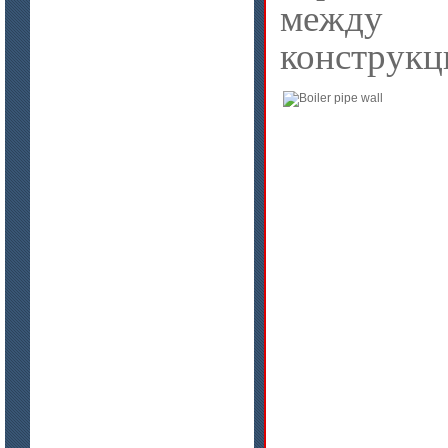
между 
цена по запросу
Материалы МКРР-120, МКРР-130,
конструкц
МКРРХ-150
цена по запросу
Плиты МКРГП 500 (600), МКРГПО
650