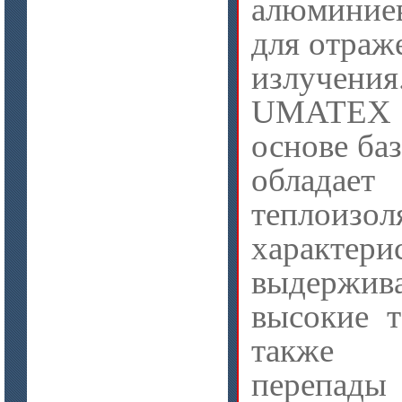
алюмини
цена по запросу
Бумага огнеупорная керамическая
для отраж
излучени
UMATEX 
основе ба
обладае
цена по запросу
теплоизо
Модули Ceraterm Block
характери
выдержи
высокие т
также з
перепад