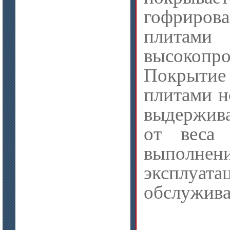
гофриров
цена по запросу
плит
Изделия МКРВ-200, МКРВХ-250
высокопр
Покрыти
плитами н
выдержив
от веса
выполнен
цена по запросу
эксплуата
Бумага огнеупорная керамическая
обслужива