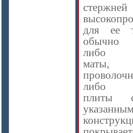
стержне
ISOTEC ОЗ Мастика-А 240
(ISOTEC FP Mastic-A 240)
высокопро
для ее т
обычно 
либо из
маты, а
цена по запросу
проволо
Лента МКРЛ
либо из
плиты с
указанным
конструкц
покрывает