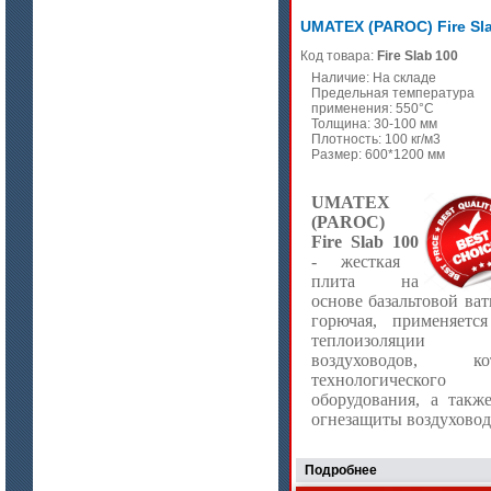
ISOTEC ОЗ Кирпич-ПУ 180
(ISOTEC FP Brick-PU 180)
UMATEX (PAROC) Fire Sl
Код товара:
Fire Slab 100
Наличие: На складе
Предельная температура
применения: 550°C
Толщина: 30-100 мм
Плотность: 100 кг/м3
Размер: 600*1200 мм
UMATEX
(PAROC)
Fire Slab 100
- жесткая
плита на
основе базальтовой ват
горючая, применяетс
цена по запросу
теплоизоляции
ISOTEC ОЗ Мастика-А 240
воздуховодов, кот
(ISOTEC FP Mastic-A 240)
технологического
оборудования, а такж
огнезащиты воздуховод
Подробнее