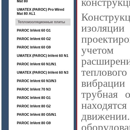
конструкц
Mat 80
UMATEX (PAROC) Pro Wired
Конструк
Mat 80 AL1
Теплоизоляционные плиты
изоляц
PAROC InVent 60 G1
проекти
PAROC InVent 60 G2
учетом
PAROC InVent 60 G9
UMATEX (PAROC) InVent 60 N1
расшире
PAROC InVent 60 N1/N1
теплового
UMATEX (PAROC) InVent 60 N3
вибраци
PAROC InVent 60 N3/N3
PAROC InVent 70 N3
трубная о
PAROC InVent 80 G1
находятся
PAROC InVent 80 G2
движен
PAROC InVent 80 G5/N1
PAROC InVent 80 G9
оборудован