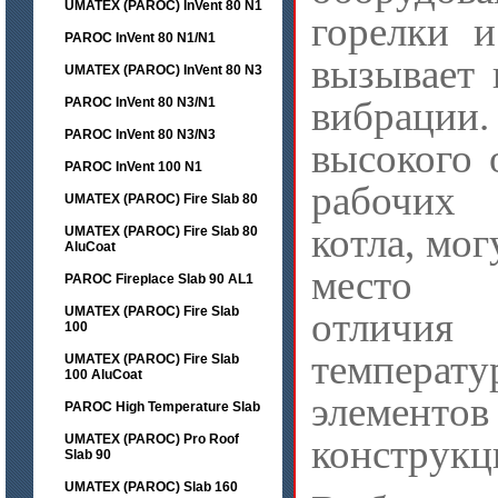
UMATEX (PAROC) InVent 80 N1
горелки и
PAROC InVent 80 N1/N1
вызывает 
UMATEX (PAROC) InVent 80 N3
вибрации.
PAROC InVent 80 N3/N1
PAROC InVent 80 N3/N3
высокого 
PAROC InVent 100 N1
рабочих
UMATEX (PAROC) Fire Slab 80
котла, мог
UMATEX (PAROC) Fire Slab 80
AluCoat
место з
PAROC Fireplace Slab 90 AL1
UMATEX (PAROC) Fire Slab
отличия
100
температ
UMATEX (PAROC) Fire Slab
100 AluCoat
элеме
PAROC High Temperature Slab
UMATEX (PAROC) Pro Roof
конструкц
Slab 90
UMATEX (PAROC) Slab 160