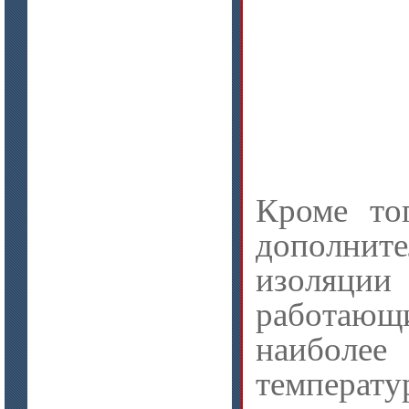
цена по запросу
Плиты МКРП-340 (450)
цена по запросу
Кроме тог
Плиты Ceraterm Board
дополните
изоляции
работ
наибол
температу