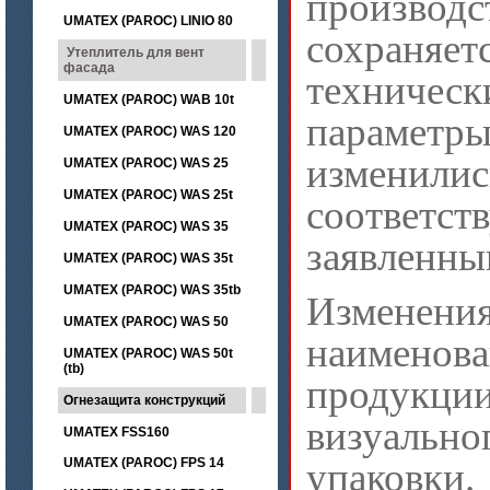
производс
UMATEX (PAROC) LINIO 80
сохраняе
Утеплитель для вент
фасада
техническ
UMATEX (PAROC) WAB 10t
параметры
UMATEX (PAROC) WAS 120
измен
UMATEX (PAROC) WAS 25
UMATEX (PAROC) WAS 25t
соответст
UMATEX (PAROC) WAS 35
заявленны
UMATEX (PAROC) WAS 35t
UMATEX (PAROC) WAS 35tb
Изменен
UMATEX (PAROC) WAS 50
наимено
UMATEX (PAROC) WAS 50t
(tb)
прод
Огнезащита конструкций
визуаль
UMATEX FSS160
UMATEX (PAROC) FPS 14
упаковки.