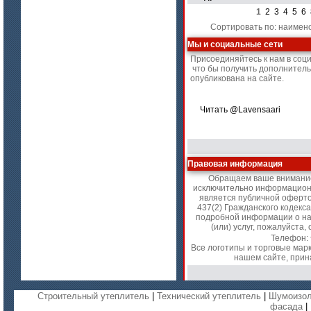
1
2
3
4
5
6
Сортировать по: наимен
цена по запросу
Мы и социальные сети
Материалы МКРР-120, МКРР-130,
Присоединяйтесь к нам в соц
МКРРХ-150
что бы получить дополнител
опубликована на сайте.
Читать @Lavensaari
Правовая информация
Обращаем ваше внимание 
исключительно информационн
цена по запросу
является публичной оферт
437(2) Гражданского кодекс
Плиты МКРГП 500 (600), МКРГПО
подробной информации о на
650
(или) услуг, пожалуйст
Телефон:
Все логотипы и торговые мар
нашем сайте, прин
Строительный утеплитель
|
Технический утеплитель
|
Шумоизол
фасада
|