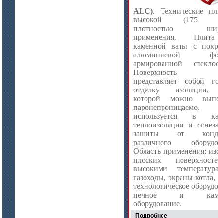
ALC)
.
Технические п
высокой (175 кг
цена по запросу
плотностью широ
применения. Пли
Бумага огнеупорная керамическая
каменной ваты с пок
алюминиевой фол
армированной стеклос
Поверхность п
представляет собой г
отделку изоляции
которой можно выпо
паронепроницаемо. 
используется в кач
теплоизоляции и огнез
цена по запросу
защиты от конде
Модули Ceraterm Block
различного оборудов
Область применения: из
плоских поверхнос
высокими температур
газоходы, экраны котла,
технологическое оборудо
печное и ками
оборудование.
Подробнее