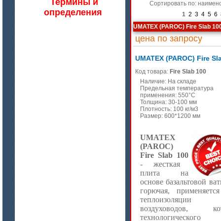
Термины и
Сортировать по: наимен
определения
1
2
3
4
5
6
UMATEX (PAROC) Fire Slab 10
цена по запросу
UMATEX (PAROC) Fire Sl
Код товара:
Fire Slab 100
Наличие: На складе
Предельная температура
применения: 550°C
цена по запросу
Толщина: 30-100 мм
Плотность: 100 кг/м3
Бумага огнеупорная керамическая
Размер: 600*1200 мм
UMATEX
(PAROC)
Fire Slab 100
- жесткая
плита на
основе базальтовой ват
горючая, применяетс
теплоизоляции
цена по запросу
воздуховодов, кот
Модули Ceraterm Block
технологического