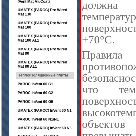
должна о
(Vent Mat AluCoat)
UMATEX (PAROC) Pro Wired
темпе
Mat 130
UMATEX (PAROC) Pro Wired
поверхно
Mat 100
+70°С.
UMATEX (PAROC) Pro Wired
Mat 100 AL1
UMATEX (PAROC) Pro Wired
Правила
Mat 80
UMATEX (PAROC) Pro Wired
противопо
Mat 80 AL1
безопаснос
Теплоизоляционные плиты
PAROC InVent 60 G1
что тем
PAROC InVent 60 G2
поверхно
PAROC InVent 60 G9
высокотем
UMATEX (PAROC) InVent 60 N1
PAROC InVent 60 N1/N1
объекто
UMATEX (PAROC) InVent 60 N3
превышать