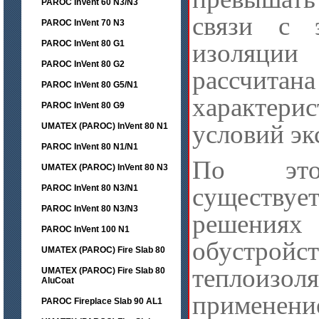
PAROC InVent 60 N3/N3
связи с 
PAROC InVent 70 N3
PAROC InVent 80 G1
изоляции
PAROC InVent 80 G2
рассчита
PAROC InVent 80 G5/N1
характерис
PAROC InVent 80 G9
условий эк
UMATEX (PAROC) InVent 80 N1
PAROC InVent 80 N1/N1
По это
UMATEX (PAROC) InVent 80 N3
существует
PAROC InVent 80 N3/N1
PAROC InVent 80 N3/N3
реше
PAROC InVent 100 N1
обустройст
UMATEX (PAROC) Fire Slab 80
теплои
UMATEX (PAROC) Fire Slab 80
AluCoat
применени
PAROC Fireplace Slab 90 AL1