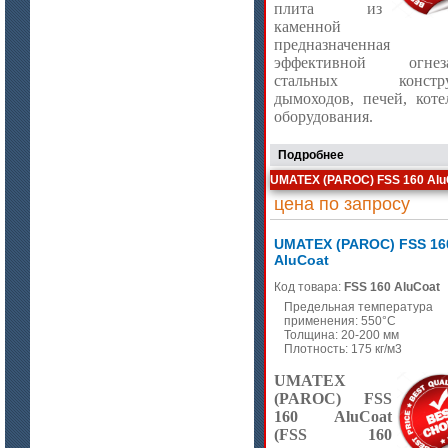
плита из
Лента МКРЛ
каменной ва
предназначенная
эффективной огнез
стальных констру
дымоходов, печей, коте
оборудования.
Подробнее
UMATEX (PAROC) FSS 160 Alu
цена по запросу
цена по запросу
UMATEX (PAROC) FSS 16
Изделия МКРВ-200, МКРВХ-250
AluCoat
Код товара:
FSS 160 AluCoat
Предельная температура
применения: 550°C
Толщина: 20-200 мм
Плотность: 175 кг/м3
UMATEX
(PAROC) FSS
160 AluCoat
(FSS 160