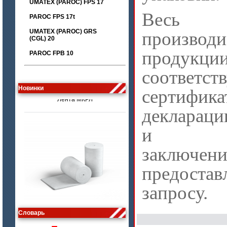
UMATEX (PAROC) FPS 17
Весь а
PAROC FPS 17t
UMATEX (PAROC) GRS
производ
(CGL) 20
продук
PAROC FPB 10
цена по запросу
соответст
Лента МКРЛ
Новинки
сертифика
деклараци
и экс
заключени
предос
запросу.
цена по запросу
Изделия МКРВ-200, МКРВХ-250
Словарь