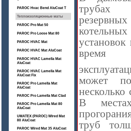
трубах
PAROC Hvac Bend AluCoat T
резервных
Теплоизоляционные маты
PAROC Pro Mat 50
котельных
PAROC Pro Loose Mat 80
установок 
PAROC HVAC Mat
время
PAROC HVAC Mat AluCoat
PAROC HVAC Lamella Mat
AluCoat
эксплуатац
PAROC HVAC Lamella Mat
AluCoat Fix
может по
PAROC Pro Lamella Mat
AluCoat
несколько 
PAROC Pro Lamella Mat Clad
В местах
PAROC Pro Lamella Mat 80
AluCoat
прогора
UMATEX (PAROC) Wired Mat
80 AluCoat
труб тол
PAROC Wired Mat 35 AluCoat