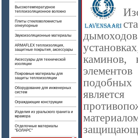
Высокотемпературное
Из
теплоизоляционное волокно
ст
Плиты стекловолокнистые
огнеупорные
дымоходо
Звукоизоляционные материалы
установк
ARMAFLEX теплоизоляция,
защитные покрытия, аксессуары
каминов, 
Аксессуары для технической
изоляции
элементов
Покровные материалы для
защиты теплоизоляции
подобны
Оборудование для инженерных
являетс
систем
противоп
Ограждающие конструкции
Изделия из уральского гранита и
материалом
мрамора
защищаю
Отделочные материалы
"БОЛАРС"