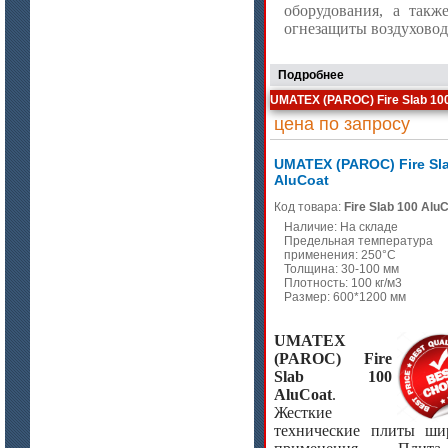
оборудования, а такж
огнезащиты воздуховод
Подробнее
UMATEX (PAROC) Fire Slab 10
цена по запросу
UMATEX (PAROC) Fire Sl
AluCoat
цена по запросу
Код товара:
Fire Slab 100 Alu
Наличие: На складе
Материалы МКРР-120, МКРР-130,
Предельная температура
МКРРХ-150
применения: 250°C
Толщина: 30-100 мм
Плотность: 100 кг/м3
Размер: 600*1200 мм
UMATEX
(PAROC) Fire
Slab 100
AluCoat
.
Жесткие
цена по запросу
технические плиты ши