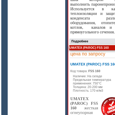
выполнить паронепрони
Используется в кач
теплоизоляции и защ
конденсата разли
оборудования, отопит
котлов,
каналов и 
прямоугольного сечения.
Подробнее
UMATEX (PAROC) FSS 160
цена по запросу
цена по запросу
ISOTEC ОЗ Мастика-А 240
(ISOTEC FP Mastic-A 240)
UMATEX (PAROC) FSS 16
Код товара:
FSS 160
Наличие: На складе
Предельная температура
применения: 750°C
Толщина: 20-200 мм
Плотность: 170 кг/м3
UMATEX
(PAROC) FSS
160
жесткая
цена по запросу
огнеупорная