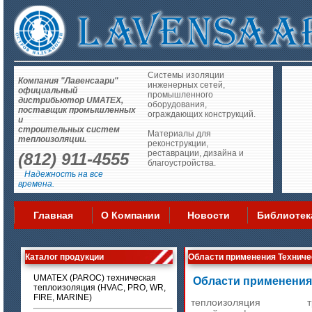
Системы изоляции
Компания "Лавенсаари"
инженерных сетей,
официальный
промышленного
дистрибьютор UMATEX,
оборудования,
поставщик промышленных
ограждающих конструкций.
и
строительных систем
Материалы для
теплоизоляции.
реконструкции,
реставрации, дизайна и
(812) 911-4555
благоустройства.
Надежность на все
времена.
Главная
О Компании
Новости
Библиотек
Каталог продукции
Области применения Технич
UMATEX (PAROC) техническая
Области применения
теплоизоляция (HVAC, PRO, WR,
FIRE, MARINE)
теплоизоляция т