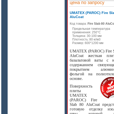
цена по запросу
UMATEX (PAROC) Fire Sl
AluCoat
цена по запросу
Код товара:
Fire Slab 80 AluC
ISOTEC ОЗ Мастика-СП 90
Предельная температура
(ISOTEC FP Mastic-SP 90)
применения: 250°C
Толщина: 30-100 мм
Плотность: 80 кг/м3
Размер: 600*1200 мм
UMATEX (PAROC)
Fire
AluCoat
жесткая пли
базальтовой ваты с 
содержанием связующ
покрытием алюмин
фольгой на полиэтил
основе.
цена по запросу
Поверхность
ISOTEC ОЗ Кирпич-ПУ 180
плиты
(ISOTEC FP Brick-PU 180)
UMATEX
(
PAROC)
Fire
Slab
80
AluCoat
предст
готовую отделку изо
швы которой м