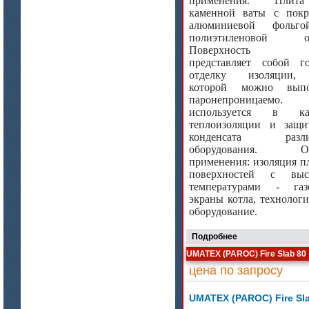
применения. Пли
Плиты МКРГП 500 (600), МКРГПО
каменной ваты с пок
650
алюминиевой фольг
полиэтиленовой ос
Поверхность п
представляет собой г
отделку изоляции
которой можно выпо
паронепроницаемо. 
используется в кач
теплоизоляции и защ
конденсата разли
цена по запросу
оборудования. Об
Плиты МКРП-340 (450)
применения: изоляция п
поверхностей с выс
температурами - газ
экраны котла, технологи
оборудование.
Подробнее
UMATEX (PAROC) Fire Slab 80
цена по запросу
цена по запросу
UMATEX (PAROC) Fire Sl
Плиты Ceraterm Board