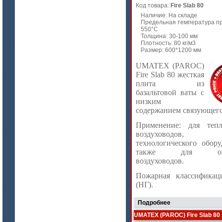
Код товара:
Fire Slab 80
Наличие: На складе
Предельная температура п
550°C
Толщина: 30-100 мм
Плотность: 80 кг/м3
Размер: 600*1200 мм
UMATEX (PAROC)
Fire Slab 80 жесткая
плита из
базальтовой ваты с
низким
цена по запросу
содержанием связующего
Стекловолокно огнеупорное
керамическое
Применение: для тепл
воздуховодов, 
технологического обору
также для огне
воздуховодов.
Пожарная классифика
(НГ).
Подробнее
UMATEX (PAROC) Fire Slab 80