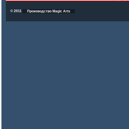
© 2011
Производство Magic Arts
цена по запросу
Плиты МКРП-340 (450)
цена по запросу
Плиты Ceraterm Board