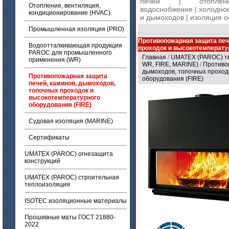
печей
|
отоплен
Отопление, вентиляция,
водоснобжение
|
холодно
кондиционирование (HVAC)
и дымоходов
|
изоляция 
Промышленная изоляция (PRO)
Противопожарная защита печ
Водоотталкивающая продукция
проходок и высокотемператур
PAROC для промышленного
Главная
/
UMATEX (PAROC) те
применения (WR)
WR, FIRE, MARINE)
/
Противо
дымоходов, топочных проход
Противопожарная защита
оборудования (FIRE)
печей, каминов, дымоходов,
топочных проходок и
высокотемпературного
оборудования (FIRE)
Судовая изоляция (MARINE)
Сертификаты
UMATEX (PAROC) огнезащита
конструкций
UMATEX (PAROC) строительная
теплоизоляция
ISOTEC изоляционные материалы
Прошивные маты ГОСТ 21880-
2022