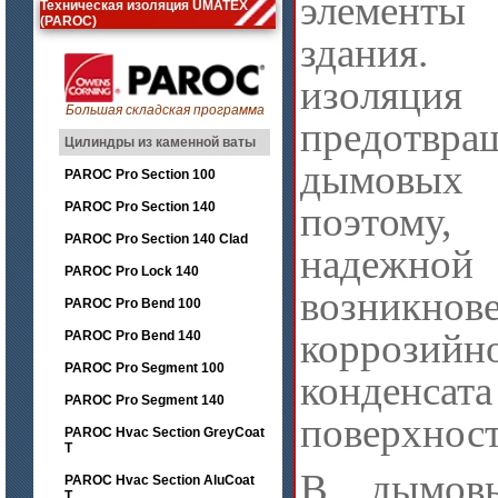
элементы
Техническая изоляция UMATEX
(PAROC)
здания. 
изоляци
Большая складская программа
предотвра
Цилиндры из каменной ваты
дымовы
PAROC Pro Section 100
PAROC Pro Section 140
поэтому
PAROC Pro Section 140 Clad
надежной
PAROC Pro Lock 140
возникнов
PAROC Pro Bend 100
коррозийн
PAROC Pro Bend 140
PAROC Pro Segment 100
конденсата
PAROC Pro Segment 140
поверхнос
PAROC Hvac Section GreyCoat
T
В дымов
PAROC Hvac Section AluCoat
T