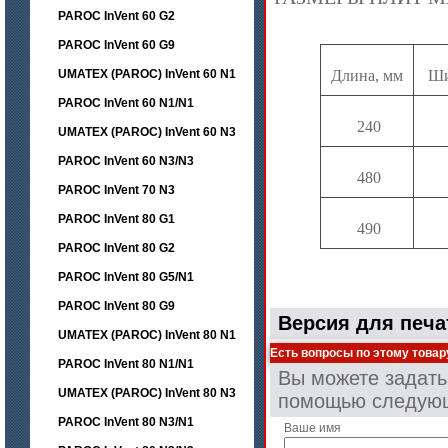
PAROC InVent 60 G2
PAROC InVent 60 G9
UMATEX (PAROC) InVent 60 N1
Длина, мм
Ши
PAROC InVent 60 N1/N1
240
UMATEX (PAROC) InVent 60 N3
PAROC InVent 60 N3/N3
480
PAROC InVent 70 N3
PAROC InVent 80 G1
490
PAROC InVent 80 G2
PAROC InVent 80 G5/N1
PAROC InVent 80 G9
Версия для печа
UMATEX (PAROC) InVent 80 N1
Есть вопросы по этому товар
PAROC InVent 80 N1/N1
Вы можете задать
UMATEX (PAROC) InVent 80 N3
помощью следую
PAROC InVent 80 N3/N1
Ваше имя