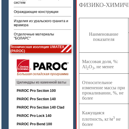
систем
ФИЗИКО-ХИМИЧ
Ограждающие конструкции
Изделия из уральского гранита и
мрамора
Наименование
Отделочные материалы
"БОЛАРС"
показателя
Техническая изоляция UMATEX
(PAROC)
Массовая доля, %:
Al
O
, не менее
2
3
Большая складская программа
Относительное
Цилиндры из каменной ваты
изменение массы при
PAROC Pro Section 100
прокаливании, %, не
более
PAROC Pro Section 140
PAROC Pro Section 140 Clad
Кажущаяся
PAROC Pro Lock 140
3
плотность, кг/м
не
более
PAROC Pro Bend 100