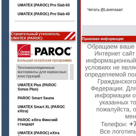
UMATEX (PAROC) Pro Slab 60
Читать @Lavensaari
UMATEX (PAROC) Pro Slab 40
Строительный утеплитель
UMATEX (PAROC)
Правовая информация
Обращаем ваше в
Интернет сайт
информационный 
Большая складская программа
условиях не явля
Теплоизоляционные
материалы для каркасных
определяемой по
конструкций
Гражданского
UMATEX Plus (PAROC
Федерации. Для
Sonus Plus)
информации о
PAROC Smart Sauna
указанных то
UMATEX Smart XL (PAROC
пожалуйста, 
eXtra)
ме
PAROC eXtra Финский
+7
Телефон:
стандарт
Все логотип
UMATEX (PAROC) eXtra