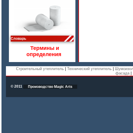
цена по запросу
Словарь
Изделия МКРВ-200, МКРВХ-250
Термины и
определения
Строительный утеплитель
|
Технический утеплитель
|
Шумоизол
фасада
|
© 2011
Производство Magic Arts
цена по запросу
Бумага огнеупорная керамическая