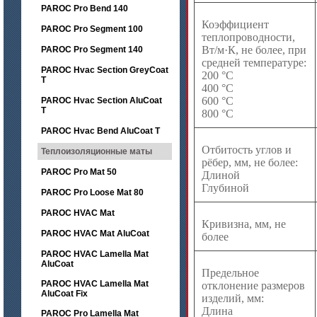
PAROC Pro Bend 140
Коэффициент
PAROC Pro Segment 100
теплопроводности,
Вт/м·К, не более, при
PAROC Pro Segment 140
средней температуре:
PAROC Hvac Section GreyCoat
200 °С
T
400 °С
600 °С
PAROC Hvac Section AluCoat
T
800 °С
PAROC Hvac Bend AluCoat T
Отбитость углов и
Теплоизоляционные маты
рёбер, мм, не более:
PAROC Pro Mat 50
Длиной
Глубиной
PAROC Pro Loose Mat 80
PAROC HVAC Mat
Кривизна, мм, не
PAROC HVAC Mat AluCoat
более
PAROC HVAC Lamella Mat
AluCoat
Предельное
PAROC HVAC Lamella Mat
отклонение размеров
AluCoat Fix
изделий, мм:
Длина
PAROC Pro Lamella Mat