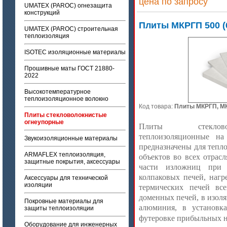
цена по запросу
UMATEX (PAROC) огнезащита
конструкций
Плиты МКРГП 500 (
UMATEX (PAROC) строительная
теплоизоляция
ISOTEC изоляционные материалы
Прошивные маты ГОСТ 21880-
2022
Высокотемпературное
теплоизоляционное волокно
Код товара:
Плиты МКРГП, М
Плиты стекловолокнистые
огнеупорные
Плиты стеклово
теплоизоляционные на
Звукоизоляционные материалы
предназначены для тепл
ARMAFLEX теплоизоляция,
объектов во всех отра
защитные покрытия, аксессуары
части изложниц при 
колпаковых печей, нагр
Аксессуары для технической
изоляции
термических печей все
доменных печей, в изоля
Покровные материалы для
алюминия, в установка
защиты теплоизоляции
футеровке прибыльных н
Оборудование для инженерных