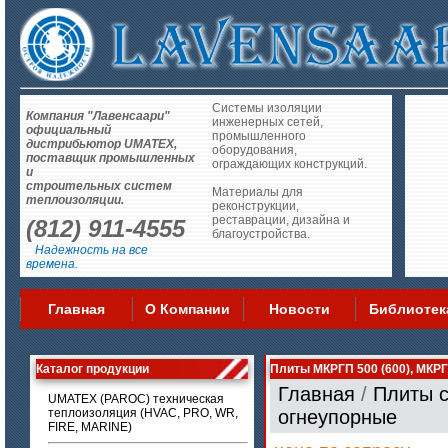
Системы изоляции
Компания "Лавенсаари"
инженерных сетей,
официальный
промышленного
дистрибьютор UMATEX,
оборудования,
поставщик промышленных
ограждающих конструкций.
и
строительных систем
Материалы для
теплоизоляции.
реконструкции,
реставрации, дизайна и
(812) 911-4555
благоустройства.
Надежность на все
времена.
Главная
О Компании
Новости
Библиотек
Каталог продукции
Плиты МКРГП 500 (600), МКР
Главная
/
Плиты 
UMATEX (PAROC) техническая
теплоизоляция (HVAC, PRO, WR,
огнеупорные
FIRE, MARINE)