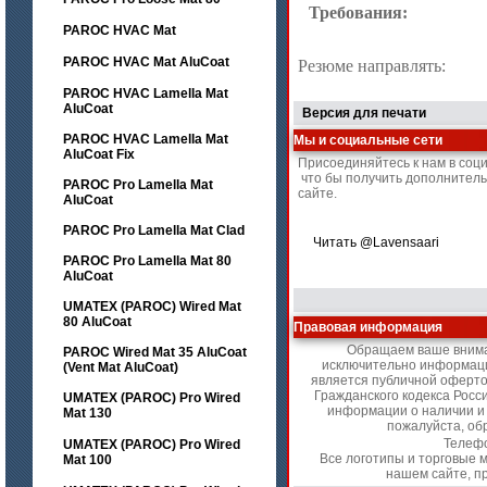
Требования:
PAROC HVAC Mat
PAROC HVAC Mat AluCoat
Резюме направлять:
PAROC HVAC Lamella Mat
AluCoat
Версия для печати
PAROC HVAC Lamella Mat
Мы и социальные сети
AluCoat Fix
Присоединяйтесь к нам в соц
что бы получить дополнител
PAROC Pro Lamella Mat
сайте.
AluCoat
PAROC Pro Lamella Mat Clad
Читать @Lavensaari
PAROC Pro Lamella Mat 80
AluCoat
UMATEX (PAROC) Wired Mat
80 AluCoat
Правовая информация
Обращаем ваше вниман
PAROC Wired Mat 35 AluCoat
исключительно информаци
(Vent Mat AluCoat)
является публичной оферто
Гражданского кодекса Рос
UMATEX (PAROC) Pro Wired
информации о наличии и с
Mat 130
пожалуйста, о
Телеф
UMATEX (PAROC) Pro Wired
Все логотипы и торговые 
Mat 100
нашем сайте, п