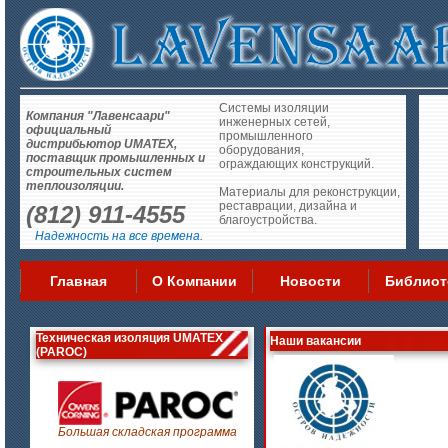
Системы изоляции
Компания "Лавенсаари"
инженерных сетей,
официальный
промышленного
дистрибьютор UMATEX,
оборудования,
поставщик промышленных и
ограждающих конструкций.
строительных систем
теплоизоляции.
Материалы для реконструкции,
реставрации, дизайна и
(812) 911-4555
благоустройства.
Надежность на все времена.
Главная
О Компании
Новости
Библиот
Техническая изоляция UMATEX
Наши вакансии
(PAROC)
Большая складская программа