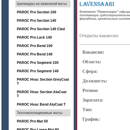
Цилиндры из каменной ваты
Компания "Лавенсаари" офи
PAROC Pro Section 100
поставщик судостроительны
фасадных, кровельных систе
PAROC Pro Section 140
PAROC Pro Section 140 Clad
Открыты вакансии:
PAROC Pro Lock 140
PAROC Pro Bend 100
Вакансия:
PAROC Pro Bend 140
Область:
PAROC Pro Segment 100
Сфера:
PAROC Pro Segment 140
PAROC Hvac Section GreyCoat
Должность:
T
Регион:
PAROC Hvac Section AluCoat
T
Зарплата:
PAROC Hvac Bend AluCoat T
Тип:
Теплоизоляционные маты
График:
PAROC Pro Mat 50
PAROC Pro Loose Mat 80