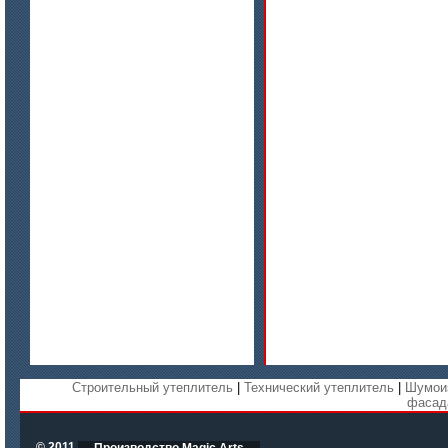
цена по запросу
Бумага огнеупорная керамическая
цена по запросу
Модули Ceraterm Block
Строительный утеплитель
|
Технический утеплитель
|
Шумои
фасад
© 2011
Производство Magic Arts