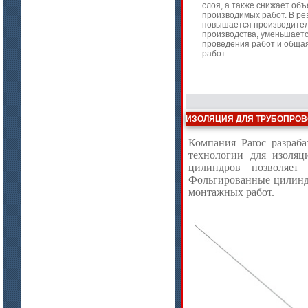
слоя, а также снижает об
Плиты МКРП-340 (450)
производимых работ. В ре
повышается производител
производства, уменьшает
проведения работ и обща
работ.
ИЗОЛЯЦИЯ ДЛЯ ТРУБОПРОВ
цена по запросу
Компания Paroc разраб
Плиты Ceraterm Board
технологии для изоля
цилиндров позволяет
Фольгированные цилиндр
монтажных работ.
цена по запросу