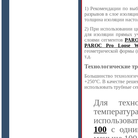
1) Рекомендации по выб
разрывов в слое изоляци
цена по запросу
толщина изоляции настол
Плиты МКРГП 500 (600), МКРГПО
2) При использовании 
650
для изоляции прямых уч
слоями сегментов
PARO
PAROC Pro Loose W
геометрической формы (
т.д.
Технологические т
Большинство технологич
+250°C. В качестве реш
использовать трубные се
цена по запросу
Плиты МКРП-340 (450)
Для техно
температур
использова
100
с одним