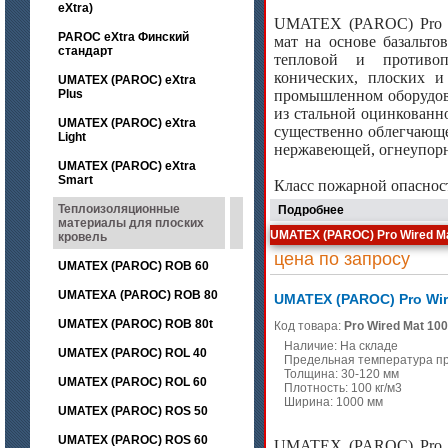
eXtra)
UMATEX (PAROC) Pro W
PAROC eXtra Финский
мат на основе базальто
стандарт
тепловой и противоп
конических, плоских 
UMATEX (PAROC) eXtra
Plus
промышленном оборудов
из стальной оцинкованн
UMATEX (PAROC) eXtra
существенно облегчающе
Light
нержавеющей, огнеупорн
UMATEX (PAROC) eXtra
Smart
Класс пожарной опаснос
Теплоизоляционные
Подробнее
материалы для плоских
UMATEX (PAROC) Pro Wired M
кровель
цена по запросу
UMATEX (PAROC) ROB 60
UMATEXA (PAROC) ROB 80
UMATEX (PAROC) Pro Wir
UMATEX (PAROC) ROB 80t
Код товара:
Pro Wired Mat 100
Наличие: На складе
UMATEX (PAROC) ROL 40
Предельная температура п
Толщина: 30-120 мм
UMATEX (PAROC) ROL 60
Плотность: 100 кг/м3
Ширина: 1000 мм
UMATEX (PAROC) ROS 50
UMATEX (PAROC) ROS 60
UMATEX (PAROC) Pro W