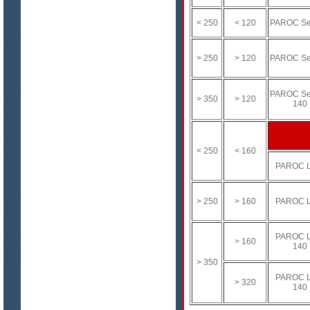
< 250
< 120
PAROC Se
цена по запросу
Модули Ceraterm Block
> 250
> 120
PAROC Se
PAROC Se
> 350
> 120
140
< 250
< 160
PAROC L
цена по запросу
> 250
> 160
PAROC L
Материалы МКРР-120, МКРР-130,
МКРРХ-150
PAROC L
> 160
140
> 350
PAROC L
> 320
140