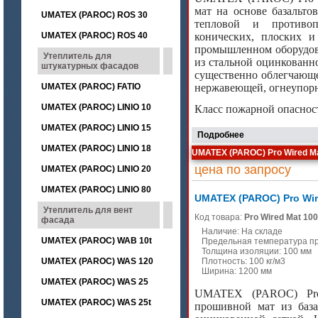
мат на основе базальто
UMATEX (PAROC) ROS 30
тепловой и противоп
UMATEX (PAROC) ROS 40
конических, плоских 
промышленном оборудов
Утеплитель для
из стальной оцинкованн
штукатурных фасадов
существенно облегчающе
UMATEX (PAROC) FATIO
нержавеющей, огнеупорн
UMATEX (PAROC) LINIO 10
Класс пожарной опаснос
UMATEX (PAROC) LINIO 15
Подробнее
UMATEX (PAROC) LINIO 18
UMATEX (PAROC) Pro Wired Ma
цена по запросу
UMATEX (PAROC) LINIO 20
UMATEX (PAROC) LINIO 80
UMATEX (PAROC) Pro Wir
Утеплитель для вент
Код товара:
Pro Wired Mat 100
фасада
Наличие: На складе
UMATEX (PAROC) WAB 10t
Предельная температура п
Толщина изоляции: 100 мм
UMATEX (PAROC) WAS 120
Плотность: 100 кг/м3
Ширина: 1200 мм
UMATEX (PAROC) WAS 25
UMATEX (PAROC) Pro
UMATEX (PAROC) WAS 25t
прошивной мат из база