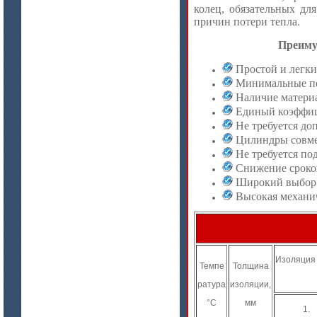
колец, обязательных дл
цена по запросу
причин потери тепла.
Изделия МКРВ-200, МКРВХ-250
Преиму
Простой и легки
Минимальные пот
Наличие материа
Единый коэффиц
Не требуется д
Цилиндры совме
Не требуется по
Снижение сроко
Широкий выбор 
Высокая механи
цена по запросу
Бумага огнеупорная керамическая
Изоляция
Темпе
Толщина
ратура
изоляции,
°C
мм
1.