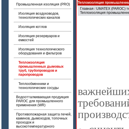
Теплоизоляция промышленны
Промышленная изоляция (PRO)
Главная
/
UMATEX (PAROC) те
Теплоизоляция промышленны
Изоляция воздуховодов,
технологических каналов
Изоляция котлов
Изоляция резервуаров и
емкостей
Изоляция технологического
оборудования и фильтров
Теплоизоляция
промышленных дымовых
труб, трубопроводов и
паропроводов
Теплообменники и
важнейши
технологические сосуды
Водоотталкивающая продукция
требова
PAROC для промышленного
применения (WR)
производс
Противопожарная защита печей,
каминов, дымоходов, топочных
проходок и
высокотемпературного