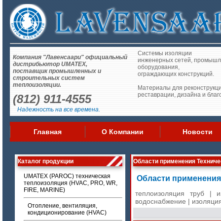
Системы изоляции
Компания "Лавенсаари" официальный
инженерных сетей, промышл
дистрибьютор UMATEX,
оборудования,
поставщик промышленных и
ограждающих конструкций.
строительных систем
теплоизоляции.
Материалы для реконструкци
реставрации, дизайна и благ
(812) 911-4555
Надежность на все времена.
Главная
О Компании
Новости
Каталог продукции
Области применения Технич
UMATEX (PAROC) техническая
Области применения
теплоизоляция (HVAC, PRO, WR,
FIRE, MARINE)
теплоизоляция труб
|
и
водоснабжение
|
изоляция
Отопление, вентиляция,
кондиционирование (HVAC)