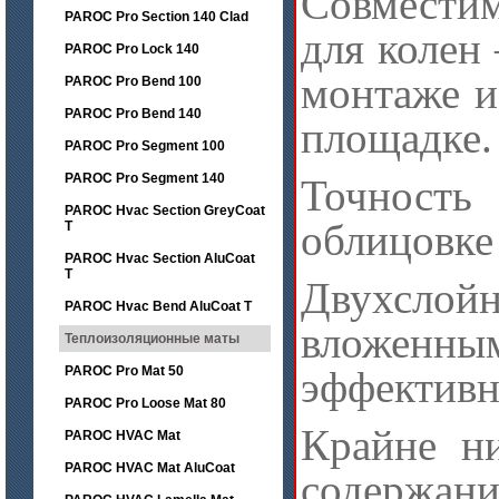
Совмести
PAROC Pro Section 140 Clad
для колен
PAROC Pro Lock 140
монтаже и
PAROC Pro Bend 100
PAROC Pro Bend 140
площадке.
PAROC Pro Segment 100
PAROC Pro Segment 140
Точност
PAROC Hvac Section GreyCoat
облицовке 
T
PAROC Hvac Section AluCoat
T
Двухсло
PAROC Hvac Bend AluCoat T
вложенны
Теплоизоляционные маты
PAROC Pro Mat 50
эффективн
PAROC Pro Loose Mat 80
Крайне н
PAROC HVAC Mat
PAROC HVAC Mat AluCoat
содержа