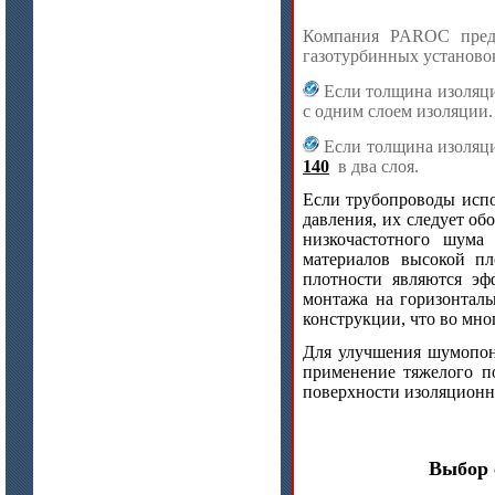
Компания PAROC предл
газотурбинных установо
Если толщина изоляци
с одним слоем изоляции.
Если толщина изоляци
140
в два слоя.
Если трубопроводы испо
давления, их следует о
низкочастотного шума
материалов высокой п
плотности являются э
монтажа на горизонталь
цена по запросу
конструкции, что во мно
ISOTEC ОЗ Мастика-А 240
(ISOTEC FP Mastic-A 240)
Для улучшения шумопон
применение тяжелого п
поверхности изоляционн
Выбор 