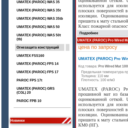
оцинкованной сеткой.
UMATEX (PAROC) WAS 35
используется для изол
UMATEX (PAROC) WAS 35t
плоских поверхностей в
изоляции. Оцинкованна
UMATEX (PAROC) WAS 35tb
пришита к мату стальной
Класс пожарной опаснос
UMATEX (PAROC) WAS 50
Подробнее
UMATEX (PAROC) WAS 50t
(tb)
UMATEX (PAROC) Pro Wired Ma
цена по запросу
Огнезащита конструкций
UMATEX FSS160
UMATEX (PAROC) Pro Wir
UMATEX (PAROC) FPS 14
Код товара:
Pro Wired Mat 100
UMATEX (PAROC) FPS 17
Предельная температура п
Толщина: 110 мм
Плотность: 100 кг/м3
PAROC FPS 17t
UMATEX (PAROC) GRS
UMATEX (PAROC) Pro
(CGL) 20
прошивной мат из база
оцинкованной сеткой.
PAROC FPB 10
используется для изол
цена по запросу
плоских поверхностей в
Лента МКРЛ
изоляции. Оцинкованна
пришита к мату стально
Новинки
КМ0 (НГ).