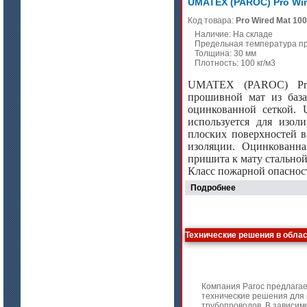
UMATEX (PAROC) Pro Wir
Бумага огнеупорная керамическая
Код товара:
Pro Wired Mat 100
Наличие: На складе
Предельная температура п
Толщина: 30 мм
Плотность: 100 кг/м3
UMATEX (PAROC) Pro
прошивной мат из база
оцинкованной сеткой.
используется для изол
цена по запросу
плоских поверхностей в
изоляции. Оцинкованна
Модули Ceraterm Block
пришита к мату стальной
Класс пожарной опаснос
Подробнее
Технические решения в обла
Компания Paroc предлага
технические решения для
цена по запросу
трубопроводов. В зависим