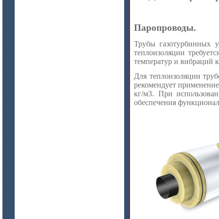
Паропроводы.
Трубы газотурбинных у
теплоизоляции требует
температур и вибраций к
Для теплоизоляции труб
цена по запросу
рекомендует применение
ISOTEC ОЗ Мастика-СП 90
кг/м3. При использова
(ISOTEC FP Mastic-SP 90)
обеспечения функционал
цена по запросу
ISOTEC ОЗ Кирпич-ПУ 180
(ISOTEC FP Brick-PU 180)