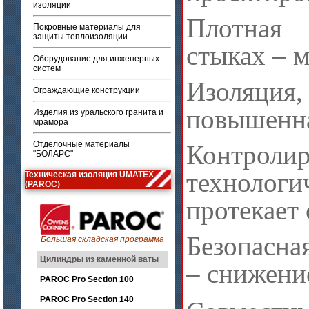
изоляции
Плотная 
Покровные материалы для
защиты теплоизоляции
стыках – 
Оборудование для инженерных
систем
Изоляция,
Ограждающие конструкции
повышенна
Изделия из уральского гранита и
мрамора
Отделочные материалы
Контро
"БОЛАРС"
технолог
Техническая изоляция UMATEX
(PAROC)
протекает
Безопасна
Большая складская программа
Цилиндры из каменной ваты
– снижени
PAROC Pro Section 100
PAROC Pro Section 140