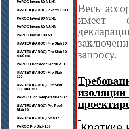
PAROC InVent 80 N1/N1
Весь ассо
UMATEX (PAROC) InVent 80 N3
имеет с
PAROC InVent 80 N3/N1
PAROC InVent 80 N3/N3
декларац
PAROC InVent 100 N1
заключени
UMATEX (PAROC) Fire Slab 80
запросу.
UMATEX (PAROC) Fire Slab 80
AluCoat
PAROC Fireplace Slab 90 AL1
UMATEX (PAROC) Fire Slab
100
Требова
UMATEX (PAROC) Fire Slab
изоляц
100 AluCoat
PAROC High Temperature Slab
проектир
UMATEX (PAROC) Pro Roof
Slab 90
UMATEX (PAROC) Slab 160
Краткие 
PAROC Pro Slab 150