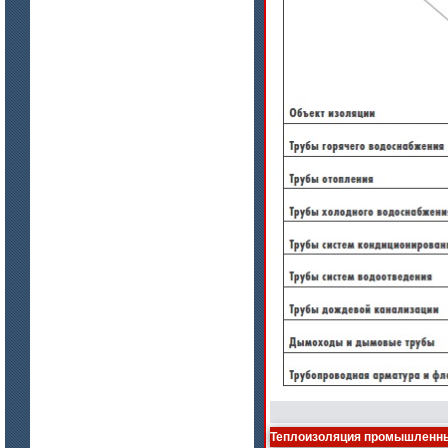
Стекловолокно огнеупорное
керамическое
цена по запросу
ISOTEC ОЗ Мастика-СП 90
(ISOTEC FP Mastic-SP 90)
Теплоизоляция промышленных