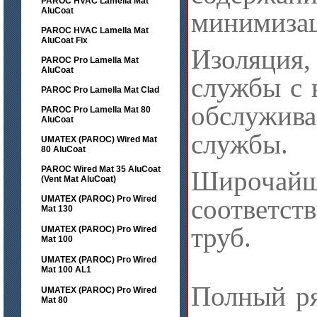
PAROC HVAC Lamella Mat
AluCoat
минимизац
PAROC HVAC Lamella Mat
AluCoat Fix
Изоляци
PAROC Pro Lamella Mat
AluCoat
службы с 
PAROC Pro Lamella Mat Clad
обслужив
PAROC Pro Lamella Mat 80
AluCoat
службы.
UMATEX (PAROC) Wired Mat
80 AluCoat
PAROC Wired Mat 35 AluCoat
Широчай
(Vent Mat AluCoat)
UMATEX (PAROC) Pro Wired
соответст
Mat 130
труб.
UMATEX (PAROC) Pro Wired
Mat 100
UMATEX (PAROC) Pro Wired
Mat 100 AL1
Полный р
UMATEX (PAROC) Pro Wired
Mat 80