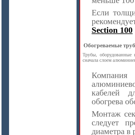
меньше 100
Если толщи
цена по запросу
рекомендуе
Плиты Ceraterm Board
Section 100
Обогреваемые тру
Трубы, оборудованные к
сначала слоем алюминиев
Компани
алюминиево
цена по запросу
кабелей д
Стекловолокно огнеупорное
керамическое
обогрева об
Монтаж се
следует п
диаметра в 