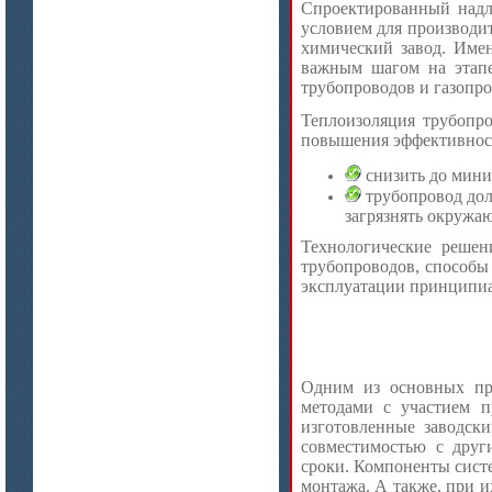
Спроектированный надл
(ISOTEC FP Mastic-A 240)
условием для производи
химический завод. Имен
важным шагом на этапе
трубопроводов и газопр
Теплоизоляция трубопр
повышения эффективност
снизить до мин
трубопровод дол
загрязнять окружа
цена по запросу
Технологические реше
трубопроводов, способы
Лента МКРЛ
эксплуатации принципиа
Одним из основных пр
методами с участием п
изготовленные заводск
совместимостью с друг
сроки. Компоненты сист
монтажа. А также, при 