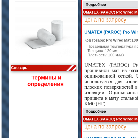
Подробнее
UMATEX (PAROC) Pro Wired Ma
цена по запросу
UMATEX (PAROC) Pro Wir
Код товара:
Pro Wired Mat 100
Предельная температура п
цена по запросу
Толщина: 120 мм
Плотность: 100 кг/м3
Изделия МКРВ-200, МКРВХ-250
UMATEX (PAROC) Pro
Словарь
прошивной мат из база
оцинкованной сеткой.
Термины и
используется для изол
определения
плоских поверхностей в
изоляции. Оцинкованна
пришита к мату стально
КМ0 (НГ).
Подробнее
UMATEX (PAROC) Pro Wired Ma
цена по запросу
цена по запросу