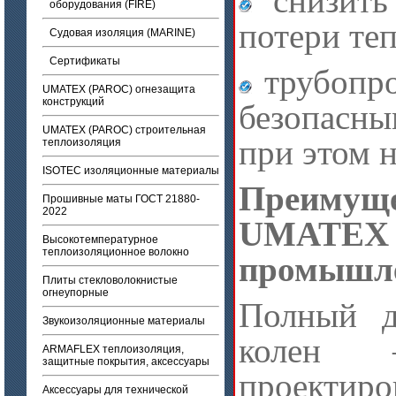
снизит
оборудования (FIRE)
потери теп
Судовая изоляция (MARINE)
Сертификаты
трубопр
UMATEX (PAROC) огнезащита
конструкций
безопасн
UMATEX (PAROC) строительная
при этом 
теплоизоляция
ISOTEC изоляционные материалы
Преиму
Прошивные маты ГОСТ 21880-
2022
UMATE
Высокотемпературное
теплоизоляционное волокно
промышле
Плиты стекловолокнистые
огнеупорные
Полный д
Звукоизоляционные материалы
колен 
ARMAFLEX теплоизоляция,
защитные покрытия, аксессуары
проектиро
Аксессуары для технической