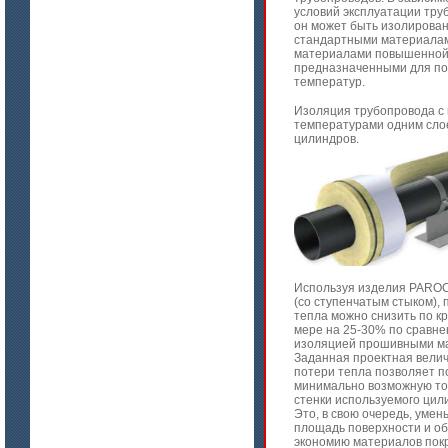
условий эксплуатации тру
Материалы МКРР-120, МКРР-130,
он может быть изолирован
МКРРХ-150
стандартными материалам
материалами повышенной
предназначенными для п
температур.
Изоляция трубопровода с
температурами одним сло
цилиндров.
цена по запросу
Плиты МКРГП 500 (600), МКРГПО
650
Используя изделия PAROC
(со ступенчатым стыком), 
тепла можно снизить по к
мере на 25-30% по сравне
изоляцией прошивными м
Заданная проектная вели
потери тепла позволяет п
минимально возможную т
стенки используемого цил
Это, в свою очередь, уме
площадь поверхности и о
цена по запросу
экономию материалов пок