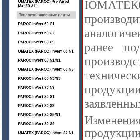
ЮМАТЕК
UMATEX (PAROC) Pro Wired
Mat 80 AL1
производ
Теплоизоляционные плиты
PAROC InVent 60 G1
аналогич
PAROC InVent 60 G2
PAROC InVent 60 G9
ранее по
UMATEX (PAROC) InVent 60 N1
произво
PAROC InVent 60 N1/N1
UMATEX (PAROC) InVent 60 N3
техниче
PAROC InVent 60 N3/N3
продукции
PAROC InVent 70 N3
PAROC InVent 80 G1
заявленны
PAROC InVent 80 G2
PAROC InVent 80 G5/N1
Изменени
PAROC InVent 80 G9
продукции
UMATEX (PAROC) InVent 80 N1