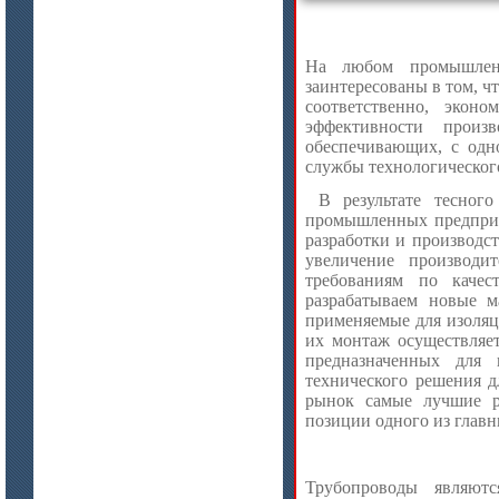
На любом промышленн
заинтересованы в том, 
соответственно, экон
цена по запросу
эффективности произ
ISOTEC ОЗ Кирпич-ПУ 180
обеспечивающих, с одно
(ISOTEC FP Brick-PU 180)
службы технологическог
В результате тесног
промышленных предприя
разработки и производ
увеличение производи
требованиям по качес
разрабатываем новые м
применяемые для изоляц
их монтаж осуществляет
предназначенных для 
технического решения д
рынок самые лучшие р
позиции одного из главн
цена по запросу
Трубопроводы являютс
ISOTEC ОЗ Мастика-А 240