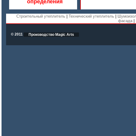
определения
Строительный утеплитель
|
Технический утеплитель
|
Шумоизол
фасада
|
© 2011
Производство Magic Arts
цена по запросу
Бумага огнеупорная керамическая
цена по запросу
Модули Ceraterm Block