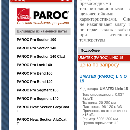
превосходными
теплоизоляционными 
щелочестойкими
характеристиками. Он
Большая складская программа
не накапливает влагу 
не теряет своих свойст
Цилиндры из каменной ваты
при изменени
температуры.
PAROC Pro Section 100
PAROC Pro Section 140
Подробнее
PAROC Pro Section 140 Clad
UMATEX (PAROC) LINIO 15
цена по запросу
PAROC Pro Lock 140
PAROC Pro Bend 100
UMATEX (PAROC) LINIO
15
PAROC Pro Bend 140
Код товара:
UMATEX Linio 15
PAROC Pro Segment 100
Теплопроводность: 0,037
PAROC Pro Segment 140
Вт/м*К
Толщина: 20-250 мм
Плотность: 96-120 кг/м3
PAROC Hvac Section GreyCoat
Прочность на отрыв слоев:
T
>15 кПа
Размер: 600*1200 мм
PAROC Hvac Section AluCoat
Группа горючести: НГ
T