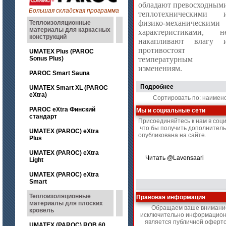
обладают превосходным
Большая складская программа
теплотехническими 
физико-механическими
Теплоизоляционные
материалы для каркасных
характеристиками, н
конструкций
накапливают влагу 
противостоят
UMATEX Plus (PAROC
Sonus Plus)
температурным
изменениям.
PAROC Smart Sauna
Подробнее
UMATEX Smart XL (PAROC
eXtra)
Сортировать по: наимен
PAROC eXtra Финский
Мы и социальные сети
стандарт
Присоединяйтесь к нам в соц
что бы получить дополнител
UMATEX (PAROC) eXtra
опубликована на сайте.
Plus
UMATEX (PAROC) eXtra
Читать @Lavensaari
Light
UMATEX (PAROC) eXtra
Smart
Теплоизоляционные
Правовая информация
материалы для плоских
Обращаем ваше внимание 
кровель
исключительно информационн
является публичной оферт
UMATEX (PAROC) ROB 60