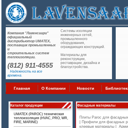
Системы изоляции
Компания "Лавенсаари"
инженерных сетей,
официальный
промышленного
дистрибьютор UMATEX,
оборудования,
поставщик промышленных
ограждающих конструкций.
и
строительных систем
Материалы для
теплоизоляции.
реконструкции,
реставрации, дизайна и
(812) 911-4555
благоустройства.
Надежность на все
времена.
Главная
О Компании
Новости
Библиотек
Каталог продукции
Фасадные материалы
UMATEX (PAROC) техническая
Плиты Paroc для фасадных
теплоизоляция (HVAC, PRO, WR,
|
Профили для фасадных р
FIRE, MARINE)
|
клеевые материалы
Арми