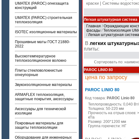
|
краски
Системы водосто
UMATEX (PAROC) огнезащита
конструкций
UMATEX (PAROC) строительная
Легкая штукатурная система
теплоизоляция
Главная
/
Ограждающие конс
фасады
/
Теплоизоляция UMA
ISOTEC изоляционные материалы
/
Легкая штукатурная систем
Прошивные маты ГОСТ 21880-
В
легких штукатурны
2022
плиты:
Высокотемпературное
теплоизоляционное волокно
Сортировать по: наимен
PAROC LINIO 80
Плиты стекловолокнистые
огнеупорные
цена по запросу
Звукоизоляционные материалы
PAROC LINIO 80
ARMAFLEX теплоизоляция,
Код товара:
PAROC Linio 80
защитные покрытия, аксессуары
Теплопроводность: 0,040 Вт
Толщина: 50-220 мм
Аксессуары для технической
Прочность на отрыв слоев: 
изоляции
кПа
Размер: 200*1200 мм
Покровные материалы для
Группа горючести: НГ
защиты теплоизоляции
Оборудование для инженерных