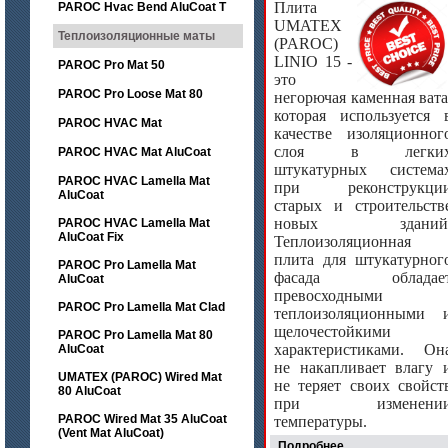
Плита
PAROC Hvac Bend AluCoat T
UMATEX
Теплоизоляционные маты
(PAROC)
LINIO 15 -
PAROC Pro Mat 50
это
PAROC Pro Loose Mat 80
негорючая каменная вата
которая используется 
PAROC HVAC Mat
качестве изоляционног
слоя в легки
PAROC HVAC Mat AluCoat
штукатурных система
PAROC HVAC Lamella Mat
при реконструкци
AluCoat
старых и строительств
новых зданий
PAROC HVAC Lamella Mat
AluCoat Fix
Теплоизоляционная
плита для штукатурног
PAROC Pro Lamella Mat
фасада обладае
AluCoat
превосходными
PAROC Pro Lamella Mat Clad
теплоизоляционными 
щелочестойкими
PAROC Pro Lamella Mat 80
характеристиками. Он
AluCoat
не накапливает влагу 
UMATEX (PAROC) Wired Mat
не теряет своих свойст
80 AluCoat
при изменени
PAROC Wired Mat 35 AluCoat
температуры.
(Vent Mat AluCoat)
Подробнее