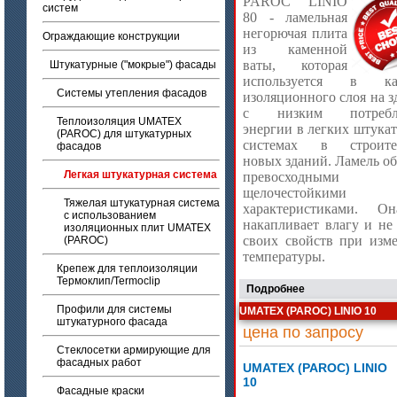
PAROC LINIO
систем
80 - ламельная
негорючая плита
Ограждающие конструкции
из каменной
ваты, которая
Штукатурные ("мокрые") фасады
используется в кач
Системы утепления фасадов
изоляционного слоя на з
с низким потребл
Теплоизоляция UMATEX
энергии в легких штука
(PAROC) для штукатурных
системах в строител
фасадов
новых зданий. Ламель об
Легкая штукатурная система
превосходными
щелочестойкими
Тяжелая штукатурная система
характеристиками. О
с использованием
накапливает влагу и не 
изоляционных плит UMATEX
своих свойств при изм
(PAROC)
температуры.
Крепеж для теплоизоляции
Термоклип/Termoclip
Подробнее
Профили для системы
UMATEX (PAROC) LINIO 10
штукатурного фасада
цена по запросу
Стеклосетки армирующие для
фасадных работ
UMATEX (PAROC) LINIO
10
Фасадные краски