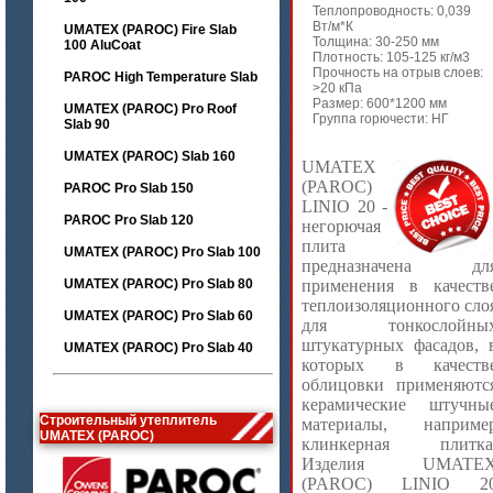
Теплопроводность: 0,039
Вт/м*К
UMATEX (PAROC) Fire Slab
Толщина: 30-250 мм
100 AluCoat
Плотность: 105-125 кг/м3
Прочность на отрыв слоев:
PAROC High Temperature Slab
>20 кПа
Размер: 600*1200 мм
UMATEX (PAROC) Pro Roof
Группа горючести: НГ
Slab 90
UMATEX (PAROC) Slab 160
UMATEX
(PAROC)
PAROC Pro Slab 150
LINIO 20 -
PAROC Pro Slab 120
негорючая
плита
UMATEX (PAROC) Pro Slab 100
предназначена дл
UMATEX (PAROC) Pro Slab 80
применения в качеств
теплоизоляционного сло
UMATEX (PAROC) Pro Slab 60
для тонкослойны
штукатурных фасадов, 
UMATEX (PAROC) Pro Slab 40
которых в качеств
облицовки применяютс
керамические штучны
Строительный утеплитель
материалы, наприме
UMATEX (PAROC)
клинкерная плитка
Изделия UMATE
(PAROC) LINIO 2