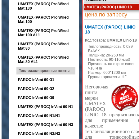
UMATEX (PAROC) Pro Wired
UMATEX (PAROC) LINIO 18
Mat 130
цена по запросу
UMATEX (PAROC) Pro Wired
Mat 100
UMATEX (PAROC) LINIO
UMATEX (PAROC) Pro Wired
18
Mat 100 AL1
Код товара:
UMATEX Linio 18
UMATEX (PAROC) Pro Wired
Теплопроводность: 0,039
Mat 80
Вт/м*К
Толщина: 20-250 мм
UMATEX (PAROC) Pro Wired
Плотность: 90-110 кг/м3
Mat 80 AL1
Прочность на отрыв слоев:
>18 кПа
Теплоизоляционные плиты
Размер: 600*1200 мм
Группа горючести: НГ
PAROC InVent 60 G1
Негорючая
PAROC InVent 60 G2
плита
марки
PAROC InVent 60 G9
UMATEX
UMATEX (PAROC) InVent 60 N1
(
PAROC)
LINIO
18 предназначен
PAROC InVent 60 N1/N1
для применения 
UMATEX (PAROC) InVent 60 N3
качестве
теплоизоляционного сло
PAROC InVent 60 N3/N3
для тонкослойны