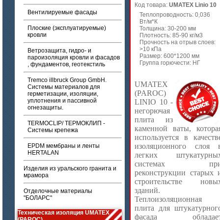
Код товара:
UMATEX Linio 10
Вентилируемые фасады
Теплопроводность: 0,036
Вт/м*К
Плоские (эксплуатируемые)
Толщина: 30-200 мм
кровли
Плотность: 85-90 кг/м3
Прочность на отрыв слоев:
>10 кПа
Ветрозащита, гидро- и
Размер: 600*1200 мм
пароизоляция кровли и фасадов
Группа горючести: НГ
, фундаментов, геотекстиль
Tremco illbruck Group GmbH.
UMATEX
Системы материалов для
(PAROC)
герметизации, изоляции,
уплотнения и пассивной
LINIO 10 -
огнезащиты.
негорючая
плита из
TERMOCLIP/ ТЕРМОКЛИП -
каменной ваты, котора
Системы крепежа
используется в качеств
изоляционного слоя 
EPDM мембраны и ленты
HERTALAN
легких штукатурны
системах пр
Изделия из уральского гранита и
реконструкции старых 
мрамора
строительстве новы
зданий.
Отделочные материалы
"БОЛАРС"
Теплоизоляционная
плита для штукатурног
Техническая изоляция UMATEX
фасада обладае
(PAROC)