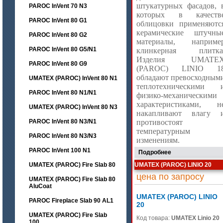
штукатурных фасадов, 
PAROC InVent 70 N3
которых в качеств
PAROC InVent 80 G1
облицовки применяютс
керамические штучны
PAROC InVent 80 G2
материалы, наприме
PAROC InVent 80 G5/N1
клинкерная плитка
Изделия UMATE
PAROC InVent 80 G9
(
PAROC)
LINIO
1
обладают превосходным
UMATEX (PAROC) InVent 80 N1
теплотехническими 
PAROC InVent 80 N1/N1
физико-механическими
характеристиками, н
UMATEX (PAROC) InVent 80 N3
накапливают влагу 
PAROC InVent 80 N3/N1
противостоят
температурным
PAROC InVent 80 N3/N3
изменениям.
PAROC InVent 100 N1
Подробнее
UMATEX (PAROC) Fire Slab 80
UMATEX (PAROC) LINIO 20
цена по запросу
UMATEX (PAROC) Fire Slab 80
AluCoat
UMATEX (PAROC) LINIO
PAROC Fireplace Slab 90 AL1
20
UMATEX (PAROC) Fire Slab
Код товара:
UMATEX Linio 20
100