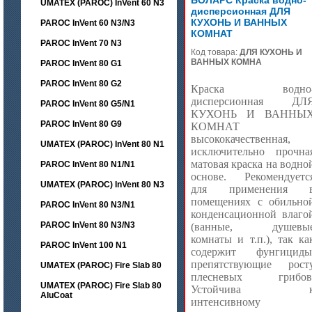
БОЛАРС Краска водно-
UMATEX (PAROC) InVent 60 N3
дисперсионная ДЛЯ
КУХОНЬ И ВАННЫХ
PAROC InVent 60 N3/N3
КОМНАТ
PAROC InVent 70 N3
Код товара:
ДЛЯ КУХОНЬ И
ВАННЫХ КОМНА
PAROC InVent 80 G1
PAROC InVent 80 G2
Краска водно
дисперсионная ДЛ
PAROC InVent 80 G5/N1
КУХОНЬ И ВАННЫ
PAROC InVent 80 G9
КОМНАТ
высококачественная,
UMATEX (PAROC) InVent 80 N1
исключительно прочна
матовая краска на водно
PAROC InVent 80 N1/N1
основе. Рекомендуетс
UMATEX (PAROC) InVent 80 N3
для применения 
помещениях с обильно
PAROC InVent 80 N3/N1
конденсационной влаго
PAROC InVent 80 N3/N3
(ванные, душевы
комнаты и т.п.), так ка
PAROC InVent 100 N1
содержит фунгициды
препятствующие рост
UMATEX (PAROC) Fire Slab 80
плесневых грибов
UMATEX (PAROC) Fire Slab 80
Устойчива 
AluCoat
интенсивному