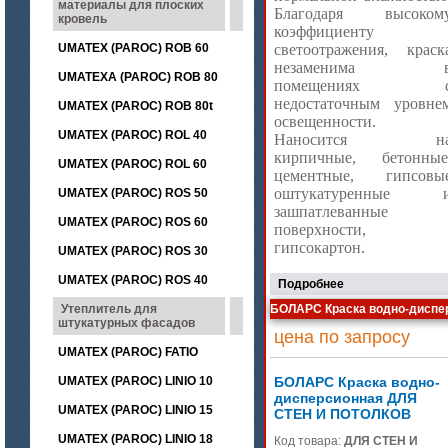
материалы для плоских
Благодаря высоком
кровель
коэффициенту
UMATEX (PAROC) ROB 60
светоотражения, краск
незаменима 
UMATEXA (PAROC) ROB 80
помещениях 
недостаточным уровне
UMATEX (PAROC) ROB 80t
освещенности.
UMATEX (PAROC) ROL 40
Наносится н
кирпичные, бетонные
UMATEX (PAROC) ROL 60
цементные, гипсовы
оштукатуренные 
UMATEX (PAROC) ROS 50
зашпатлеванные
UMATEX (PAROC) ROS 60
поверхности,
гипсокартон.
UMATEX (PAROC) ROS 30
UMATEX (PAROC) ROS 40
Подробнее
Утеплитель для
БОЛАРС Краска водно-дисп
штукатурных фасадов
цена по запросу
UMATEX (PAROC) FATIO
UMATEX (PAROC) LINIO 10
БОЛАРС Краска водно-
дисперсионная ДЛЯ
UMATEX (PAROC) LINIO 15
СТЕН И ПОТОЛКОВ
UMATEX (PAROC) LINIO 18
Код товара:
ДЛЯ СТЕН И