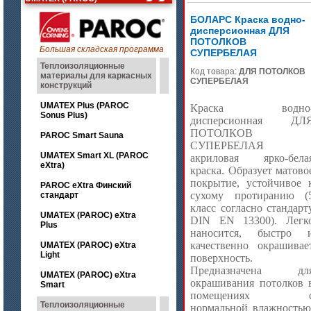
БОЛАРС Краска водно-
дисперсионная ДЛЯ
ПОТОЛКОВ
Большая складская программа
СУПЕРБЕЛАЯ
Теплоизоляционные
Код товара:
ДЛЯ ПОТОЛКОВ
материалы для каркасных
СУПЕРБЕЛАЯ
конструкций
UMATEX Plus (PAROC
Краска водно
Sonus Plus)
дисперсионная ДЛ
ПОТОЛКОВ
PAROC Smart Sauna
СУПЕРБЕЛАЯ
UMATEX Smart XL (PAROC
акриловая ярко-бела
eXtra)
краска. Образует матово
покрытие, устойчивое 
PAROC eXtra Финский
сухому протиранию (
стандарт
класс согласно стандарт
UMATEX (PAROC) eXtra
DIN EN 13300). Легк
Plus
наносится, быстро 
качественно окрашивае
UMATEX (PAROC) eXtra
Light
поверхность.
Предназначена дл
UMATEX (PAROC) eXtra
окрашивания потолков 
Smart
помещениях 
Теплоизоляционные
нормальной влажностью