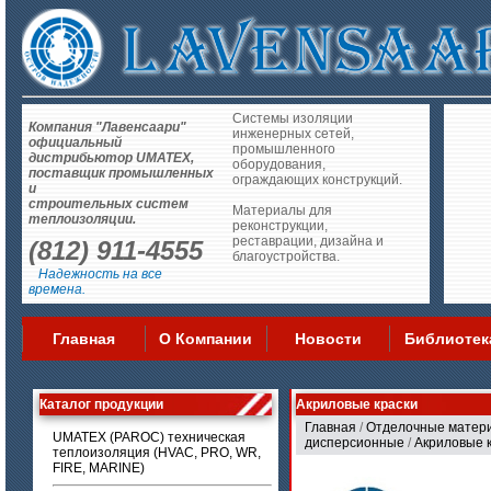
Системы изоляции
Компания "Лавенсаари"
инженерных сетей,
официальный
промышленного
дистрибьютор UMATEX,
оборудования,
поставщик промышленных
ограждающих конструкций.
и
строительных систем
Материалы для
теплоизоляции.
реконструкции,
реставрации, дизайна и
(812) 911-4555
благоустройства.
Надежность на все
времена.
Главная
О Компании
Новости
Библиотек
Каталог продукции
Акриловые краски
Главная
/
Отделочные матер
UMATEX (PAROC) техническая
дисперсионные
/
Акриловые 
теплоизоляция (HVAC, PRO, WR,
FIRE, MARINE)