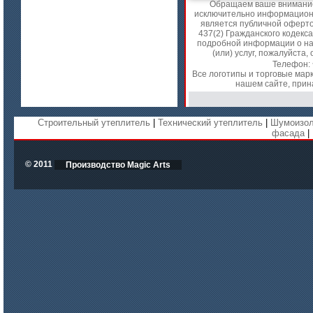
Обращаем ваше внимание 
цена по запросу
исключительно информационн
является публичной оферт
Модули Ceraterm Block
437(2) Гражданского кодекс
подробной информации о на
(или) услуг, пожалуйст
Телефон:
Все логотипы и торговые мар
нашем сайте, прин
Строительный утеплитель
|
Технический утеплитель
|
Шумоизол
фасада
|
© 2011
Производство Magic Arts
цена по запросу
Материалы МКРР-120, МКРР-130,
МКРРХ-150