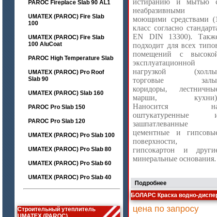
истиранию и мытью 
PAROC Fireplace Slab 90 AL1
неабразивными
UMATEX (PAROC) Fire Slab
моющими средствами (
100
класс согласно стандарт
EN DIN 13300). Такж
UMATEX (PAROC) Fire Slab
100 AluCoat
подходит для всех типо
помещений с высоко
PAROC High Temperature Slab
эксплуатационной
нагрузкой (холлы
UMATEX (PAROC) Pro Roof
Slab 90
торговые залы
коридоры, лестничны
UMATEX (PAROC) Slab 160
марши, кухни)
Наносится н
PAROC Pro Slab 150
оштукатуренные 
PAROC Pro Slab 120
зашпатлеванные
цементные и гипсовы
UMATEX (PAROC) Pro Slab 100
поверхности,
UMATEX (PAROC) Pro Slab 80
гипсокартон и други
минеральные основания.
UMATEX (PAROC) Pro Slab 60
UMATEX (PAROC) Pro Slab 40
Подробнее
БОЛАРС Краска водно-дисп
цена по запросу
Строительный утеплитель
UMATEX (PAROC)