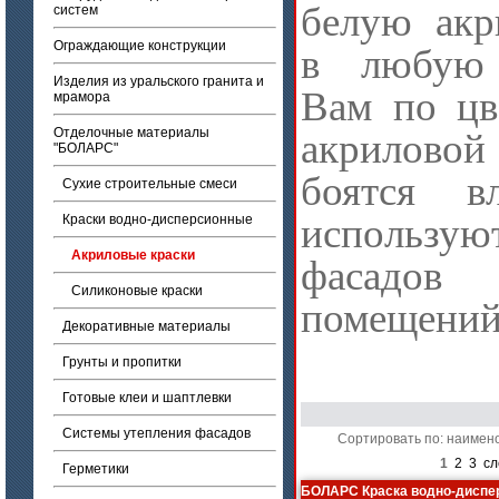
белую акр
систем
Ограждающие конструкции
в любую 
Изделия из уральского гранита и
Вам по цв
мрамора
Отделочные материалы
акрилово
"БОЛАРС"
боятся в
Сухие строительные смеси
используют
Краски водно-дисперсионные
Акриловые краски
фасадо
Силиконовые краски
помещений
Декоративные материалы
Грунты и пропитки
Готовые клеи и шаптлевки
Системы утепления фасадов
Сортировать по: наимен
1
2
3
сл
Герметики
БОЛАРС Краска водно-дисп