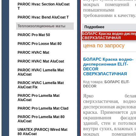
мокрых помещений 
PAROC Hvac Section AluCoat
T
повышенными
требованиями к качеству
PAROC Hvac Bend AluCoat T
Теплоизоляционные маты
Подробнее
БОЛАРС Краска водно-диспе
PAROC Pro Mat 50
СВЕРХЭЛАСТИЧНАЯ
PAROC Pro Loose Mat 80
цена по запросу
PAROC HVAC Mat
БОЛАРС Краска водно-
PAROC HVAC Mat AluCoat
дисперсионная ELIT-
DECOR
PAROC HVAC Lamella Mat
СВЕРХЭЛАСТИЧНАЯ
AluCoat
Код товара:
БОЛАРС ELIT-
PAROC HVAC Lamella Mat
DECOR
AluCoat Fix
Ярко белая
PAROC Pro Lamella Mat
AluCoat
сверхэластичная, водно
дисперсионная акрилова
PAROC Pro Lamella Mat Clad
краска. Применяется дл
PAROC Pro Lamella Mat 80
окрашивания фасадо
AluCoat
зданий, стен и потолко
внутри сухих, влажных 
UMATEX (PAROC) Wired Mat
мокрых помещений
80 AluCoat