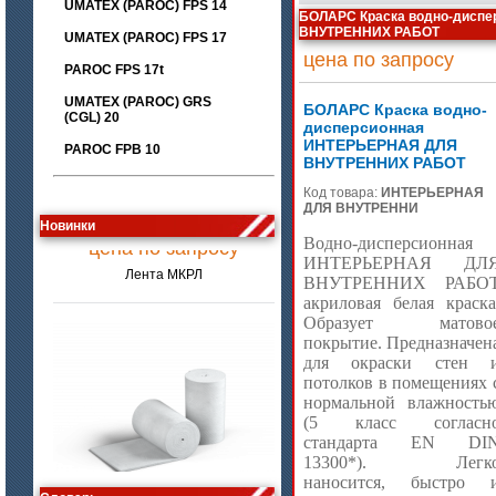
UMATEX (PAROC) FPS 14
БОЛАРС Краска водно-дисп
ВНУТРЕННИХ РАБОТ
UMATEX (PAROC) FPS 17
цена по запросу
PAROC FPS 17t
UMATEX (PAROC) GRS
БОЛАРС Краска водно-
(CGL) 20
дисперсионная
ИНТЕРЬЕРНАЯ ДЛЯ
PAROC FPB 10
ВНУТРЕННИХ РАБОТ
Код товара:
ИНТЕРЬЕРНАЯ
ДЛЯ ВНУТРЕННИ
цена по запросу
Новинки
Лента МКРЛ
Водно-дисперсионная
ИНТЕРЬЕРНАЯ ДЛ
ВНУТРЕННИХ РАБО
акриловая белая краска
Образует матово
покрытие. Предназначен
для окраски стен 
потолков в помещениях 
нормальной влажность
(5 класс согласн
стандарта EN DI
13300*). Легк
цена по запросу
наносится, быстро 