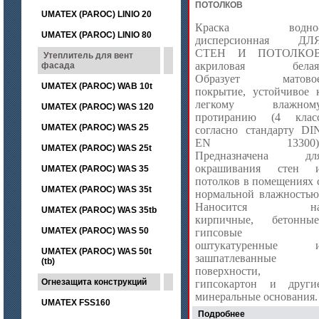
ПОТОЛКОВ
UMATEX (PAROC) LINIO 20
Краска водно
UMATEX (PAROC) LINIO 80
дисперсионная ДЛ
СТЕН И ПОТОЛКО
Утеплитель для вент
акриловая белая
фасада
Образует матово
UMATEX (PAROC) WAB 10t
покрытие, устойчивое 
легкому влажном
UMATEX (PAROC) WAS 120
протиранию (4 клас
UMATEX (PAROC) WAS 25
согласно стандарту DI
EN 13300)
UMATEX (PAROC) WAS 25t
Предназначена дл
окрашивания стен 
UMATEX (PAROC) WAS 35
потолков в помещениях 
UMATEX (PAROC) WAS 35t
нормальной влажностью
Наносится н
UMATEX (PAROC) WAS 35tb
кирпичные, бетонные
UMATEX (PAROC) WAS 50
гипсовые
оштукатуренные 
UMATEX (PAROC) WAS 50t
зашпатлеванные
(tb)
поверхности,
Огнезащита конструкций
гипсокартон и други
минеральные основания
UMATEX FSS160
Подробнее