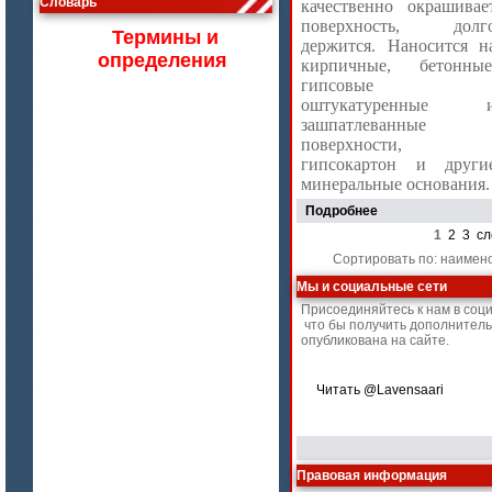
Словарь
качественно окрашивае
Изделия МКРВ-200, МКРВХ-250
поверхность, долг
Термины и
держится. Наносится н
определения
кирпичные, бетонные
гипсовые
оштукатуренные 
зашпатлеванные
поверхности,
гипсокартон и други
минеральные основания
Подробнее
1
2
3
сл
Сортировать по: наимен
цена по запросу
Мы и социальные сети
Бумага огнеупорная керамическая
Присоединяйтесь к нам в соц
что бы получить дополнител
опубликована на сайте.
Читать @Lavensaari
Правовая информация