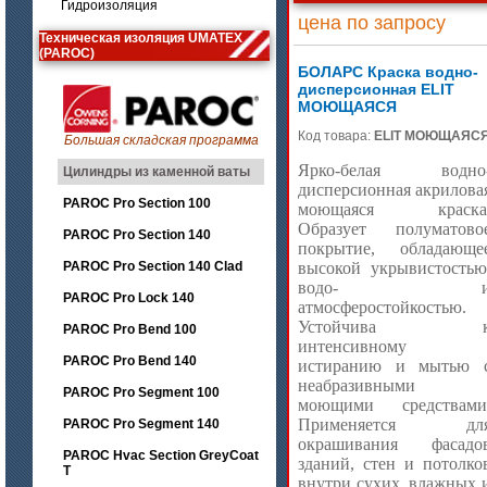
Гидроизоляция
цена по запросу
Техническая изоляция UMATEX
(PAROC)
БОЛАРС Краска водно-
дисперсионная ELIT
МОЮЩАЯСЯ
Код товара:
ELIT МОЮЩАЯС
Большая складская программа
Ярко-белая водно
Цилиндры из каменной ваты
дисперсионная акрилова
PAROC Pro Section 100
моющаяся краска
Образует полуматово
PAROC Pro Section 140
покрытие, обладающе
PAROC Pro Section 140 Clad
высокой укрывистостью
водо- 
PAROC Pro Lock 140
атмосферостойкостью.
Устойчива 
PAROC Pro Bend 100
интенсивному
PAROC Pro Bend 140
истиранию и мытью 
неабразивными
PAROC Pro Segment 100
моющими средствами
Применяется дл
PAROC Pro Segment 140
окрашивания фасадо
PAROC Hvac Section GreyCoat
зданий, стен и потолко
T
внутри сухих, влажных 