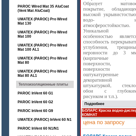
Образует матово
PAROC Wired Mat 35 AluCoat
покрытие, обладающе
(Vent Mat AluCoat)
высокой укрывистостью
UMATEX (PAROC) Pro Wired
водо- 
Mat 130
атмосферостойкостью.
Уникальной
UMATEX (PAROC) Pro Wired
особенностью являетс
Mat 100
способность перекрыват
UMATEX (PAROC) Pro Wired
углубления, трещины
Mat 100 AL1
неровности до 3 м
(кирпичные
UMATEX (PAROC) Pro Wired
Mat 80
поверхности,
поверхности
UMATEX (PAROC) Pro Wired
оштукатуренные
Mat 80 AL1
декоративной
Теплоизоляционные плиты
штукатуркой, стекло
обои с глубоки
PAROC InVent 60 G1
рисунком и т.п.).
PAROC InVent 60 G2
Подробнее
БОЛАРС Краска водно-дисп
PAROC InVent 60 G9
КОМНАТ
UMATEX (PAROC) InVent 60 N1
цена по запросу
PAROC InVent 60 N1/N1