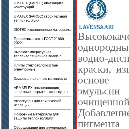
UMATEX (PAROC) огнезащита
конструкций
UMATEX (PAROC) строительная
теплоизоляция
ISOTEC изоляционные материалы
Высококач
Прошивные маты ГОСТ 21880-
2022
однородн
Высокотемпературное
водно-дис
теплоизоляционное волокно
краски, из
Плиты стекловолокнистые
огнеупорные
основе
Звукоизоляционные материалы
эмульсии
ARMAFLEX теплоизоляция,
защитные покрытия, аксессуары
очищен
Аксессуары для технической
изоляции
Добавлен
Покровные материалы для
защиты теплоизоляции
пигмента
Оборудование для инженерных