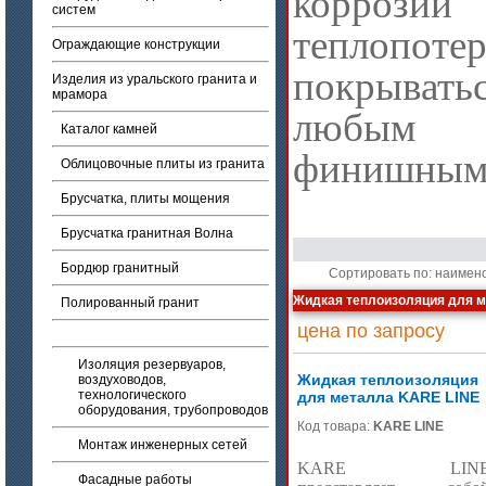
коррозии
систем
теплопо
Ограждающие конструкции
покрыва
Изделия из уральского гранита и
мрамора
любым д
Каталог камней
финишным 
Облицовочные плиты из гранита
Брусчатка, плиты мощения
Брусчатка гранитная Волна
Бордюр гранитный
Сортировать по: наимен
Жидкая теплоизоляция для 
Полированный гранит
цена по запросу
Изоляция резервуаров,
Жидкая теплоизоляция
воздуховодов,
технологического
для металла KARE LINE
оборудования, трубопроводов
Код товара:
KARE LINE
Монтаж инженерных сетей
KARE
LIN
Фасадные работы