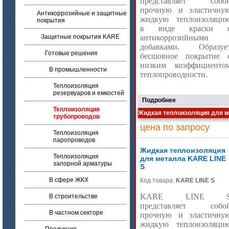
представляет собо
прочную и эластичну
Антикоррозийные и защитные
жидкую теплоизоляци
покрытия
в виде краски 
Защитные покрытия KARE
антикоррозийными
добавками. Образуе
Готовые решения
бесшовное покрытие 
низким коэффициенто
В промышленности
теплопроводности.
Теплоизоляция
резервуаров и емкостей
Подробнее
Теплоизоляция
Жидкая теплоизоляция для м
трубопроводов
цена по запросу
Теплоизоляция
паропроводов
Жидкая теплоизоляция
Теплоизоляция
для металла KARE LINE
запорной арматуры
S
В сфере ЖКХ
Код товара:
KARE LINE S
KARE
LINE
В строительстве
представляет собо
В частном секторе
прочную и эластичну
жидкую теплоизоляци