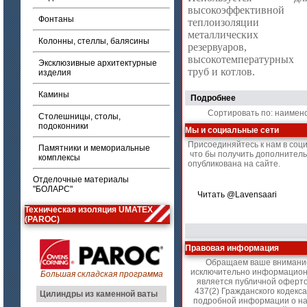
высокоэффективной
Фонтаны
теплоизоляции
металлических
Колонны, стеллы, балясины
резервуаров,
высокотемпературных
Эксклюзивные архитектурные
труб и котлов.
изделия
Камины
Подробнее
Сортировать по: наимен
Столешницы, столы,
подоконники
Мы и социальные сети
Присоединяйтесь к нам в соц
Памятники и мемориальные
что бы получить дополнител
комплексы
опубликована на сайте.
Отделочные материалы
"БОЛАРС"
Читать @Lavensaari
Техническая изоляция UMATEX
(PAROC)
Правовая информация
Обращаем ваше внимание 
исключительно информационн
Большая складская программа
является публичной оферт
437(2) Гражданского кодекс
Цилиндры из каменной ваты
подробной информации о на