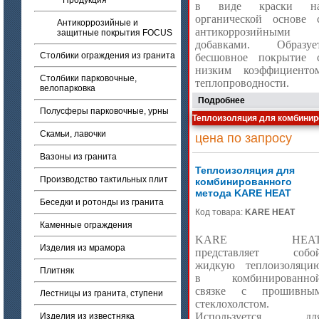
Продукция
в виде краски н
органической основе 
Антикоррозийные и
антикоррозийными
защитные покрытия FOCUS
добавками. Образуе
Столбики ограждения из гранита
бесшовное покрытие 
низким коэффициенто
Столбики парковочные,
теплопроводности.
велопарковка
Подробнее
Полусферы парковочные, урны
Теплоизоляция для комбини
Скамьи, лавочки
цена по запросу
Вазоны из гранита
Теплоизоляция для
Производство тактильных плит
комбинированного
метода KARE HEAT
Беседки и ротонды из гранита
Код товара:
KARE HEAT
Каменные ограждения
KARE
HEA
Изделия из мрамора
представляет собо
жидкую теплоизоляци
Плитняк
в комбинированно
связке с прошивны
Лестницы из гранита, ступени
стеклохолстом.
Используется дл
Изделия из известняка