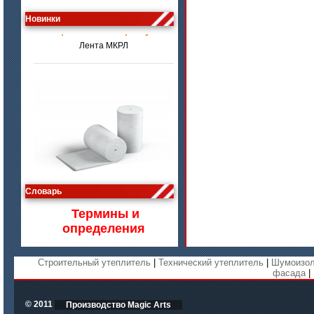
цена по запросу
Новинки
Лента МКРЛ
цена по запросу
Словарь
Изделия МКРВ-200, МКРВХ-250
Термины и
определения
Строительный утеплитель
|
Технический утеплитель
|
Шумоизол
фасада
|
© 2011
Производство Magic Arts