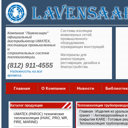
Системы изоляции
Компания "Лавенсаари"
инженерных сетей,
официальный
промышленного
дистрибьютор UMATEX,
оборудования,
поставщик промышленных
ограждающих конструкций.
и
строительных систем
Материалы для
теплоизоляции.
реконструкции,
реставрации, дизайна и
(812) 911-4555
благоустройства.
Надежность на все
времена.
Главная
О Компании
Новости
Библиотек
Каталог продукции
Теплоизоляция трубопровод
Главная
/
Изделия из уральск
UMATEX (PAROC) техническая
гранит
/
/
Антикоррозийные и
теплоизоляция (HVAC, PRO, WR,
покрытия KARE
/
Готовые ре
FIRE, MARINE)
Теплоизоляция трубопровод