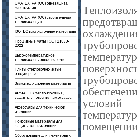
UMATEX (PAROC) огнезащита
Теплоизол
конструкций
UMATEX (PAROC) строительная
предотвра
теплоизоляция
охлаждени
ISOTEC изоляционные материалы
трубопров
Прошивные маты ГОСТ 21880-
2022
темпе
Высокотемпературное
теплоизоляционное волокно
поверхнос
Плиты стекловолокнистые
огнеупорные
трубоп
Звукоизоляционные материалы
обеспечен
ARMAFLEX теплоизоляция,
защитные покрытия, аксессуары
услови
Аксессуары для технической
температ
изоляции
Покровные материалы для
помещени
защиты теплоизоляции
Оборудование для инженерных