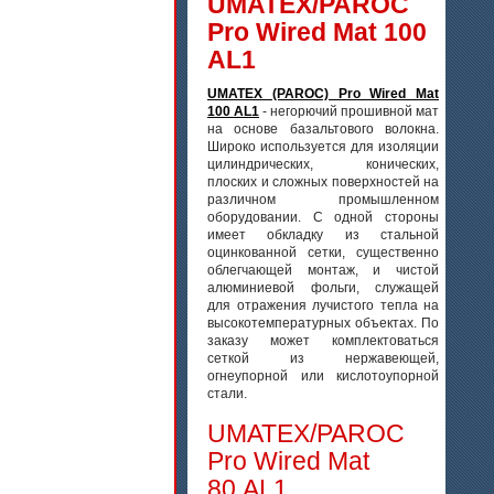
UMATEX/PAROC
Pro Wired Mat 100
AL1
UMATEX (PAROC) Pro Wired Mat
100 AL1
- негорючий прошивной мат
на основе базальтового волокна.
Широко используется для изоляции
цилиндрических, конических,
плоских и сложных поверхностей на
различном промышленном
оборудовании. С одной стороны
имеет обкладку из стальной
оцинкованной сетки, существенно
облегчающей монтаж, и чистой
алюминиевой фольги, служащей
для отражения лучистого тепла на
высокотемпературных объектах. По
заказу может комплектоваться
сеткой из нержавеющей,
огнеупорной или кислотоупорной
стали.
UMATEX/PAROC
Pro Wired Mat
80 AL1