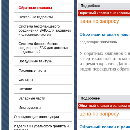
Подробнее
Обратные клапаны
Обратный клапан с наклонн
Пожарные гидранты
цена по запросу
Система безфланцевого
соединения BAIO для задвижек
Обратный клапан с нак
и фасонных частей
Код товара:
9885/9886
Система безрезьбового
соединения ZAK для домовых
подключений
У обратных клапанов с н
к вертикальной плоскост
Воздушные вантузы
и время закрытия. Данны
видов перекрытия обратн
Фасонные части
Фильтры
Фитинги
Запасные части
Подробнее
Обратный клапан и рачагом 
Инструменты
цена по запросу
Ограждающие конструкции
Изделия из уральского гранита и
Обратный клапан и рач