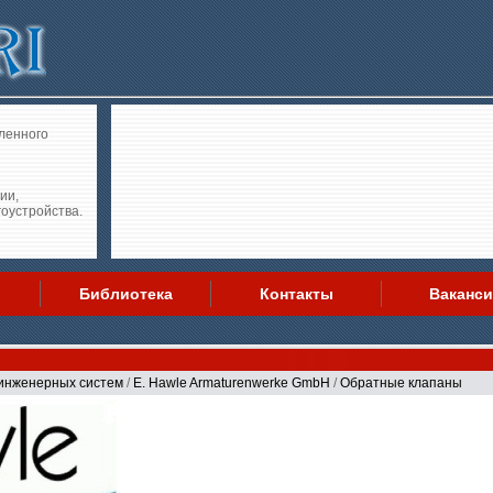
ленного
ии,
гоустройства.
Библиотека
Контакты
Ваканс
инженерных систем
/
E. Hawle Armaturenwerke GmbH
/
Обратные клапаны