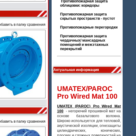
Противопожарная защита
облицовки: коридоры
Противопожарная защита
скрытых пространств - пустот
обавить в папку сравнения
Противопожарные перегородки
Противопожарная защита
чердачных/ мансардных
помещений и межэтажных
перекрытий
Актуальная информация
UMATEX/PAROC
Pro Wired Mat 100
UMATEX (PAROC) Pro Wired Mat
100
- негорючий прошивной мат на
основе базальтового волокна.
Широко используется для тепловой,
обавить в папку сравнения
акустической изоляции, огнезащиты
цилиндрических, конических,
плоских и сложных поверхностей на