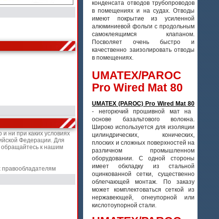
конденсата отводов трубопроводов
в помещениях и на судах. Отводы
имеют покрытие из усиленной
алюминиевой фольги с продольным
самоклеящимся клапаном.
Посволяет очень быстро и
качественно заизолировать отводы
в помещениях.
UMATEX/PAROC
Pro Wired Mat 80
UMATEX (PAROC) Pro Wired Mat 80
- негорючий прошивной мат на
основе базальтового волокна.
Широко используется для изоляции
и ни при каких условиях
цилиндрических, конических,
ийской Федерации. Для
плоских и сложных поверхностей на
, обращайтесь к нашим
различном промышленном
оборудовании. С одной стороны
имеет обкладку из стальной
х правообладателям
оцинкованной сетки, существенно
облегчающей монтаж. По заказу
может комплектоваться сеткой из
нержавеющей, огнеупорной или
кислотоупорной стали.