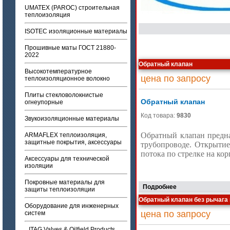
UMATEX (PAROC) строительная
теплоизоляция
ISOTEC изоляционные материалы
Прошивные маты ГОСТ 21880-
2022
Обратный клапан
Высокотемпературное
цена по запросу
теплоизоляционное волокно
Плиты стекловолокнистые
Обратный клапан
огнеупорные
Код товара:
9830
Звукоизоляционные материалы
Обратный клапан предна
ARMAFLEX теплоизоляция,
защитные покрытия, аксессуары
трубопроводе. Открыти
потока по стрелке на кор
Аксессуары для технической
изоляции
Покровные материалы для
Подробнее
защиты теплоизоляции
Обратный клапан без рычага 
Оборудование для инженерных
цена по запросу
систем
ITAG Valves & Oilfield Products