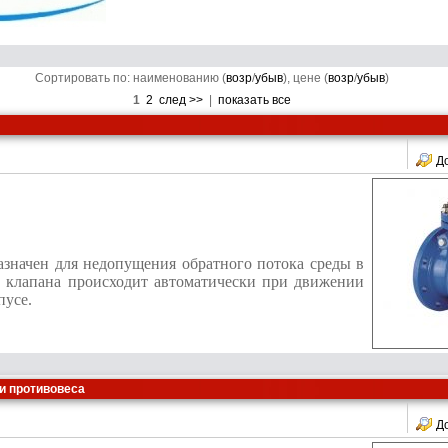
Сортировать по: наименованию (
возр
/
убыв
), цене (
возр
/
убыв
)
1
2
след >>
|
показать все
Д
значен для недопущения обратного потока среды в
е клапана происходит автоматически при движении
пусе.
и противовеса
Д