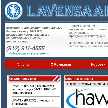
Системы изоляции
Компания "Лавенсаари" официальный
инженерных сетей, промыш
дистрибьютор UMATEX,
оборудования,
поставщик промышленных и
ограждающих конструкций.
строительных систем
теплоизоляции.
Материалы для реконструкц
реставрации, дизайна и бла
(812) 911-4555
Надежность на все времена.
Главная
О Компании
Новости
Каталог продукции
Обратные клапаны
Главная
/
Оборудование для 
UMATEX (PAROC) техническая
теплоизоляция (HVAC, PRO, WR,
FIRE, MARINE)
UMATEX (PAROC) огнезащита
конструкций