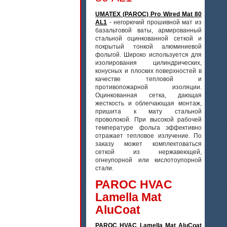
UMATEX (PAROC) Pro Wired Mat 80
AL1
- негорючий прошивной мат из
базальтовой ваты, армированный
стальной оцинкованной сеткой и
покрытый тонкой алюминиевой
фольгой. Широко используется для
изолирования цилиндрических,
конусных и плоских поверхностей в
качестве тепловой и
противопожарной изоляции.
Оцинкованная сетка, дающая
жесткость и облегчающая монтаж,
пришита к мату стальной
проволокой. При высокой рабочей
температуре фольга эффективно
отражает тепловое излучение. По
заказу может комплектоваться
сеткой из нержавеющей,
огнеупорной или кислотоупорной
стали.
PAROC HVAC
Lamella Mat
AluCoat
PAROC HVAC Lamella Mat AluCoat