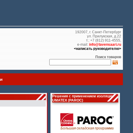
192007, г. Санкт-Петербург
ул. Прилукская, д.22
т.: +7 (812) 911-4555,
e-mail:
info@lavensaari.ru
<написать руководителю>
Поиск товаров
ии
Решения с применением изоляции
UMATEX (PAROC)
Большая складская программа