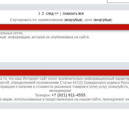
1
2
след >>
|
показать все
Сортировать по: наименованию (
возр
/
убыв
), цене (
возр
/
убыв
)
иальных сетях,
ьную информацию, которая не опубликована на сайте.
то, что наш Интернет сайт носит исключительно информационный характер 
ертой, определяемой положениями Статьи 437(2) Гражданского кодекса Росс
рмации о наличии и стоимости указанных товаров и (или) услуг, пожалуйста
менеджерам!
+7 (921) 911-4555
Телефон:
;
ые марки, использованные и представленные на нашем сайте, принадлежат и