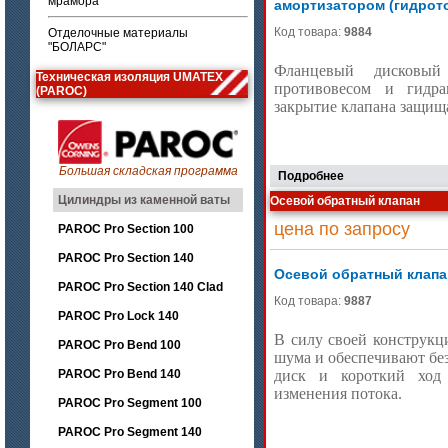
мрамора
амортизатором (гидрот
Код товара:
9884
Отделочные материалы
"БОЛАРС"
Фланцевый дисковый
Техническая изоляция UMATEX
противовесом и гидра
(PAROC)
закрытие клапана защища
Большая складская программа
Подробнее
Цилиндры из каменной ваты
Осевой обратный клапан
цена по запросу
PAROC Pro Section 100
PAROC Pro Section 140
Осевой обратный клапа
PAROC Pro Section 140 Clad
Код товара:
9887
PAROC Pro Lock 140
В силу своей конструкц
PAROC Pro Bend 100
шума и обеспечивают бе
PAROC Pro Bend 140
диск и короткий ход 
изменения потока.
PAROC Pro Segment 100
PAROC Pro Segment 140