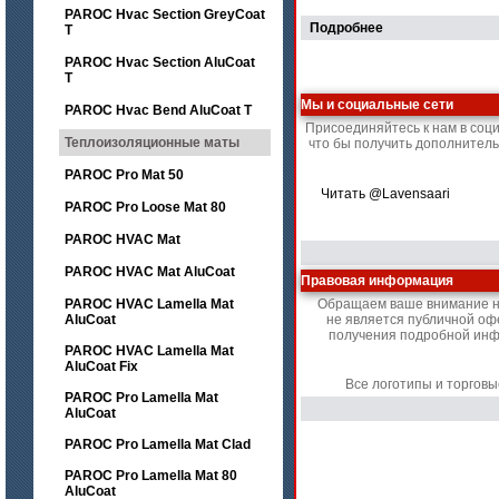
PAROC Hvac Section GreyCoat
Подробнее
T
PAROC Hvac Section AluCoat
T
Мы и социальные сети
PAROC Hvac Bend AluCoat T
Присоединяйтесь к нам в соц
Теплоизоляционные маты
что бы получить дополнител
PAROC Pro Mat 50
Читать @Lavensaari
PAROC Pro Loose Mat 80
PAROC HVAC Mat
PAROC HVAC Mat AluCoat
Правовая информация
PAROC HVAC Lamella Mat
Обращаем ваше внимание на 
AluCoat
не является публичной оф
получения подробной инфо
PAROC HVAC Lamella Mat
AluCoat Fix
Все логотипы и торгов
PAROC Pro Lamella Mat
AluCoat
PAROC Pro Lamella Mat Clad
PAROC Pro Lamella Mat 80
AluCoat