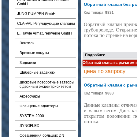
GmbH
Обратный клапан без р
Код товара:
9831
JUNG PUMPEN GmbH
CLA-VAL Регулирующие клапаны
Обратный клапан предна
трубопроводе. Открыти
E. Hawle Armaturenwerke GmbH
потока по стрелке на кор
Вентили
Врезные хомуты
Подробнее
Задвижки
Обратный клапан с рычагом 
цена по запросу
Шиберные задвижки
Дисковые поворотные затворы
Обратный клапан с рыч
с двойным эксцентриситетом
Код товара:
9883
Аксессуары
Данные клапаны отлича
Фланцевые адаптеры
и малым весом. Диск кл
открытом положении по
SYSTEM 2000
потока.
SYNOFLEX
Cоединения больших DN