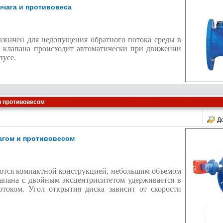
ычага и противовеса
значен для недопущения обратного потока среды в
е клапана происходит автоматически при движении
пусе.
и противовесом
Д
агом и противовесом
ются компактной конструкцией, небольшим объемом
апана с двойным эксцентриситетом удерживается в
током. Угол открытия диска зависит от скорости