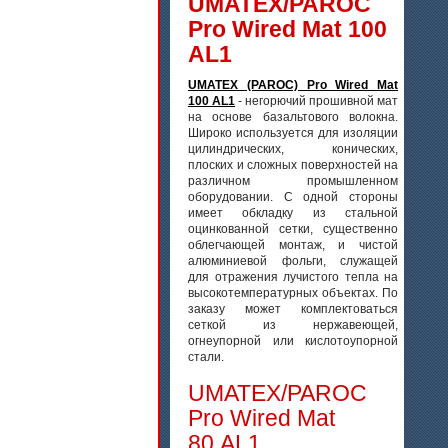
UMATEX/PAROC
Pro Wired Mat 100
AL1
UMATEX (PAROC) Pro Wired Mat
100 AL1
- негорючий прошивной мат
на основе базальтового волокна.
Широко используется для изоляции
цилиндрических, конических,
плоских и сложных поверхностей на
различном промышленном
оборудовании. С одной стороны
имеет обкладку из стальной
оцинкованной сетки, существенно
облегчающей монтаж, и чистой
алюминиевой фольги, служащей
для отражения лучистого тепла на
высокотемпературных объектах. По
заказу может комплектоваться
сеткой из нержавеющей,
огнеупорной или кислотоупорной
стали.
UMATEX/PAROC
Pro Wired Mat
80 AL1