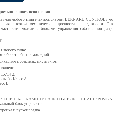
ромышленного исполнения
рматуры любого типа электроприводы BERNARD CONTROLS моде
ечения высокой механической прочности и надежности. О
 частности, модели с блоками управления собственной раз
T
ы любого типа:
ногооборотной - прямоходной
фикациям проектных институтов
сполнении
15714-2:
рные) - Класс A
асс B
C
Х ИЛИ С БЛОКАМИ ТИПА INTEGRE (INTEGRAL+ / POSIGA
уальный блок управления
тройка и пусконаладка