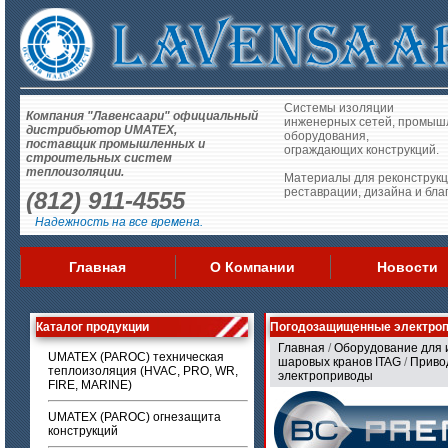
Системы изоляции
Компания "Лавенсаари" официальный
инженерных сетей, промыш
дистрибьютор UMATEX,
оборудования,
поставщик промышленных и
ограждающих конструкций.
строительных систем
теплоизоляции.
Материалы для реконструкц
реставрации, дизайна и бла
(812) 911-4555
Надежность на все времена.
Главная
О Компании
Новости
Каталог продукции
Погодозащищенные электро
Главная
/
Оборудование для 
UMATEX (PAROC) техническая
шаровых кранов ITAG
/
Приво
теплоизоляция (HVAC, PRO, WR,
электроприводы
FIRE, MARINE)
UMATEX (PAROC) огнезащита
конструкций