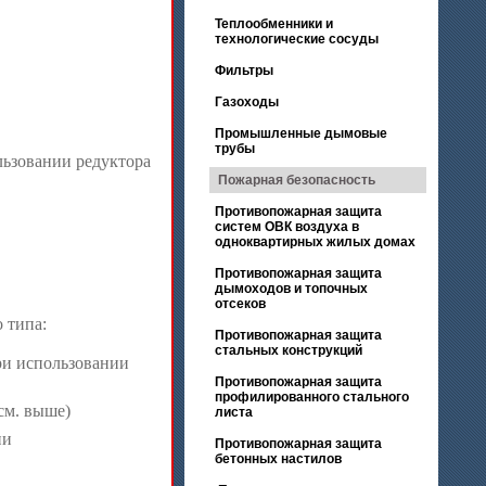
Теплообменники и
технологические сосуды
Фильтры
Газоходы
Промышленные дымовые
трубы
льзовании редуктора
Пожарная безопасность
Противопожарная защита
систем ОВК воздуха в
одноквартирных жилых домах
Противопожарная защита
дымоходов и топочных
отсеков
 типа:
Противопожарная защита
стальных конструкций
ри использовании
Противопожарная защита
профилированного стального
см. выше)
листа
ии
Противопожарная защита
бетонных настилов