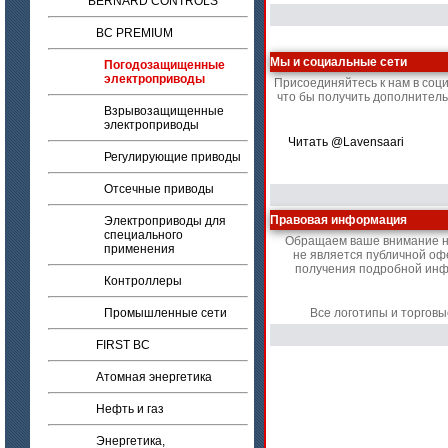
BERNARD CONTROLS
BC PREMIUM
Мы и социальные сети
Погодозащищенные
электроприводы
Присоединяйтесь к нам в соц
что бы получить дополнител
Взрывозащищенные
электроприводы
Читать @Lavensaari
Регулирующие приводы
Отсечные приводы
Правовая информация
Электроприводы для
специального
Обращаем ваше внимание на 
применения
не является публичной оф
получения подробной инфо
Контроллеры
Промышленные сети
Все логотипы и торгов
FIRST BC
Атомная энергетика
Нефть и газ
Энергетика,