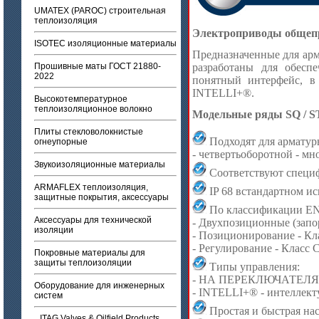
UMATEX (PAROC) строительная
теплоизоляция
Электроприводы общеп
ISOTEC изоляционные материалы
Предназначенные для а
Прошивные маты ГОСТ 21880-
разработаны для обесп
2022
понятный интерфейс, в
INTELLI+®.
Высокотемпературное
теплоизоляционное волокно
Модельные ряды SQ / S
Плиты стекловолокнистые
Подходят для арматур
огнеупорные
- четвертьоборотной - м
Звукоизоляционные материалы
Соответствуют специ
ARMAFLEX теплоизоляция,
IP 68 встандартном и
защитные покрытия, аксессуары
По классификации EN
Аксессуары для технической
- Двухпозиционные (запо
изоляции
- Позиционирование - Кл
- Регулирование - Класс 
Покровные материалы для
защиты теплоизоляции
Типы управления:
- НА ПЕРЕКЛЮЧАТЕЛЯ
Оборудование для инженерных
- INTELLI+® - интеллект
систем
Простая и быстрая нас
ITAG Valves & Oilfield Products