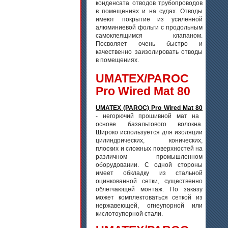
конденсата отводов трубопроводов
в помещениях и на судах. Отводы
имеют покрытие из усиленной
алюминиевой фольги с продольным
самоклеящимся клапаном.
Посволяет очень быстро и
качественно заизолировать отводы
в помещениях.
UMATEX/PAROC
Pro Wired Mat 80
UMATEX (PAROC) Pro Wired Mat 80
- негорючий прошивной мат на
основе базальтового волокна.
Широко используется для изоляции
цилиндрических, конических,
плоских и сложных поверхностей на
различном промышленном
оборудовании. С одной стороны
имеет обкладку из стальной
оцинкованной сетки, существенно
облегчающей монтаж. По заказу
может комплектоваться сеткой из
нержавеющей, огнеупорной или
кислотоупорной стали.