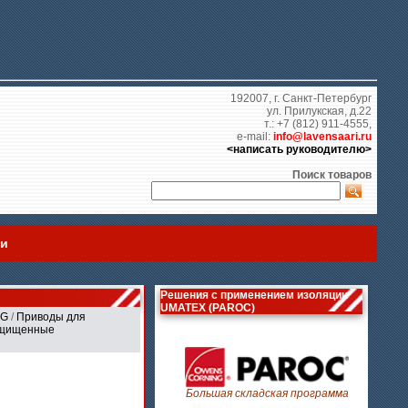
192007, г. Санкт-Петербург
ул. Прилукская, д.22
т.: +7 (812) 911-4555,
e-mail:
info@lavensaari.ru
<написать руководителю>
Поиск товаров
ии
Решения с применением изоляции
UMATEX (PAROC)
AG
/
Приводы для
ащищенные
Большая складская программа