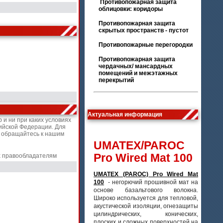
Противопожарная защита
облицовки: коридоры
Противопожарная защита
скрытых пространств - пустот
Противопожарные перегородки
Противопожарная защита
чердачных/ мансардных
помещений и межэтажных
перекрытий
Актуальная информация
и ни при каких условиях
ийской Федерации. Для
, обращайтесь к нашим
UMATEX/PAROC
Pro Wired Mat 100
х правообладателям
UMATEX (PAROC) Pro Wired Mat
100
- негорючий прошивной мат на
основе базальтового волокна.
Широко используется для тепловой,
акустической изоляции, огнезащиты
цилиндрических, конических,
плоских и сложных поверхностей на