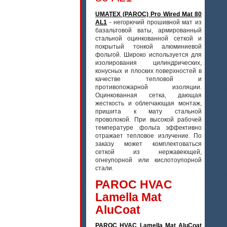
UMATEX (PAROC) Pro Wired Mat 80
AL1
- негорючий прошивной мат из
базальтовой ваты, армированный
стальной оцинкованной сеткой и
покрытый тонкой алюминиевой
фольгой. Широко используется для
изолирования цилиндрических,
конусных и плоских поверхностей в
качестве тепловой и
противопожарной изоляции.
Оцинкованная сетка, дающая
жесткость и облегчающая монтаж,
пришита к мату стальной
проволокой. При высокой рабочей
температуре фольга эффективно
отражает тепловое излучение. По
заказу может комплектоваться
сеткой из нержавеющей,
огнеупорной или кислотоупорной
стали.
PAROC HVAC
Lamella Mat
AluCoat
PAROC HVAC Lamella Mat AluCoat