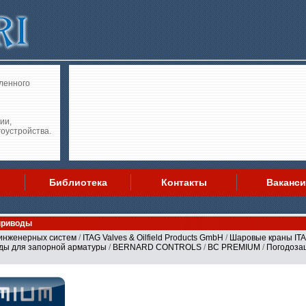
ленного
ии,
гоустройства.
Библиотека
Контакты
Ваканс
приводы
инженерных систем
/
ITAG Valves & Oilfield Products GmbH
/
Шаровые краны IT
ды для запорной арматуры
/
BERNARD CONTROLS
/
BC PREMIUM
/
Погодоз