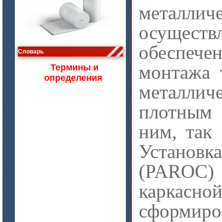
металличе
осущес
цена по запросу
обеспеч
Изделия МКРВ-200, МКРВХ-250
Словарь
монтажа 
Термины и
определения
металли
плотным
ним, так
Устано
(PAROC)
цена по запросу
каркасно
Бумага огнеупорная керамическая
сформиро