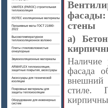
Вентили
UMATEX (PAROC) строительная
теплоизоляция
фасады:
ISOTEC изоляционные материалы
стены
Прошивные маты ГОСТ 21880-
2022
a) Бето
Высокотемпературное
теплоизоляционное волокно
кирпичн
Плиты стекловолокнистые
огнеупорные
Наличие 
Звукоизоляционные материалы
ARMAFLEX теплоизоляция,
фасада о
защитные покрытия, аксессуары
внешний 
Аксессуары для технической
изоляции
стиле. 
Покровные материалы для
защиты теплоизоляции
кирпичных
Оборудование для инженерных
систем