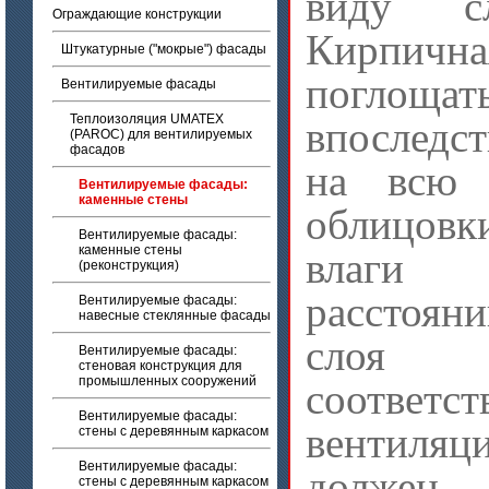
виду сл
Ограждающие конструкции
Кирпичн
Штукатурные ("мокрые") фасады
поглоща
Вентилируемые фасады
Теплоизоляция UMATEX
впоследс
(PAROC) для вентилируемых
фасадов
на всю 
Вентилируемые фасады:
каменные стены
облицовк
Вентилируемые фасады:
каменные стены
влаги 
(реконструкция)
расстоян
Вентилируемые фасады:
навесные стеклянные фасады
слоя
Вентилируемые фасады:
стеновая конструкция для
промышленных сооружений
соответс
Вентилируемые фасады:
вентиляц
стены с деревянным каркасом
Вентилируемые фасады:
должен
стены с деревянным каркасом