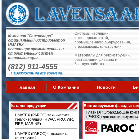
Системы изоляции
Компания "Лавенсаари"
инженерных сетей,
официальный дистрибьютор
промышленного оборудования,
UMATEX,
ограждающих конструкций.
поставщик промышленных и
строительных систем
Материалы для реконструкции,
теплоизоляции.
реставрации, дизайна и
благоустройства.
(812) 911-4555
Надежность на все времена.
Главная
О Компании
Новости
Би
Каталог продукции
Вентилируемые фасады: ка
Главная
/
Ограждающие конс
UMATEX (PAROC) техническая
(PAROC) для вентилируемых
теплоизоляция (HVAC, PRO, WR,
FIRE, MARINE)
UMATEX (PAROC) огнезащита
конструкций