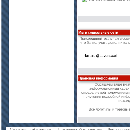
цена по запросу
Мы и социальные сети
Плиты Ceraterm Board
Присоединяйтесь к нам в соц
что бы получить дополнител
Читать @Lavensaari
Правовая информация
Обращаем ваше внима
информационный характе
определяемой положениями С
получения подробной инфор
пожалу
цена по запросу
Стекловолокно огнеупорное
Все логотипы и торговы
керамическое
Строительный утеплитель
|
Технический утеплитель
|
Шумоизоляц