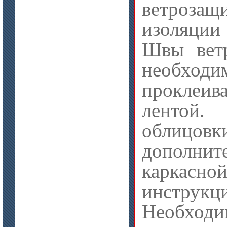
ветроза
изоляции
Швы ветр
цена по запросу
необхо
Модули Ceraterm Block
проклеив
лентой.
облиц
дополн
каркасно
цена по запросу
инструк
Материалы МКРР-120, МКРР-130,
МКРРХ-150
Необходи