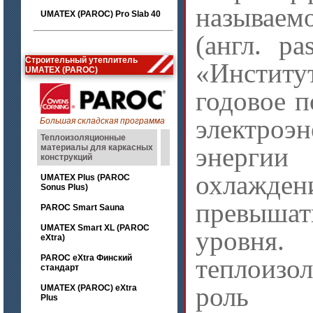
называем
UMATEX (PAROC) Pro Slab 40
(англ. pa
Строительный утеплитель
«Институ
UMATEX (PAROC)
годовое 
электро
Большая складская программа
Теплоизоляционные
энерги
материалы для каркасных
конструкций
охлажд
UMATEX Plus (PAROC
Sonus Plus)
превыша
PAROC Smart Sauna
UMATEX Smart XL (PAROC
уровня.
eXtra)
PAROC eXtra Финский
теплоизо
стандарт
роль 
UMATEX (PAROC) eXtra
Plus