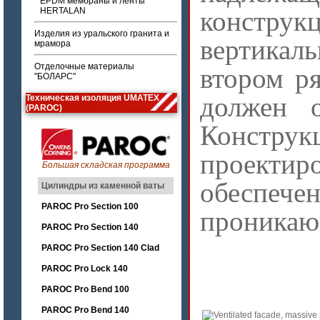
EPDM мембраны и ленты
HERTALAN
констру
Изделия из уральского гранита и
вертика
мрамора
Отделочные материалы
втором р
"БОЛАРС"
должен о
Техническая изоляция UMATEX
(PAROC)
Констру
проект
Большая складская программа
обесп
Цилиндры из каменной ваты
PAROC Pro Section 100
проникаю
PAROC Pro Section 140
PAROC Pro Section 140 Clad
PAROC Pro Lock 140
PAROC Pro Bend 100
PAROC Pro Bend 140