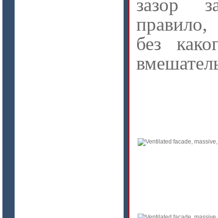
зазор з
правило,
без како
вмешатель
цена по запросу
Плиты МКРГП 500 (600), МКРГПО
650
цена по запросу
Плиты МКРП-340 (450)