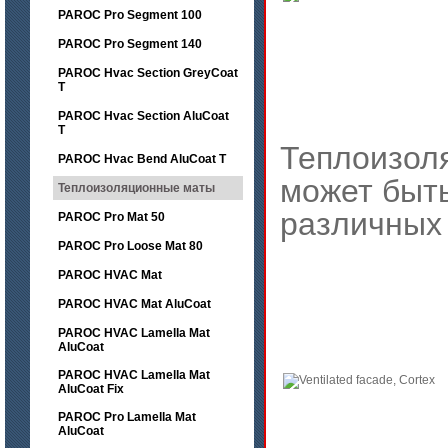
PAROC Pro Segment 100
PAROC Pro Segment 140
PAROC Hvac Section GreyCoat
T
PAROC Hvac Section AluCoat
T
Теплоизол
PAROC Hvac Bend AluCoat T
может быт
Теплоизоляционные маты
различных 
PAROC Pro Mat 50
PAROC Pro Loose Mat 80
PAROC HVAC Mat
PAROC HVAC Mat AluCoat
PAROC HVAC Lamella Mat
AluCoat
PAROC HVAC Lamella Mat
AluCoat Fix
PAROC Pro Lamella Mat
AluCoat