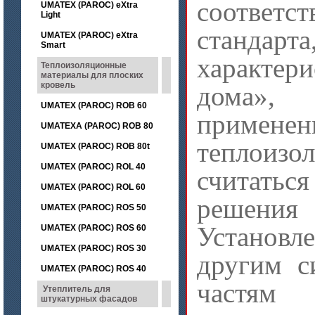
соответ
UMATEX (PAROC) eXtra
Light
стандарт
UMATEX (PAROC) eXtra
Smart
характер
Теплоизоляционные
материалы для плоских
кровель
дома»,
UMATEX (PAROC) ROB 60
примен
UMATEXA (PAROC) ROB 80
теплои
UMATEX (PAROC) ROB 80t
UMATEX (PAROC) ROL 40
считать
UMATEX (PAROC) ROL 60
решени
UMATEX (PAROC) ROS 50
Установ
UMATEX (PAROC) ROS 60
UMATEX (PAROC) ROS 30
другим с
UMATEX (PAROC) ROS 40
частя
Утеплитель для
штукатурных фасадов