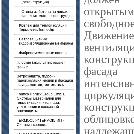
(реконструкция)
открыты
Стены из бетона на легких
заполнителях: реконструкция
свободно
Крепеж для теплоизоляции
Термоклип/Termoclip
Движени
Ветрозащитные
вентиля
гидроизоляционные мембраны
Фиброцемементные панели
констр
Плоские (эксплуатируемые)
кровли
фасада 
Ветрозащита, гидро- и
интенси
пароизоляция кровли и фасадов
, фундаментов, геотекстиль
циркуляц
Tremco illbruck Group GmbH.
Системы материалов для
герметизации, изоляции,
констру
уплотнения и пассивной
огнезащиты.
облицовк
TERMOCLIP/ ТЕРМОКЛИП -
Системы крепежа
надлеж