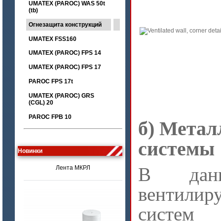
UMATEX (PAROC) WAS 50t
(tb)
Огнезащита конструкций
UMATEX FSS160
UMATEX (PAROC) FPS 14
UMATEX (PAROC) FPS 17
PAROC FPS 17t
UMATEX (PAROC) GRS
(CGL) 20
PAROC FPB 10
б) Метал
цена по запросу
системы
Новинки
Лента МКРЛ
В данн
вентил
сист