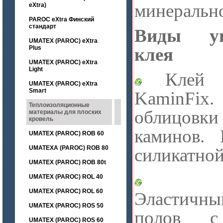
минеральн
eXtra)
PAROC eXtra Финский
стандарт
Виды уни
UMATEX (PAROC) eXtra
Plus
клея
UMATEX (PAROC) eXtra
Light
Клей д
UMATEX (PAROC) eXtra
Smart
KaminFix.
Теплоизоляционные
облицов
материалы для плоских
кровель
каминов. 
UMATEX (PAROC) ROB 60
UMATEXA (PAROC) ROB 80
силикатной
UMATEX (PAROC) ROB 80t
Lino
UMATEX (PAROC) ROL 40
UMATEX (PAROC) ROL 60
Эластичн
UMATEX (PAROC) ROS 50
полов с 
UMATEX (PAROC) ROS 60