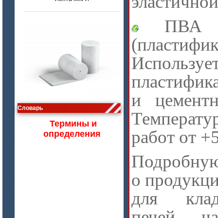
эластичной
ПВА ст
(пластифик
Исполь
пластифик
цена по запросу
и цементн
Изделия МКРВ-200, МКРВХ-250
Словарь
Температу
Термины и
работ от 
определения
Подробну
о продук
для клад
печей, ч