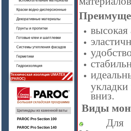
материалов
вспомогательные материалы
Краски водно-дисперсионные
Преимуще
Декоративные материалы
высокая 
Грунты и пропитки
эластич
Готовые клеи и шаптлевки
Системы утепления фасадов
удобство
Герметики
стабильн
Гидроизоляция
идеальн
Техническая изоляция UMATEX
(PAROC)
укладки 
вниз.
Большая складская программа
Виды мон
Цилиндры из каменной ваты
Для пе
PAROC Pro Section 100
PAROC Pro Section 140