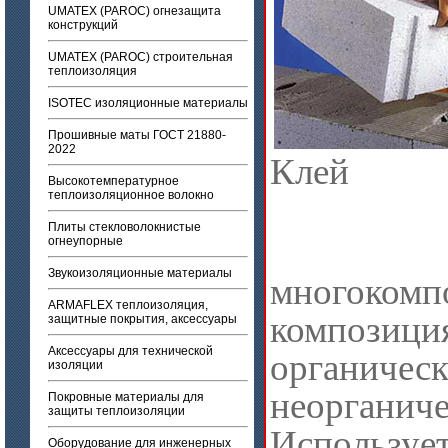
UMATEX (PAROC) огнезащита
конструкций
UMATEX (PAROC) строительная
теплоизоляция
ISOTEC изоляционные материалы
Прошивные маты ГОСТ 21880-
2022
Кле
Высокотемпературное
теплоизоляционное волокно
Плиты стекловолокнистые
огнеупорные
Звукоизоляционные материалы
многокомп
ARMAFLEX теплоизоляция,
композиц
защитные покрытия, аксессуары
Аксессуары для технической
орган
изоляции
неорганич
Покровные материалы для
защиты теплоизоляции
Исполь
Оборудование для инженерных