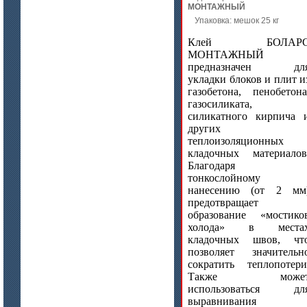
МОНТАЖНЫЙ
цена по запросу
Упаковка: мешок 25 кг
Материалы МКРР-120, МКРР-130,
МКРРХ-150
Клей БОЛАР
МОНТАЖНЫЙ
предназначен дл
укладки блоков и плит и
газобетона, пенобетона
газосиликата,
силикатного кирпича 
других
теплоизоляционных
кладочных материалов
цена по запросу
Благодаря
тонкослойному
Плиты МКРГП 500 (600), МКРГПО
650
нанесению (от 2 мм
предотвращает
образование «мостико
холода» в места
кладочных швов, чт
позволяет значительн
сократить теплопотери
Также може
использоваться дл
выравнивания