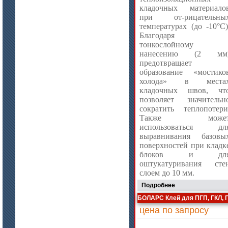
цена по запросу
кладочных материало
при от-рицательны
Стекловолокно огнеупорное
температурах (до -10°С)
керамическое
Благодаря
тонкослойному
нанесению (2 мм
предотвращает
образование «мостико
холода» в места
кладочных швов, чт
позволяет значительн
сократить теплопотери
Также може
использоваться дл
выравнивания базовы
поверхностей при кладк
блоков и дл
оштукатуривания сте
цена по запросу
слоем до 10 мм.
ISOTEC ОЗ Мастика-СП 90
Подробнее
(ISOTEC FP Mastic-SP 90)
БОЛАРС Клей для ПГП, ГКЛ,
цена по запросу