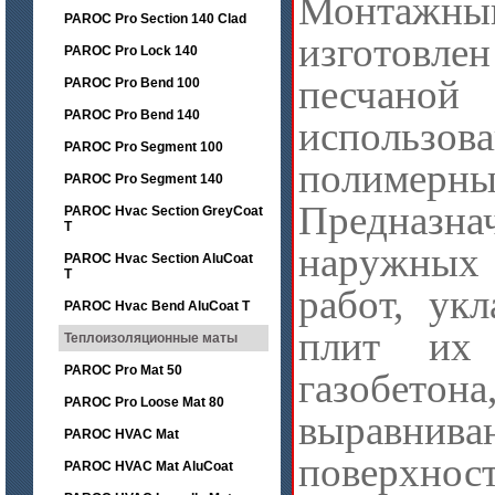
Монтаж
PAROC Pro Section 140 Clad
изготовле
PAROC Pro Lock 140
песчано
PAROC Pro Bend 100
PAROC Pro Bend 140
использов
PAROC Pro Segment 100
полимерн
PAROC Pro Segment 140
Предна
PAROC Hvac Section GreyCoat
T
наружных
PAROC Hvac Section AluCoat
T
работ, ук
PAROC Hvac Bend AluCoat T
плит их 
Теплоизоляционные маты
PAROC Pro Mat 50
газобетона
PAROC Pro Loose Mat 80
выравнива
PAROC HVAC Mat
поверхн
PAROC HVAC Mat AluCoat