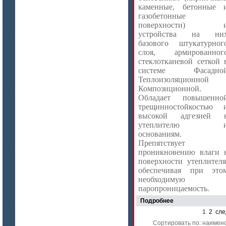
каменные, бетонные 
газобетонные
поверхности) 
устройства на ни
базового штукатурног
цена по запросу
слоя, армированног
Плиты МКРГП 500 (600), МКРГПО
стеклотканевой сеткой 
650
системе Фасадно
Теплоизоляционной
Композиционной.
Обладает повышенно
трещинностойкостью 
высокой адгезией 
утеплителю 
основаниям.
Препятствует
проникновению влаги 
цена по запросу
поверхности утеплителя
Плиты МКРП-340 (450)
обеспечивая при это
необходимую
паропроницаемость.
Подробнее
1
2
сле
Сортировать по: наимен