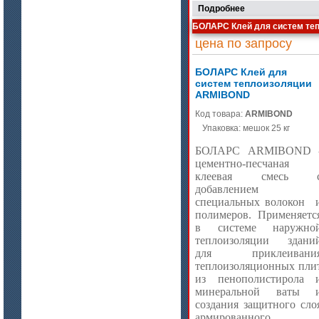
Подробнее
ISOTEC ОЗ Мастика-А 240
(ISOTEC FP Mastic-A 240)
БОЛАРС Клей для систем те
цена по запросу
БОЛАРС Клей для
систем теплоизоляции
ARMIBOND
Код товара:
ARMIBOND
Упаковка: мешок 25 кг
БОЛАРС ARMIBOND 
цементно-песчаная
цена по запросу
клеевая смесь 
добавлением
Лента МКРЛ
специальных волокон
полимеров.
Применяетс
в системе наружно
теплоизоляции здани
для приклеивани
теплоизоляционных пли
из пенополистирола 
минеральной ваты 
создания защитного сло
армированного