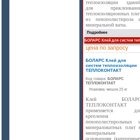
теплоизоляции здани
для приклеивани
теплоизоляционных пли
из пенополистирола 
цена по запросу
минеральной ваты.
Модули Ceraterm Block
Подробнее
БОЛАРС Клей для систем те
цена по запросу
БОЛАРС Клей для
систем теплоизоляции
ТЕПЛОКОНТАКТ
Код товара:
БОЛАРС
ТЕПЛОКОНТАКТ
Упаковка: мешок 25 кг
цена по запросу
Клей БОЛАР
ТЕПЛОКОНТАКТ
Материалы МКРР-120, МКРР-130,
МКРРХ-150
применяется дл
крепления
пенополистирольных 
минераловатных плит 
минеральным
основаниям (кирпичные