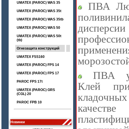
ПВА Люк
UMATEX (PAROC) WAS 35
UMATEX (PAROC) WAS 35t
поливинил
UMATEX (PAROC) WAS 35tb
диспе
UMATEX (PAROC) WAS 50
профессио
UMATEX (PAROC) WAS 50t
(tb)
применени
Огнезащита конструкций
UMATEX FSS160
морозосто
UMATEX (PAROC) FPS 14
ПВА уни
UMATEX (PAROC) FPS 17
PAROC FPS 17t
Клей при
UMATEX (PAROC) GRS
кладочны
(CGL) 20
PAROC FPB 10
качестве
цена по запросу
пластифи
Лента МКРЛ
Новинки