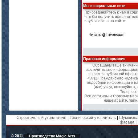
Мы и социальные сети
Присоединяйтесь к нам в соц
что бы получить дополнител
цена по запросу
опубликована на сайте.
Плиты Ceraterm Board
Читать @Lavensaari
Правовая информация
Обращаем ваше внимание 
исключительно информационн
является публичной оферт
437(2) Гражданского кодекс
подробной информации о на
(или) услуг, пожалуйст
Телефон:
цена по запросу
Все логотипы и торговые мар
нашем сайте, прин
Стекловолокно огнеупорное
керамическое
Строительный утеплитель
|
Технический утеплитель
|
Шумоизол
фасада
|
© 2011
Производство Magic Arts