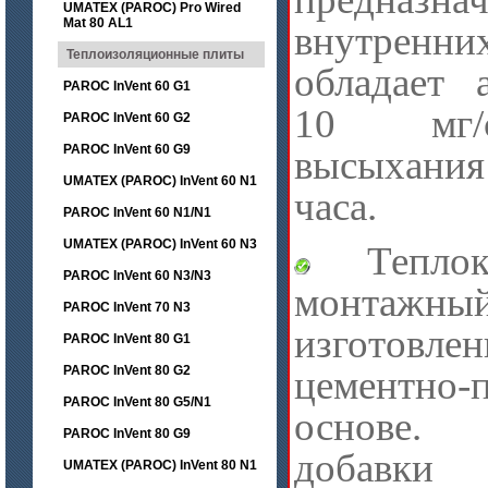
UMATEX (PAROC) Pro Wired
Mat 80 AL1
внутрен
Теплоизоляционные плиты
обладает 
PAROC InVent 60 G1
10 мг/
PAROC InVent 60 G2
PAROC InVent 60 G9
высыхания
UMATEX (PAROC) InVent 60 N1
часа.
PAROC InVent 60 N1/N1
UMATEX (PAROC) InVent 60 N3
Теплоко
PAROC InVent 60 N3/N3
монтажный
PAROC InVent 70 N3
изгото
PAROC InVent 80 G1
PAROC InVent 80 G2
цементно-
PAROC InVent 80 G5/N1
основе.
PAROC InVent 80 G9
добавки
UMATEX (PAROC) InVent 80 N1