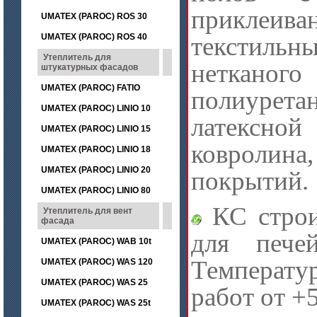
приклеива
UMATEX (PAROC) ROS 30
UMATEX (PAROC) ROS 40
текстильн
Утеплитель для
нетканог
штукатурных фасадов
UMATEX (PAROC) FATIO
полиур
UMATEX (PAROC) LINIO 10
латексн
UMATEX (PAROC) LINIO 15
коврол
UMATEX (PAROC) LINIO 18
UMATEX (PAROC) LINIO 20
покрытий.
UMATEX (PAROC) LINIO 80
КС строи
Утеплитель для вент
фасада
для пече
UMATEX (PAROC) WAB 10t
Температу
UMATEX (PAROC) WAS 120
UMATEX (PAROC) WAS 25
работ от +
UMATEX (PAROC) WAS 25t