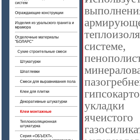
систем
выполнени
Ограждающие конструкции
армирую
Изделия из уральского гранита и
мрамора
теплоизол
Отделочные материалы
"БОЛАРС"
систем
Сухие строительные смеси
пенополис
Штукатурки
минералов
Шпатлевки
пазогреб
Смеси для выравнивания пола
гипсокарт
Клеи для плитки
укладки
Декоративные штукатурки
Клеи монтажные
ячеисто
Теплоизоляционная
газосили
штукатурка
Серия «ОБЪЕКТ»,