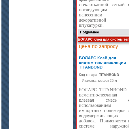
стеклотканной сеткой 
последующим
цена по запросу
нанесением
Изделия МКРВ-200, МКРВХ-250
декоративной
штукатурки.
Подробнее
БОЛАРС Клей для систем те
цена по запросу
БОЛАРС Клей для
систем теплоизоляции
TITANBOND
Код товара:
TITANBOND
Упаковка: мешок 25 кг
цена по запросу
БОЛАРС TITANBOND 
цементно-песчаная
Бумага огнеупорная керамическая
клеевая смесь 
использованием
импортных полимеров 
водоудерживающих
добавок.
Применяется 
системе наружно