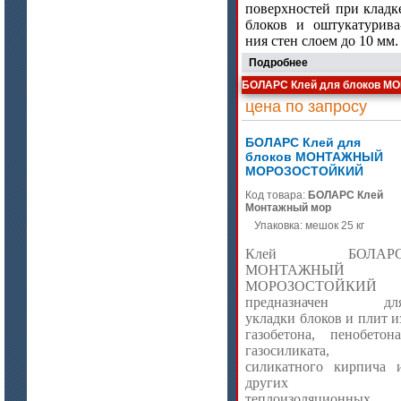
цена по запросу
поверхностей при кладк
блоков и оштукатурива
Плиты МКРП-340 (450)
ния стен слоем до 10 мм.
Подробнее
БОЛАРС Клей для блоков
цена по запросу
БОЛАРС Клей для
блоков МОНТАЖНЫЙ
МОРОЗОСТОЙКИЙ
цена по запросу
Код товара:
БОЛАРС Клей
Монтажный мор
Плиты Ceraterm Board
Упаковка: мешок 25 кг
Клей БОЛАР
МОНТАЖНЫЙ
МОРОЗОСТОЙКИЙ
предназначен дл
укладки блоков и плит и
газобетона, пенобетона
газосиликата,
силикатного кирпича 
других
теплоизоляционных