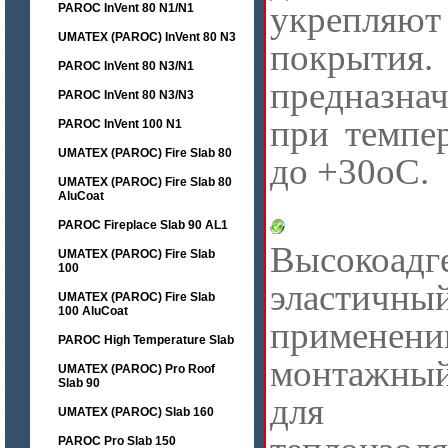
укрепляю
PAROC InVent 80 N1/N1
UMATEX (PAROC) InVent 80 N3
покры
PAROC InVent 80 N3/N1
предназна
PAROC InVent 80 N3/N3
при темпе
PAROC InVent 100 N1
UMATEX (PAROC) Fire Slab 80
до +30оC.
UMATEX (PAROC) Fire Slab 80
AluCoat
Tita
PAROC Fireplace Slab 90 AL1
Высокоадг
UMATEX (PAROC) Fire Slab
100
эластичн
UMATEX (PAROC) Fire Slab
100 AluCoat
примен
PAROC High Temperature Slab
монтажный
UMATEX (PAROC) Pro Roof
Slab 90
для пр
UMATEX (PAROC) Slab 160
PAROC Pro Slab 150