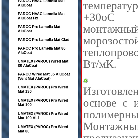
PAROC HVAC Lamella Mat
температу
AluCoat
+30оС 
PAROC HVAC Lamella Mat
AluCoat Fix
монтажны
PAROC Pro Lamella Mat
AluCoat
морозост
PAROC Pro Lamella Mat Clad
теплопро
PAROC Pro Lamella Mat 80
AluCoat
Вт/мК.
UMATEX (PAROC) Wired Mat
80 AluCoat
PAROC Wired Mat 35 AluCoat
Гипсо
(Vent Mat AluCoat)
Изготовле
UMATEX (PAROC) Pro Wired
Mat 130
основе с 
UMATEX (PAROC) Pro Wired
Mat 100
полимерн
UMATEX (PAROC) Pro Wired
Mat 100 AL1
Монта
UMATEX (PAROC) Pro Wired
Mat 80
предна