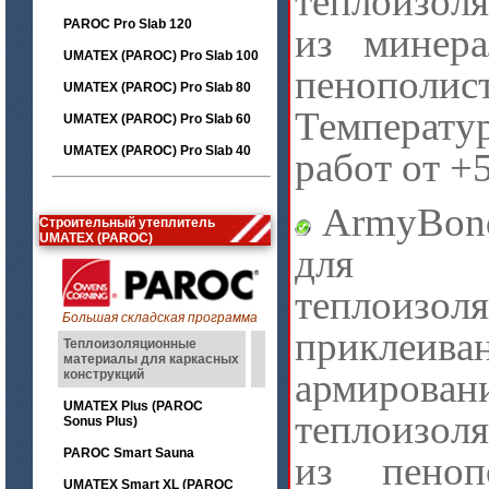
теплоизол
PAROC Pro Slab 120
из минер
UMATEX (PAROC) Pro Slab 100
пенополис
UMATEX (PAROC) Pro Slab 80
Температу
UMATEX (PAROC) Pro Slab 60
UMATEX (PAROC) Pro Slab 40
работ от +
ArmyBond
Строительный утеплитель
UMATEX (PAROC)
для н
теплоизо
Большая складская программа
прикл
Теплоизоляционные
материалы для каркасных
армирован
конструкций
UMATEX Plus (PAROC
теплоизол
Sonus Plus)
PAROC Smart Sauna
из пеноп
UMATEX Smart XL (PAROC