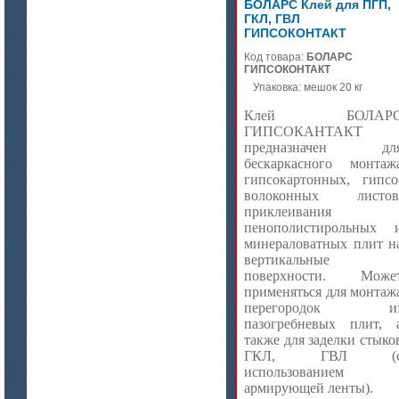
БОЛАРС Клей для ПГП,
ГКЛ, ГВЛ
ГИПСОКОНТАКТ
Код товара:
БОЛАРС
ГИПСОКОНТАКТ
Упаковка: мешок 20 кг
цена по запросу
Клей БОЛАР
ГИПСОКАНТАКТ
ISOTEC ОЗ Кирпич-ПУ 180
предназначен дл
(ISOTEC FP Brick-PU 180)
бескаркасного монтаж
гипсокартонных, гипсо
волоконных листов
приклеивания
пенополистирольных 
минераловатных плит н
вертикальные
поверхности. Може
применяться для монтаж
перегородок и
пазогребневых плит, 
также для заделки стыко
ГКЛ, ГВЛ (
использованием
армирующей ленты).
цена по запросу