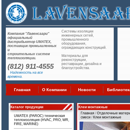
Системы изоляции
Компания "Лавенсаари"
инженерных сетей,
официальный
промышленного
дистрибьютор UMATEX,
оборудования,
поставщик промышленных
ограждающих конструкций.
и
строительных систем
Материалы для
теплоизоляции.
реконструкции,
реставрации, дизайна и
(812) 911-4555
благоустройства.
Надежность на все
времена.
Главная
О Компании
Новости
Библиотек
Каталог продукции
Клеи монтажные
Главная
/
Отделочные матер
UMATEX (PAROC) техническая
смеси
/
Клеи монтажные
теплоизоляция (HVAC, PRO, WR,
FIRE, MARINE)