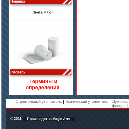
Новинки
Лента МКРЛ
цена по запросу
Словарь
Изделия МКРВ-200, МКРВХ-250
Термины и
определения
Строительный утеплитель
|
Технический утеплитель
|
Шумоизол
фасада
|
© 2011
Производство Magic Arts