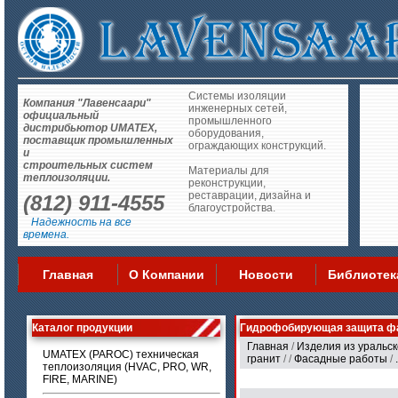
Системы изоляции
Компания "Лавенсаари"
инженерных сетей,
официальный
промышленного
дистрибьютор UMATEX,
оборудования,
поставщик промышленных
ограждающих конструкций.
и
строительных систем
Материалы для
теплоизоляции.
реконструкции,
реставрации, дизайна и
(812) 911-4555
благоустройства.
Надежность на все
времена.
Главная
О Компании
Новости
Библиотек
Каталог продукции
Гидрофобирующая защита ф
Главная
/
Изделия из уральск
UMATEX (PAROC) техническая
гранит
/
/
Фасадные работы
/
.
теплоизоляция (HVAC, PRO, WR,
FIRE, MARINE)