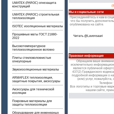
UMATEX (PAROC) огнезащита
(
конструкций
Мы и социальные сети
UMATEX (PAROC) строительная
Присоединяйтесь к нам в соц
теплоизоляция
что бы получить дополнител
опубликована на сайте.
ISOTEC изоляционные материалы
Прошивные маты ГОСТ 21880-
Читать @Lavensaari
2022
Высокотемпературное
теплоизоляционное волокно
Правовая информация
Плиты стекловолокнистые
Обращаем ваше внимание 
огнеупорные
исключительно информационн
является публичной оферт
Звукоизоляционные материалы
437(2) Гражданского кодекс
подробной информации о на
ARMAFLEX теплоизоляция,
(или) услуг, пожалуйст
защитные покрытия, аксессуары
Телефон:
Все логотипы и торговые мар
Аксессуары для технической
нашем сайте, прин
изоляции
Покровные материалы для
защиты теплоизоляции
Оборудование для инженерных