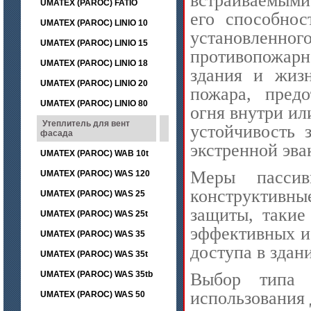
встраиваемыми
UMATEX (PAROC) FATIO
его способнос
UMATEX (PAROC) LINIO 10
установленно
UMATEX (PAROC) LINIO 15
противопожарн
UMATEX (PAROC) LINIO 18
здания и жиз
UMATEX (PAROC) LINIO 20
пожара, пред
UMATEX (PAROC) LINIO 80
огня внутри и
Утеплитель для вент
устойчивость 
фасада
экстренной эва
UMATEX (PAROC) WAB 10t
Меры пассив
UMATEX (PAROC) WAS 120
конструктивн
UMATEX (PAROC) WAS 25
защиты, такие
UMATEX (PAROC) WAS 25t
эффективных и
UMATEX (PAROC) WAS 35
доступа в здан
UMATEX (PAROC) WAS 35t
Выбор типа 
UMATEX (PAROC) WAS 35tb
использования 
UMATEX (PAROC) WAS 50