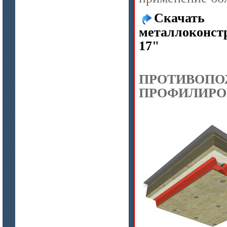
ISOTEC ОЗ Кирпич-ПУ 180
(ISOTEC FP Brick-PU 180)
Скачат
металлоконс
17"
ПРОТИ
ПРОФИЛИРО
цена по запросу
ISOTEC ОЗ Мастика-А 240
(ISOTEC FP Mastic-A 240)