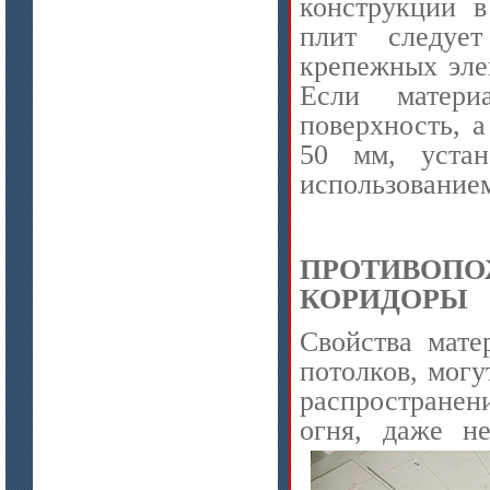
конструкции 
плит следуе
крепежных элем
Если матери
поверхность, 
50 мм, устан
цена по запросу
использованием
Материалы МКРР-120, МКРР-130,
МКРРХ-150
ПРОТИВОП
КОРИДОРЫ
Свойства мате
потолков, могу
распространен
цена по запросу
огня, даже н
Плиты МКРГП 500 (600), МКРГПО
650