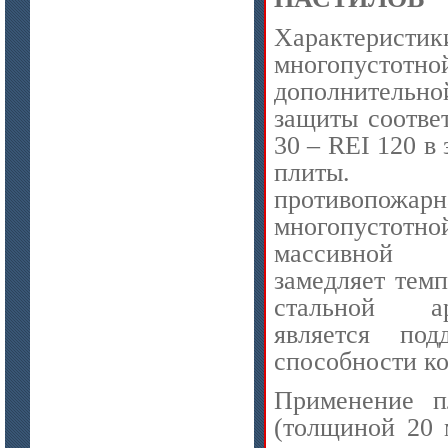
Характеристи
многопусто
дополнительно
защиты соотве
30 – REI 120 в
цена по запросу
плиты. До
Бумага огнеупорная керамическая
противопо
многопусто
массивной 
замедляет тем
стальной а
является под
способности ко
цена по запросу
Модули Ceraterm Block
Применение 
(толщиной 20 