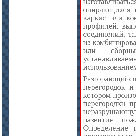
изготавливать
опирающихся 
каркас или ко
профилей, вып
соединений, та
из комбиниров
или сборны
устанавливаем
использованием
Разгорающий
перегородок и
котором произ
перегородки п
неразрушающу
развитие пож
Определение 
производитьс