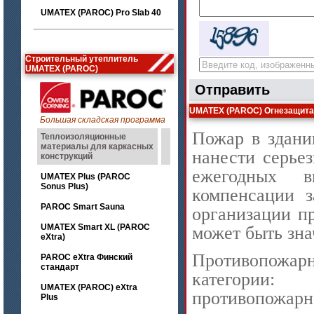
UMATEX (PAROC) Pro Slab 40
Строительный утеплитель
UMATEX (PAROC)
Отправить
UMATEX (PAROC) Огнезащита
Большая складская программа
Пожар в здани
Теплоизоляционные
материалы для каркасных
нанести серье
конструкций
ежегодных в
UMATEX Plus (PAROC
Sonus Plus)
компенсации з
PAROC Smart Sauna
организации п
UMATEX Smart XL (PAROC
может быть зна
eXtra)
Противопожар
PAROC eXtra Финский
стандарт
категории:
UMATEX (PAROC) eXtra
противопожарн
Plus