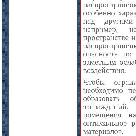
распростране
цена по запросу
особенно хара
ISOTEC ОЗ Мастика-СП 90
над другими
(ISOTEC FP Mastic-SP 90)
например, н
пространстве 
распростран
опасность по
заметным осла
воздействия.
Чтобы огран
цена по запросу
необходимо пе
ISOTEC ОЗ Кирпич-ПУ 180
(ISOTEC FP Brick-PU 180)
образовать 
заграждений
помещения н
оптимальное р
материалов.