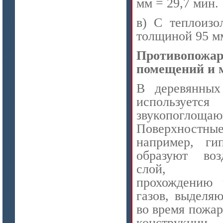
мм = 29,7 мин.
в) С теплоизо
толщиной 95 мм
Противопож
помещений и 
В деревянных
используетс
звукопоглощ
Поверхност
например, гип
образуют воз
слой, пр
прохождению 
газов, выделя
во время пожар
конструкци