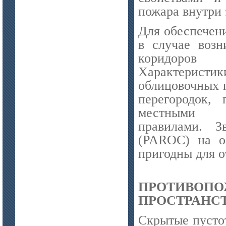
пожара внутри 
Для обеспечен
в случае возн
коридоров 
Характерист
цена по запросу
облицовочных 
Стекловолокно огнеупорное
перегородок,
керамическое
местным
правилами.
З
(PAROC) на о
пригодны для о
ПРОТИВО
ПРОСТРАНСТ
Скрытые пусто