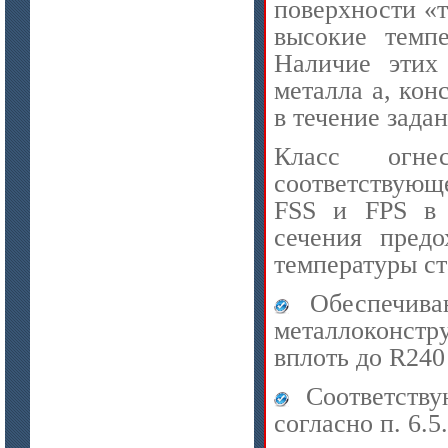
поверхности «
высокие темпе
Наличие этих 
цена по запросу
металла а, кон
Модули Ceraterm Block
в течение зада
Класс огнес
соответствую
FSS и FPS в 
сечения предо
температуры ст
Обеспечива
цена по запросу
металлоконстр
Материалы МКРР-120, МКРР-130,
МКРРХ-150
вплоть до R240 
Соответству
согласно п. 6.