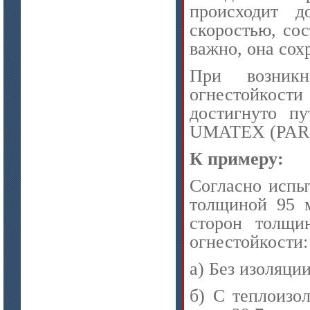
происходит д
скоростью, со
важно, она сох
При возникн
огнестойкост
достигнуто пу
UMATEX (PAR
К примеру:
Согласно испы
толщиной 95 
сторон толщи
огнестойкости:
a)
Без
изоляци
б) С теплоизо