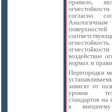
правило, яв
огнестойкост
согласно со
Аналогичны
поверхностей
соответствующ
огнестойкость
огнестойкост
воздействие о
нормах и прави
Перегородки мо
устанавливаем
зависят от на
уровня техни
стандартов на 
к внешнему