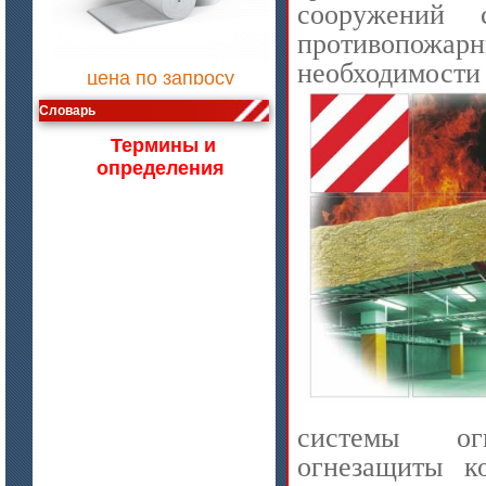
сооружений 
противопожарн
цена по запросу
необходимос
Изделия МКРВ-200, МКРВХ-250
Словарь
Термины и
определения
цена по запросу
Бумага огнеупорная керамическая
системы огн
огнезащиты к