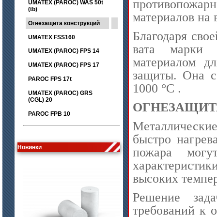
противопожарн
UMATEX (PAROC) WAS 50t
(tb)
материалов на 
Огнезащита конструкций
Благодаря свое
UMATEX FSS160
вата марки
UMATEX (PAROC) FPS 14
материалом д
UMATEX (PAROC) FPS 17
защиты. Она с
PAROC FPS 17t
1000 °C .
UMATEX (PAROC) GRS
(CGL) 20
ОГНЕЗАЩИТ
PAROC FPB 10
цена по запросу
Металлически
Лента МКРЛ
быстро нагрев
Новинки
пожара могу
характеристик
высоких темпер
Решение зад
требований к 