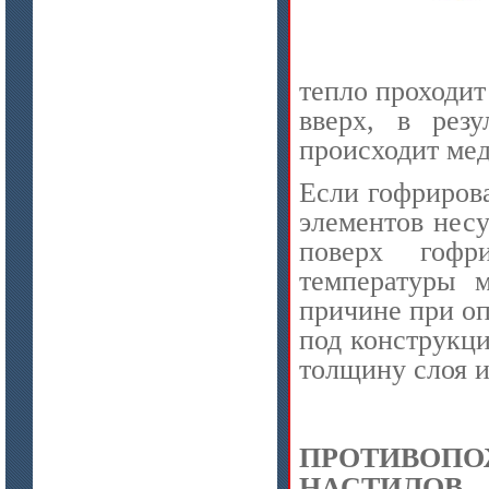
тепло проходит
цена по запросу
вверх, в рез
Лента МКРЛ
происходит мед
Если гофрирова
элементов нес
поверх гофр
температуры 
причине при о
под конструкци
толщину слоя и
цена по запросу
Изделия МКРВ-200, МКРВХ-250
ПРОТИВО
НАСТИЛОВ