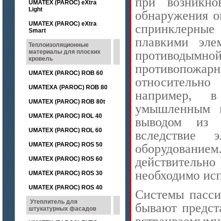
при возникно
UMATEX (PAROC) eXtra
Light
обнаружения о
UMATEX (PAROC) eXtra
спринклерные
Smart
плавкими эле
Теплоизоляционные
противодымн
материалы для плоских
кровель
противопож
UMATEX (PAROC) ROB 60
относительно
UMATEXA (PAROC) ROB 80
например,
в
UMATEX (PAROC) ROB 80t
умышленным п
UMATEX (PAROC) ROL 40
выводом из 
UMATEX (PAROC) ROL 60
вследствие 
UMATEX (PAROC) ROS 50
оборудовани
действительн
UMATEX (PAROC) ROS 60
необходимо исп
UMATEX (PAROC) ROS 30
UMATEX (PAROC) ROS 40
Системы пасси
Утеплитель для
бывают предст
штукатурных фасадов