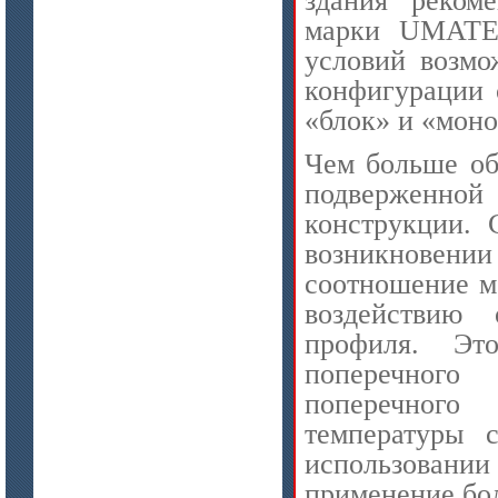
здания реком
марки UMATEX
условий возмо
конфигурации 
«блок» и «моно
Чем больше об
подверженной 
цена по запросу
конструкции. 
ISOTEC ОЗ Мастика-СП 90
(ISOTEC FP Mastic-SP 90)
возникновен
соотношение м
воздействию
профиля. Эт
поперечного
поперечного
температуры 
использовани
цена по запросу
применение бол