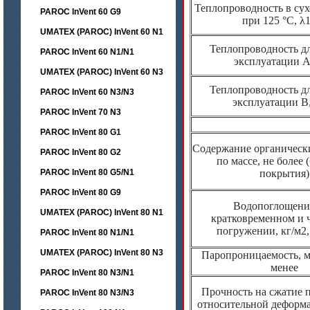
Теплопроводность в су
PAROC InVent 60 G9
при 125 °C, λ
UMATEX (PAROC) InVent 60 N1
Теплопроводность д
PAROC InVent 60 N1/N1
эксплуатации А
UMATEX (PAROC) InVent 60 N3
Теплопроводность д
PAROC InVent 60 N3/N3
эксплуатации В
PAROC InVent 70 N3
PAROC InVent 80 G1
Содержание органическ
PAROC InVent 80 G2
по массе, не более (
PAROC InVent 80 G5/N1
покрытия)
PAROC InVent 80 G9
Водопоглощени
UMATEX (PAROC) InVent 80 N1
кратковременном и 
погружении, кг/м2,
PAROC InVent 80 N1/N1
UMATEX (PAROC) InVent 80 N3
Паропроницаемость, мг
менее
PAROC InVent 80 N3/N1
Прочность на сжатие 
PAROC InVent 80 N3/N3
относительной деформа