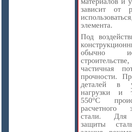
материалов и 
зависит от 
использоватьс
цена по запросу
элемента.
Плиты Ceraterm Board
Под воздейств
конструкцио
обычно ис
строительс
частичная по
прочности. Пр
деталей в у
нагрузки и т
цена по запросу
550°C прои
Стекловолокно огнеупорное
керамическое
расчетного 
стали. Для 
защиты стал