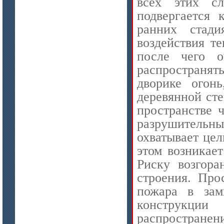
всех этих сл
подвергается 
ранних стади
воздействия т
после чего о
распространя
дворике огонь
деревянной сте
пространстве 
разрушитель
охватывает це
этом возникает
Риску возгор
строения. Про
пожара в зам
конструкции
распространен