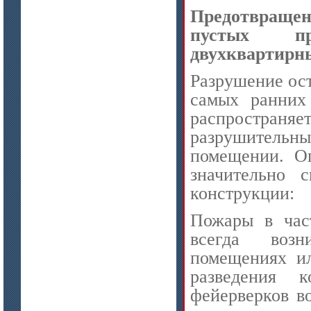
Предотвраще
пустых пр
двухквартирн
Разрушение ост
самых ранних 
цена по запросу
распространяе
ISOTEC ОЗ Мастика-А 240
(ISOTEC FP Mastic-A 240)
разрушитель
помещении. О
значительно 
конструкции:
Пожары в час
всегда воз
помещениях ил
разведения 
фейерверков в