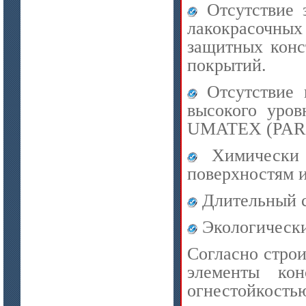
Отсутствие з
лакокрасочных
защитных конс
цена по запросу
покрытий.
Плиты МКРГП 500 (600), МКРГПО
650
Отсутствие к
высокого уров
UMATEX (PARO
Химически
поверхностям и
Длительный с
цена по запросу
Экологически
Плиты МКРП-340 (450)
Согласно стро
элементы кон
огнестойкост