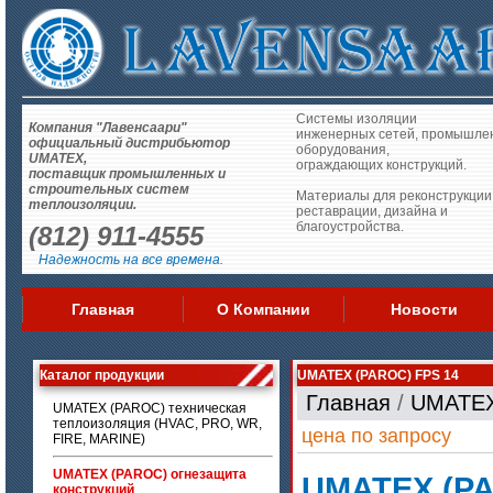
Системы изоляции
Компания "Лавенсаари"
инженерных сетей, промышле
официальный дистрибьютор
оборудования,
UMATEX,
ограждающих конструкций.
поставщик промышленных и
строительных систем
Материалы для реконструкции
теплоизоляции.
реставрации, дизайна и
благоустройства.
(812) 911-4555
Надежность на все времена.
Главная
О Компании
Новости
Каталог продукции
UMATEX (PAROC) FPS 14
Главная
/
UMATEX
UMATEX (PAROC) техническая
теплоизоляция (HVAC, PRO, WR,
цена по запросу
FIRE, MARINE)
UMATEX (PAROC) огнезащита
UMATEX (PA
конструкций