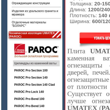
Толщина:
20-15
Ограждающие конструкции
Длина:
1200/24
Изделия из уральского гранита и
Плотность:
140 
мрамора
Ширина:
600/12
Отделочные материалы
"БОЛАРС"
Техническая изоляция UMATEX
(PAROC)
Плита
UMAT
каменная ва
Большая складская программа
огнезащиты 
Цилиндры из каменной ваты
дверей, пече
PAROC Pro Section 100
огнезащитные 
PAROC Pro Section 140
от плотности
PAROC Pro Section 140 Clad
Существует о
PAROC Pro Lock 140
лучше огнез
PAROC Pro Bend 100
UMATEX
(
PA
PAROC Pro Bend 140