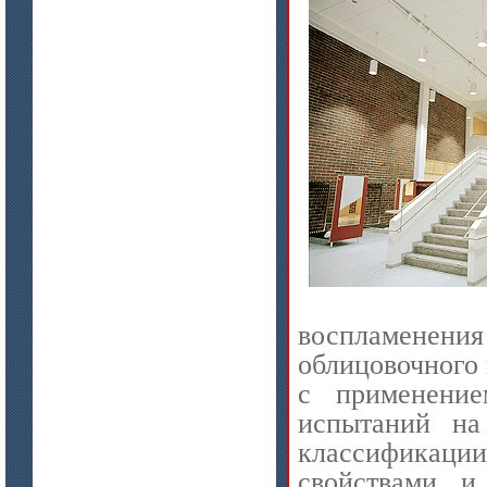
цена по запросу
Плиты МКРП-340 (450)
воспламенени
облицовочного 
с применение
цена по запросу
испытаний на
Плиты Ceraterm Board
классификаци
свойствами и