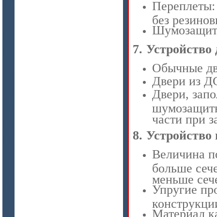
Переплеты:
без резино
Шумозащитн
7.
Устройство 
Обычные дв
цена по запросу
Двери из Д
Плиты МКРГП 500 (600), МКРГПО
Двери, зап
650
шумозащитн
части при з
8.
Устройство 
Величина п
больше сеч
меньше сеч
цена по запросу
Упругие про
Плиты МКРП-340 (450)
конструкци
Материал к