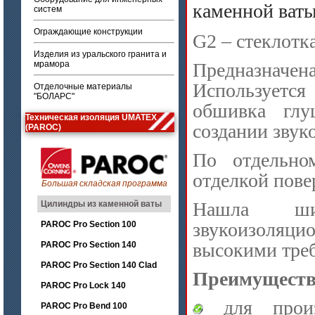
каменной ват
систем
Ограждающие конструкции
G2 – стеклотк
Изделия из уральского гранита и
мрамора
Предназначен
Использует
Отделочные материалы
"БОЛАРС"
обшивка глу
Техническая изоляция UMATEX
создании зву
(PAROC)
По отдельно
отделкой пове
Большая складская программа
Нашла ши
Цилиндры из каменной ваты
звукоизоляци
PAROC Pro Section 100
высокими треб
PAROC Pro Section 140
PAROC Pro Section 140 Clad
Преимуществ
PAROC Pro Lock 140
для произ
PAROC Pro Bend 100