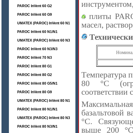
инструментом,
PAROC InVent 60 G2
плиты PAROC
PAROC InVent 60 G9
масел, раствор
UMATEX (PAROC) InVent 60 N1
PAROC InVent 60 N1/N1
Технически
UMATEX (PAROC) InVent 60 N3
PAROC InVent 60 N3/N3
Номинал
PAROC InVent 70 N3
PAROC InVent 80 G1
Tемпература 
PAROC InVent 80 G2
80 °C (огр
PAROC InVent 80 G5/N1
соответствии 
PAROC InVent 80 G9
UMATEX (PAROC) InVent 80 N1
Максимальная 
PAROC InVent 80 N1/N1
базальтовой 
UMATEX (PAROC) InVent 80 N3
°C. Связующе
PAROC InVent 80 N3/N1
выше 200 °C