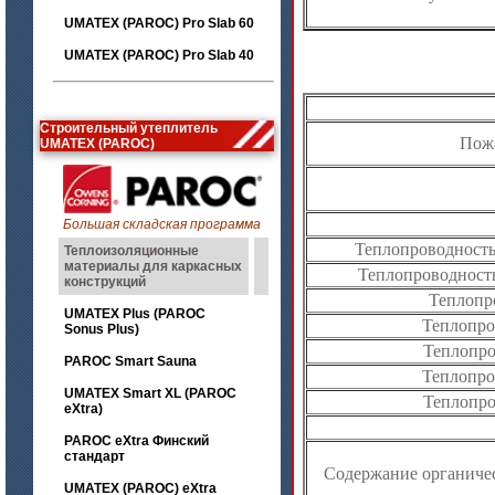
UMATEX (PAROC) Pro Slab 60
UMATEX (PAROC) Pro Slab 40
Строительный утеплитель
Пож
UMATEX (PAROC)
Большая складская программа
Теплопроводность 
Теплоизоляционные
материалы для каркасных
Теплопроводность
конструкций
Теплопро
UMATEX Plus (PAROC
Теплопро
Sonus Plus)
Теплопров
PAROC Smart Sauna
Теплопро
UMATEX Smart XL (PAROC
Теплопров
eXtra)
PAROC eXtra Финский
стандарт
Содержание органическ
UMATEX (PAROC) eXtra