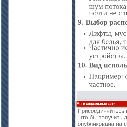
шум потока
почти не с
9.
Выбор расп
Лифты, мус
цена по запросу
для белья, 
Частично и
Плиты Ceraterm Board
устройства.
10.
Вид исполь
Например: 
частное.
Мы и социальные сети
цена по запросу
Присоединяйтесь к
Стекловолокно огнеупорное
что бы получить 
керамическое
опубликована на 