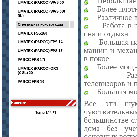
Небольшие 
UMATEX (PAROC) WAS 50
Более плот
UMATEX (PAROC) WAS 50t
Различное 
(tb)
Работа в 
Огнезащита конструкций
сна и отдыха
UMATEX FSS160
Большая на
UMATEX (PAROC) FPS 14
машин и механ
UMATEX (PAROC) FPS 17
в покое
PAROC FPS 17t
Более мощн
UMATEX (PAROC) GRS
Ра
(CGL) 20
телевизоров и
PAROC FPB 10
Большая мо
цена по запросу
Все эти шум
Лента МКРЛ
Новинки
чувствител
большинстве с
дома без уче
основных вопро