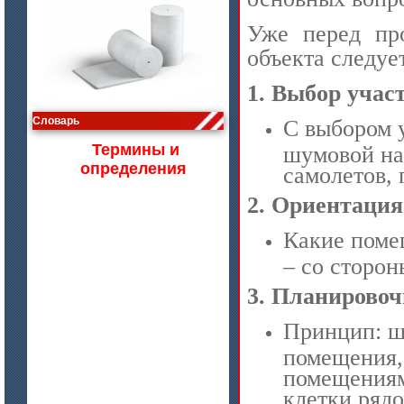
Уже перед про
объекта следуе
1.
Выбор участ
цена по запросу
Изделия МКРВ-200, МКРВХ-250
Словарь
С выбором 
Термины и
шумовой на
определения
самолетов,
2.
Ориентация 
Какие поме
– со сторо
3.
Планировоч
Принцип: ш
цена по запросу
помещения, 
Бумага огнеупорная керамическая
помещениям
клетки рядо