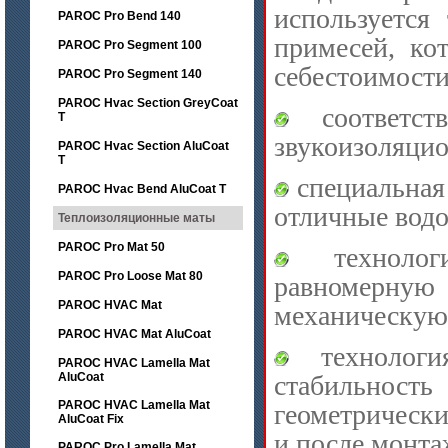
используется
PAROC Pro Bend 140
примесей, ко
PAROC Pro Segment 100
себестоимости
PAROC Pro Segment 140
PAROC Hvac Section GreyCoat
соответст
T
звукоизоляци
PAROC Hvac Section AluCoat
T
специальная 
PAROC Hvac Bend AluCoat T
отличные водо
Теплоизоляционные маты
PAROC Pro Mat 50
технологи
PAROC Pro Loose Mat 80
равномерну
PAROC HVAC Mat
механическую 
PAROC HVAC Mat AluCoat
технология
PAROC HVAC Lamella Mat
AluCoat
стабильност
PAROC HVAC Lamella Mat
геометрически
AluCoat Fix
и после монта
PAROC Pro Lamella Mat