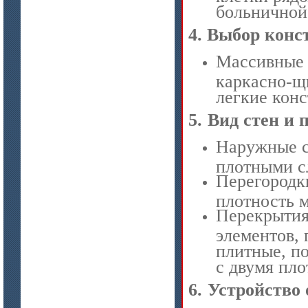
больничной 
4.
Выбор конс
Массивные 
каркасно-щ
цена по запросу
легкие кон
Модули Ceraterm Block
5.
Вид стен и 
Наружные с
плотными с
Перегородки
плотность м
Перекрытия
элементов,
плитные, п
цена по запросу
с двумя пл
Материалы МКРР-120, МКРР-130,
6.
Устройство 
МКРРХ-150