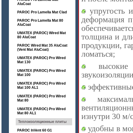
AluCoat
упругость и
PAROC Pro Lamella Mat Clad
деформация п
PAROC Pro Lamella Mat 80
AluCoat
обеспечивает
UMATEX (PAROC) Wired Mat
толщина и дли
80 AluCoat
продукции, га
PAROC Wired Mat 35 AluCoat
(Vent Mat AluCoat)
ломаться;
UMATEX (PAROC) Pro Wired
Mat 130
высокие х
UMATEX (PAROC) Pro Wired
звукоизоляции
Mat 100
UMATEX (PAROC) Pro Wired
эффективные
Mat 100 AL1
UMATEX (PAROC) Pro Wired
максималь
Mat 80
вентиляцион
UMATEX (PAROC) Pro Wired
Mat 80 AL1
изнутри 30 м/с
Теплоизоляционные плиты
удобны в мо
PAROC InVent 60 G1