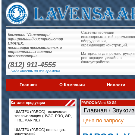
Системы изоляции
Компания "Лавенсаари"
инженерных сетей, промышле
официальный дистрибьютор
оборудования,
UMATEX,
ограждающих конструкций.
поставщик промышленных и
строительных систем
Материалы для реконструкции
теплоизоляции.
реставрации, дизайна и
благоустройства.
(812) 911-4555
Надежность на все времена.
Главная
О Компании
Новости
Каталог продукции
PAROC InVent 80 G2
Главная
/
Звукои
UMATEX (PAROC) техническая
теплоизоляция (HVAC, PRO, WR,
цена по запросу
FIRE, MARINE)
UMATEX (PAROC) огнезащита
конструкций