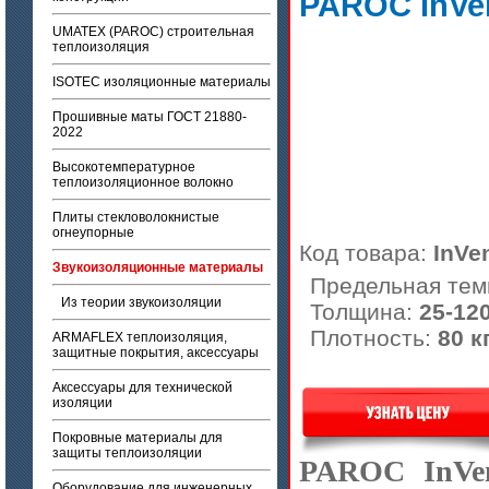
PAROC InVe
UMATEX (PAROC) строительная
теплоизоляция
ISOTEC изоляционные материалы
Прошивные маты ГОСТ 21880-
2022
Высокотемпературное
теплоизоляционное волокно
Плиты стекловолокнистые
огнеупорные
Код товара:
InVe
Звукоизоляционные материалы
Предельная тем
Из теории звукоизоляции
Толщина:
25-12
Плотность:
80 к
ARMAFLEX теплоизоляция,
защитные покрытия, аксессуары
Аксессуары для технической
изоляции
Покровные материалы для
защиты теплоизоляции
PAROC InVe
Оборудование для инженерных