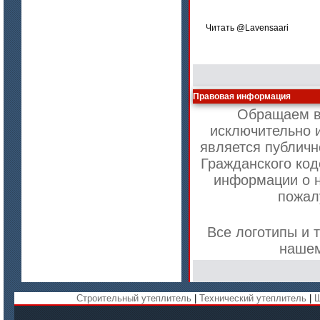
Читать @Lavensaari
Правовая информация
Обращаем ва
исключительно 
является публичн
Гражданского код
цена по запросу
информации о н
пожал
ISOTEC ОЗ Мастика-СП 90
(ISOTEC FP Mastic-SP 90)
Все логотипы и 
нашем
Строительный утеплитель
|
Технический утеплитель
|
Ш