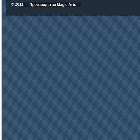
© 2011
Производство Magic Arts
цена по запросу
ISOTEC ОЗ Кирпич-ПУ 180
(ISOTEC FP Brick-PU 180)
цена по запросу
ISOTEC ОЗ Мастика-А 240
(ISOTEC FP Mastic-A 240)