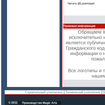
Читать @Lavensaari
Правовая информация
Обращаем ва
исключительно 
является публичн
Гражданского код
информации о н
пожал
цена по запросу
ISOTEC ОЗ Мастика-СП 90
(ISOTEC FP Mastic-SP 90)
Все логотипы и 
нашем
Строительный утеплитель
|
Технический утеплитель
|
Ш
© 2011
Производство Magic Arts