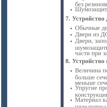
без резино
Шумозащитн
7.
Устройство 
Обычные дв
Двери из Д
цена по запросу
Двери, зап
Плиты МКРГП 500 (600), МКРГПО
шумозащитн
650
части при з
8.
Устройство 
Величина п
больше сеч
меньше сеч
Упругие про
цена по запросу
конструкци
Плиты МКРП-340 (450)
Материал к
шум потока