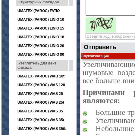
штукатурных фасадов
UMATEX (PAROC) FATIO
UMATEX (PAROC) LINIO 10
UMATEX (PAROC) LINIO 15
UMATEX (PAROC) LINIO 18
UMATEX (PAROC) LINIO 20
Отправить
UMATEX (PAROC) LINIO 80
Звукоизоляция
Увеличивающи
Утеплитель для вент
фасада
шумовые возде
UMATEX (PAROC) WAB 10t
все больше вни
UMATEX (PAROC) WAS 120
Причинами 
UMATEX (PAROC) WAS 25
являются:
UMATEX (PAROC) WAS 25t
Большие тр
UMATEX (PAROC) WAS 35
Увеличива
UMATEX (PAROC) WAS 35t
Небольшие 
UMATEX (PAROC) WAS 35tb