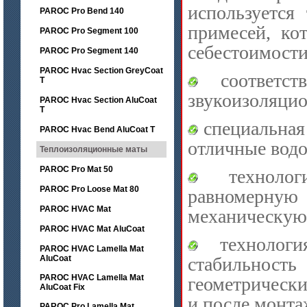
используется
PAROC Pro Bend 140
примесей, ко
PAROC Pro Segment 100
себестоимости
PAROC Pro Segment 140
PAROC Hvac Section GreyCoat
соответст
T
звукоизоляци
PAROC Hvac Section AluCoat
T
специальная 
PAROC Hvac Bend AluCoat T
отличные водо
Теплоизоляционные маты
PAROC Pro Mat 50
технологи
PAROC Pro Loose Mat 80
равномерну
PAROC HVAC Mat
механическую 
PAROC HVAC Mat AluCoat
технология
PAROC HVAC Lamella Mat
AluCoat
стабильност
PAROC HVAC Lamella Mat
геометрически
AluCoat Fix
и после монта
PAROC Pro Lamella Mat