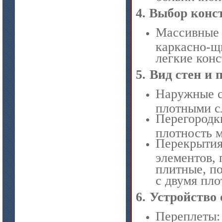
4.
Выбор конс
Массивные 
каркасно-щ
легкие кон
цена по запросу
5.
Вид стен и 
Модули Ceraterm Block
Наружные с
плотными с
Перегородки
плотность м
Перекрытия
элементов,
плитные, п
с двумя пл
цена по запросу
6.
Устройство 
Материалы МКРР-120, МКРР-130,
МКРРХ-150
Переплеты: