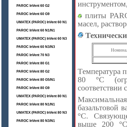
инструментом,
PAROC InVent 60 G2
плиты PAROC
PAROC InVent 60 G9
масел, раствор
UMATEX (PAROC) InVent 60 N1
PAROC InVent 60 N1/N1
Технически
UMATEX (PAROC) InVent 60 N3
PAROC InVent 60 N3/N3
Номинал
PAROC InVent 70 N3
PAROC InVent 80 G1
Tемпература 
PAROC InVent 80 G2
80 °C (огр
PAROC InVent 80 G5/N1
соответствии 
PAROC InVent 80 G9
UMATEX (PAROC) InVent 80 N1
Максимальная 
PAROC InVent 80 N1/N1
базальтовой 
UMATEX (PAROC) InVent 80 N3
°C. Связующе
PAROC InVent 80 N3/N1
выше 200 °C