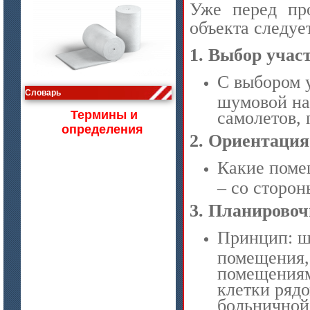
Уже перед про
объекта следуе
1.
Выбор участ
цена по запросу
С выбором 
Изделия МКРВ-200, МКРВХ-250
Словарь
шумовой на
самолетов,
Термины и
определения
2.
Ориентация 
Какие поме
– со сторо
3.
Планировоч
Принцип: ш
помещения, 
цена по запросу
помещениям
Бумага огнеупорная керамическая
клетки рядо
больничной 