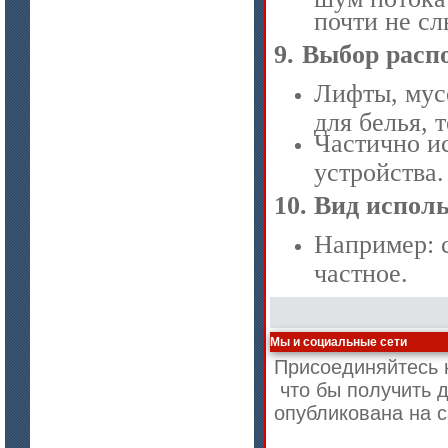
почти не с
9.
Выбор расп
Лифты, мус
для белья, 
цена по запросу
Частично и
Плиты Ceraterm Board
устройства.
10.
Вид исполь
Например: 
частное.
Мы и социальные сети
Присоединяйтесь к
цена по запросу
что бы получить 
Стекловолокно огнеупорное
опубликована на 
керамическое