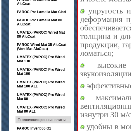
AluCoat
упругость и
PAROC Pro Lamella Mat Clad
деформация п
PAROC Pro Lamella Mat 80
AluCoat
обеспечивает
UMATEX (PAROC) Wired Mat
толщина и дли
80 AluCoat
продукции, га
PAROC Wired Mat 35 AluCoat
(Vent Mat AluCoat)
ломаться;
UMATEX (PAROC) Pro Wired
Mat 130
высокие х
UMATEX (PAROC) Pro Wired
звукоизоляции
Mat 100
UMATEX (PAROC) Pro Wired
эффективные
Mat 100 AL1
UMATEX (PAROC) Pro Wired
максималь
Mat 80
вентиляцион
UMATEX (PAROC) Pro Wired
Mat 80 AL1
изнутри 30 м/с
Теплоизоляционные плиты
удобны в мо
PAROC InVent 60 G1