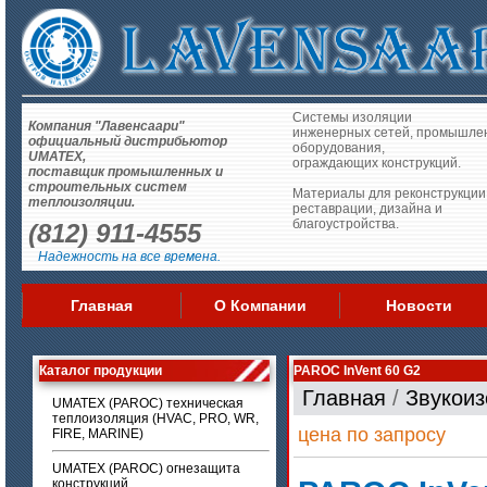
Системы изоляции
Компания "Лавенсаари"
инженерных сетей, промышле
официальный дистрибьютор
оборудования,
UMATEX,
ограждающих конструкций.
поставщик промышленных и
строительных систем
Материалы для реконструкции
теплоизоляции.
реставрации, дизайна и
благоустройства.
(812) 911-4555
Надежность на все времена.
Главная
О Компании
Новости
Каталог продукции
PAROC InVent 60 G2
Главная
/
Звукои
UMATEX (PAROC) техническая
теплоизоляция (HVAC, PRO, WR,
цена по запросу
FIRE, MARINE)
UMATEX (PAROC) огнезащита
конструкций