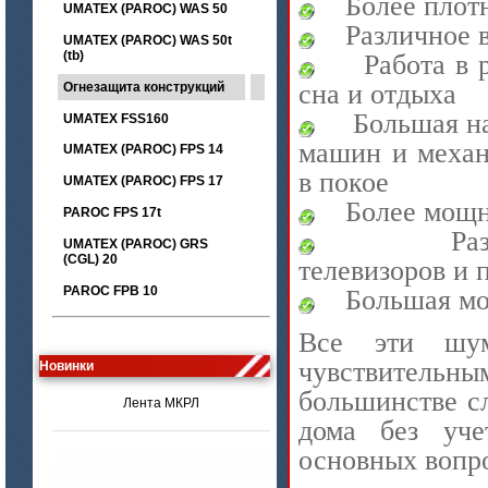
Более плот
UMATEX (PAROC) WAS 50
Различное 
UMATEX (PAROC) WAS 50t
(tb)
Работа в 
сна и отдыха
Огнезащита конструкций
Большая на
UMATEX FSS160
машин и механ
UMATEX (PAROC) FPS 14
в покое
UMATEX (PAROC) FPS 17
Более мощн
PAROC FPS 17t
Ра
UMATEX (PAROC) GRS
(CGL) 20
телевизоров и
PAROC FPB 10
Большая мо
Все эти шум
цена по запросу
чувствител
Новинки
Лента МКРЛ
большинстве с
дома без уче
основных вопро