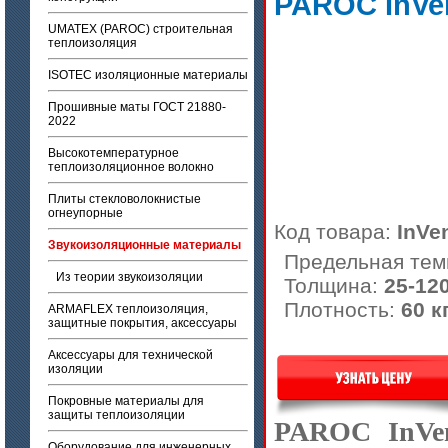
PAROC InVe
UMATEX (PAROC) строительная
теплоизоляция
ISOTEC изоляционные материалы
Прошивные маты ГОСТ 21880-
2022
Высокотемпературное
теплоизоляционное волокно
Плиты стекловолокнистые
огнеупорные
Код товара:
InVe
Звукоизоляционные материалы
Предельная тем
Из теории звукоизоляции
Толщина:
25-12
Плотность:
60 к
ARMAFLEX теплоизоляция,
защитные покрытия, аксессуары
Аксессуары для технической
изоляции
Покровные материалы для
защиты теплоизоляции
PAROC InVe
Оборудование для инженерных