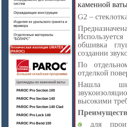
каменной ват
систем
Ограждающие конструкции
G2 – стеклотк
Изделия из уральского гранита и
мрамора
Предназначен
Использует
Отделочные материалы
"БОЛАРС"
обшивка глу
Техническая изоляция UMATEX
создании зву
(PAROC)
По отдельно
отделкой пове
Большая складская программа
Нашла ши
Цилиндры из каменной ваты
звукоизоляци
PAROC Pro Section 100
высокими треб
PAROC Pro Section 140
PAROC Pro Section 140 Clad
Преимуществ
PAROC Pro Lock 140
для произ
PAROC Pro Bend 100