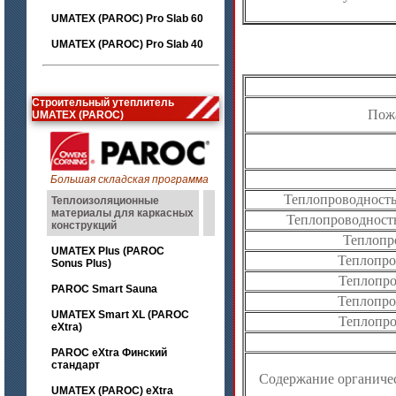
UMATEX (PAROC) Pro Slab 60
UMATEX (PAROC) Pro Slab 40
Строительный утеплитель
Пож
UMATEX (PAROC)
Большая складская программа
Теплопроводность 
Теплоизоляционные
материалы для каркасных
Теплопроводность
конструкций
Теплопро
UMATEX Plus (PAROC
Теплопро
Sonus Plus)
Теплопров
PAROC Smart Sauna
Теплопро
UMATEX Smart XL (PAROC
Теплопров
eXtra)
PAROC eXtra Финский
стандарт
Содержание органическ
UMATEX (PAROC) eXtra