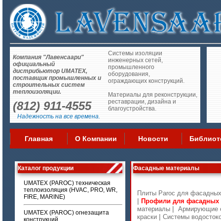
Системы изоляции
Компания "Лавенсаари"
инженерных сетей,
официальный
промышленного
дистрибьютор UMATEX,
оборудования,
поставщик промышленных и
ограждающих конструкций.
строительных систем
теплоизоляции.
Материалы для реконструкции,
реставрации, дизайна и
(812) 911-4555
благоустройства.
Надежность на все времена.
Главная
О Компании
Новости
Библиот
Каталог продукции
Фасадные материалы
UMATEX (PAROC) техническая
теплоизоляция (HVAC, PRO, WR,
Плиты Paroc для фасадных
FIRE, MARINE)
|
Профили для фасадных 
|
материалы
Армирующие с
UMATEX (PAROC) огнезащита
|
краски
Системы водосто
конструкций