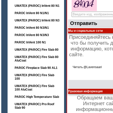
UMATEX (PAROC) InVent 80 N1
PAROC InVent 80 N1/N1
UMATEX (PAROC) InVent 80 N3
Отправить
PAROC InVent 80 N3/N1
Мы и социальные сети
PAROC InVent 80 N3/N3
Присоединяйтесь к
что бы получить 
PAROC InVent 100 N1
информацию, кото
UMATEX (PAROC) Fire Slab 80
сайте.
UMATEX (PAROC) Fire Slab 80
AluCoat
Читать @Lavensaari
PAROC Fireplace Slab 90 AL1
UMATEX (PAROC) Fire Slab
100
UMATEX (PAROC) Fire Slab
100 AluCoat
Правовая информация
Обращаем ваше
PAROC High Temperature Slab
Интернет са
UMATEX (PAROC) Pro Roof
Slab 90
информационный