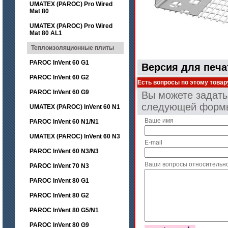
UMATEX (PAROC) Pro Wired
Mat 80
UMATEX (PAROC) Pro Wired
Mat 80 AL1
Теплоизоляционные плиты
PAROC InVent 60 G1
Версия для печа
PAROC InVent 60 G2
Есть вопросы по этому товар
PAROC InVent 60 G9
Вы можете задать
следующей форм
UMATEX (PAROC) InVent 60 N1
Ваше имя
PAROC InVent 60 N1/N1
UMATEX (PAROC) InVent 60 N3
E-mail
PAROC InVent 60 N3/N3
Ваши вопросы относительн
PAROC InVent 70 N3
PAROC InVent 80 G1
PAROC InVent 80 G2
PAROC InVent 80 G5/N1
PAROC InVent 80 G9