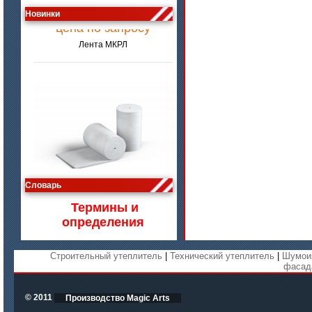
цена по запросу
Новинки
Лента МКРЛ
цена по запросу
Словарь
Изделия МКРВ-200, МКРВХ-250
Термины и
определения
Строительный утеплитель
|
Технический утеплитель
|
Шумои
фасад
© 2011
Производство Magic Arts