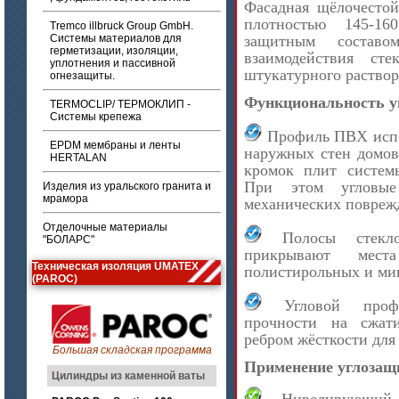
Фасадная щёлочестой
плотностью 145-16
Tremco illbruck Group GmbH.
Системы материалов для
защитным состав
герметизации, изоляции,
взаимодействия ст
уплотнения и пассивной
штукатурного раствор
огнезащиты.
Функциональность у
TERMOCLIP/ ТЕРМОКЛИП -
Системы крепежа
Профиль ПВХ испол
EPDM мембраны и ленты
наружных стен домов
HERTALAN
кромок плит систем
При этом угловы
Изделия из уральского гранита и
мрамора
механических повреж
Отделочные материалы
Полосы стеклос
"БОЛАРС"
прикрывают мест
Техническая изоляция UMATEX
полистирольных и ми
(PAROC)
Угловой профил
прочности на сжат
ребром жёсткости для
Большая складская программа
Применение углозащ
Цилиндры из каменной ваты