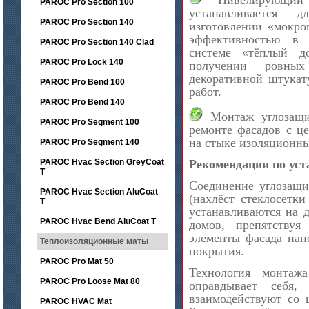
Нивелирующий 
PAROC Pro Section 100
устанавливается 
PAROC Pro Section 140
изготовлении «мокро
эффективностью в 
PAROC Pro Section 140 Clad
системе «тёплый д
PAROC Pro Lock 140
получении ровных
декоративной штукат
PAROC Pro Bend 100
работ.
PAROC Pro Bend 140
Монтаж углозащи
PAROC Pro Segment 100
ремонте фасадов с ц
на стыке изоляционны
PAROC Pro Segment 140
PAROC Hvac Section GreyCoat
Рекомендации по уст
T
Соединение углозащи
PAROC Hvac Section AluCoat
(нахлёст стеклосетки
T
устанавливаются на 
PAROC Hvac Bend AluCoat T
домов, препятству
элементы фасада нан
Теплоизоляционные маты
покрытия.
PAROC Pro Mat 50
Технология монтаж
PAROC Pro Loose Mat 80
оправдывает себя,
взаимодействуют со 
PAROC HVAC Mat