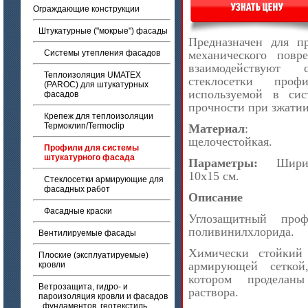
Ограждающие конструкции
Штукатурные ("мокрые") фасады
Предназначен для п
Системы утепления фасадов
механического повр
взаимодействуют 
Теплоизоляция UMATEX
стеклосетки про
(PAROC) для штукатурных
используемой в сис
фасадов
прочности при зжатии 
Крепеж для теплоизоляции
Термоклип/Termoclip
Материал
:
щелочестойкая.
Профили для системы
штукатурного фасада
Параметры:
Ширин
10х15 см.
Стеклосетки армирующие для
фасадных работ
Описание
Фасадные краски
Углозащитный про
поливинилхлорида.
Вентилируемые фасады
Химически стойкий
Плоские (эксплуатируемые)
армирующей сеткой
кровли
котором проделаны
Ветрозащита, гидро- и
раствора.
пароизоляция кровли и фасадов
, фундаментов, геотекстиль